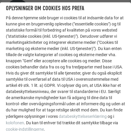
Opbevaring, transport,
OPLYSNINGER OM COOKIES HOS PREFA
håndtering
På denne hjemme side bruger vi cookies til at indsamle data for at
kunne give en brugervenlig oplevelse ("essentielle cookies") og til
statistiske formål til forbedring af kvaliteten på vores websted
("statistiske cookies (inkl. US-tjenester)"). Derudover udfører vi
Rengøring og pleje
marketingaktiviteter og integrerer eksterne medier ("Cookies til
marketing og eksterne medier (inkl. US-tjenester)"). Du kan enten
tillade de valgte kategorier af cookies og eksterne medier vha.
knappen "Gem" eller acceptere alle cookies og medier. Disse
cookies behandler data fra os og fra tredjeparter med base i USA.
Beregninger
Hvis du giver dit samtykke til alle tjenester, giver du også eksplicit
samtykke til overførsel af data til USA i overensstemmelse med
artikel 49 stk. 1 lit. a) GDPR. Vi oplyser dig om, at USA ikke har et
databeskyttelsesniveau, der svarer til standarderne i EU. Særligt
de amerikanske myndigheder kan få adgang til dine data til
kontrol- eller overvågningsformål uden at informere dig og uden at
Håndværktøj
du har mulighed for at tage retslige skridt mod dem. Du kan finde
yderligere oplysninger i vores
databeskyttelseserklæring
og i
kolofonen
. Du kan til enhver tid trække dit samtykke tilbage via
cookie-indstillingerne
.