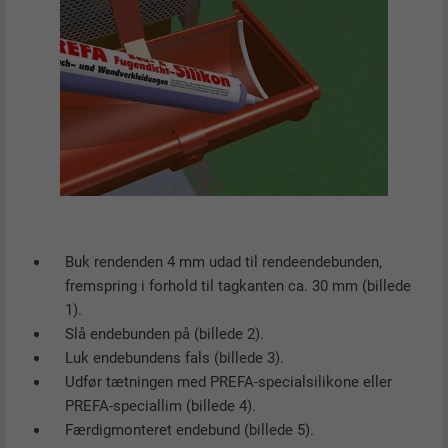
Registrerer et unikt ID, der bruges til at
UDBYDER
ads.linkedin.com
FORMÅL
generere statistiske data om, hvordan
besøgende bruger webstedet.
FORLØB
Session
Gemmer det sprog, som brugeren har
FORMÅL
NAVN
_gaexp
valgt, på et websted.
UDBYDER
Google Optimize
NAVN
lang
FORLØB
90 dage
UDBYDER
LinkedIn
Buk rendenden 4 mm udad til rendeendebunden,
Bruges som en test, for at kontrollere, om
fremspring i forhold til tagkanten ca. 30 mm (billede
FORMÅL
browseren tillader indstillinger af cookies.
FORLØB
Session
1).
Indeholder ingen identifikatorer.
Slå endebunden på (billede 2).
Indstilles af LinkedIn, når et websted
FORMÅL
Luk endebundens fals (billede 3).
indeholder et indlejret "Følg os"-vindue.
Udfør tætningen med PREFA-specialsilikone eller
PREFA-speciallim (billede 4).
Færdigmonteret endebund (billede 5).
NAVN
bcookie