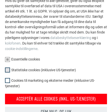
Hvis du giver dit samtykke til alle tjenester, giver du også eksplicit
samtykke til overførsel af data til USA i overensstemmelse med
artikel 49 stk. 1 lit. a) GDPR. Vi oplyser dig om, at USA ikke har et
databeskyttelsesniveau, der svarer til standarderne i EU. Særligt
de amerikanske myndigheder kan få adgang til dine data til
Afstand mellen expantionsstykker ved udenpåliggende
kontrol- eller overvågningsformål uden at informere dig og uden at
rende: tagrende maks. 12 m, fodrende maks. 6 m, ved
du har mulighed for at tage retslige skridt mod dem. Du kan finde
hjørner skal expantionsafstanden halveres.
yderligere oplysninger i vores
databeskyttelseserklæring
og i
Forbindelsen kan udføres som klæbe- eller
kolofonen
. Du kan til enhver tid trække dit samtykke tilbage via
nitteforbindelse (billede 1 +2).
cookie-indstillingerne
.
Bundskydesøm – rendestødpunktet dannes i
Essentielle cookies
rendekedelområdet. Skub rendenenderne 80 mm ind i
hinanden, og skær dem ud (de må ikke nittes
Statistiske cookies (inklusive US-tjenester)
sammen!) (billede 3).
Cookies til marketing og eksterne medier (inklusive US-
MONTERING AF ENDEBUND
tjenester)
ACCEPTÉR ALLE COOKIES (INKL. US-TJENESTER)
GEM VALG, OG LUK