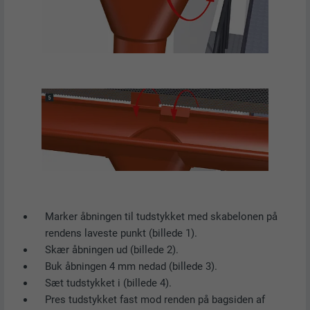
FORMÅL
Browser ID-cookie
NAVN
li_sugr
UDBYDER
LinkedIn
FORLØB
3 måneder
FORMÅL
Browser ID-cookie
NAVN
GPS
Marker åbningen til tudstykket med skabelonen på
UDBYDER
YouTube
rendens laveste punkt (billede 1).
Skær åbningen ud (billede 2).
FORLØB
1 dag
Buk åbningen 4 mm nedad (billede 3).
Sæt tudstykket i (billede 4).
Registrerer et unikt ID på mobile enheder
Pres tudstykket fast mod renden på bagsiden af
FORMÅL
for at aktivere sporing baseret på