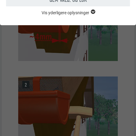
Vis yderligere oplysninger
ESSENTIELLE COOKIES
Gruppen af "Essentielle cookies" er bruges til webstedets
grundlæggende funktioner. Dette sikrer, at webstedet fungerer
korrekt.
Vis cookie-oplysninger
NAVN
PHPSESSID
STATISTISKE COOKIES (INKLUSIVE US-TJENESTER)
UDBYDER
PHP
"Statistiske cookies (inkl. US-tjenester)" hjælper os med at
forstå, hvordan webstedet bruges. Oplysninger indsamles for
FORLØB
Session
at forbedre brugeroplevelsen af webstedet.
Denne cookie gemmer din aktuelle session
Vis cookie-oplysninger
NAVN
_ga
relateret til PHP-applikationer, hvilket sikrer,
FORMÅL
at alle funktioner på webstedet, som er
COOKIES TIL MARKETING OG EKSTERNE MEDIER (INKLUSIVE US-
UDBYDER
Google Universal Analytics
baseret på PHP-programmeringssproget,
TJENESTER)
kan vises fuldt ud.
"Cookies til marketing og eksterne medier (inkl. US-tjenester)"
FORLØB
2 år
bruges af annoncører (tredjepartsudbydere) til at vise
målrettet annoncering. Det gør de ved at observere besøgende
Registrerer et unikt ID, der bruges til at
NAVN
cookie_optin