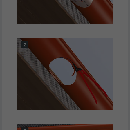
FORLØB
1 år
Bruges af Google DoubleClick til at
registrere og rapportere brugerens
handlinger på webstedet, efter at brugerne
FORMÅL
har set eller klikket på en af udbyderens
annoncer, med det formål at måle
effektiviteten af en annonce og vise
målrettede annoncer til brugeren.
NAVN
_pin_unauth
UDBYDER
Pinterest
FORLØB
1 år
Brugt af Pinterest til at spore brugen af
FORMÅL
tjenesterne.