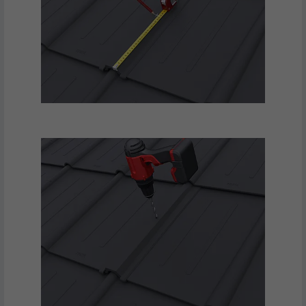
Indstilles af LinkedIn, når et websted
FORMÅL
indeholder et indlejret "Følg os"-vindue.
NAVN
bcookie
UDBYDER
LinkedIn
FORLØB
2 år
Bruges af den sociale netværkstjeneste
FORMÅL
LinkedIn til at spore brugen af indlejrede
tjenester.
NAVN
bscookie
UDBYDER
LinkedIn
FORLØB
2 år