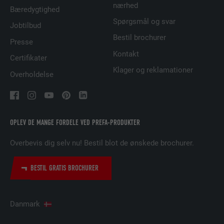
nærhed
Bæredygtighed
UDBYDER
Adsymptotic.com
Spørgsmål og svar
Jobtilbud
Bestil brochurer
FORLØB
3 måneder
Presse
Kontakt
Certifikater
FORMÅL
Browser ID-cookie
Klager og reklamationer
Overholdelse
NAVN
li_sugr
UDBYDER
LinkedIn
OPLEV DE MANGE FORDELE VED PREFA-PRODUKTER
FORLØB
3 måneder
Overbevis dig selv nu! Bestil blot de ønskede brochurer.
FORMÅL
Browser ID-cookie
BESTIL GRATIS BROCHURER
NAVN
GPS
Danmark
UDBYDER
YouTube