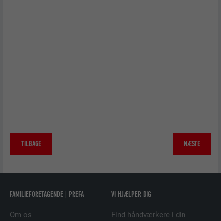
FORLØB
1 år
Brugt af Pinterest til at spore brugen af
FORMÅL
tjenesterne.
NAVN
__cfduid
UDBYDER
Adsymptotic.com
FORLØB
1 måned
TILBAGE
NÆSTE
Cookie, der bruges til at identificere
individuelle klienter bag en fælles IP-
FORMÅL
adresse og anvende sikkerhedsindstillinger
på klientbasis.
FAMILIEFORETAGENDE | PREFA
VI HJÆLPER DIG
NAVN
U
Om os
Find håndværkere i din