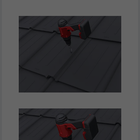
Bruges af den sociale netværkstjeneste
FORMÅL
LinkedIn til at spore brugen af indlejrede
tjenester.
NAVN
UserMatchHistory
UDBYDER
LinkedIn
FORLØB
29 dage
Bruges til at spore besøgende på tværs af
flere websteder for at præsentere relevante
FORMÅL
annoncer baseret på den besøgendes
præferencer.
NAVN
lidc