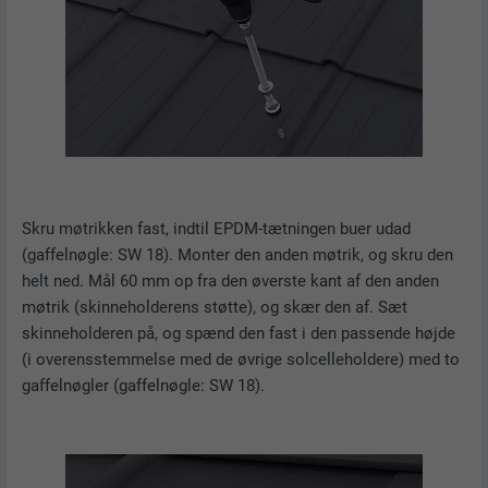
UDBYDER
LinkedIn
FORLØB
1 dag
Bruges af den sociale netværkstjeneste
FORMÅL
LinkedIn til at spore brugen af indlejrede
tjenester.
NAVN
lissc
Skru møtrikken fast, indtil EPDM-tætningen buer udad
(gaffelnøgle: SW 18). Monter den anden møtrik, og skru den
UDBYDER
LinkedIn
helt ned. Mål 60 mm op fra den øverste kant af den anden
møtrik (skinneholderens støtte), og skær den af. Sæt
FORLØB
1 år
skinneholderen på, og spænd den fast i den passende højde
(i overensstemmelse med de øvrige solcelleholdere) med to
Bruges til at sikre, at den korrekte
gaffelnøgler (gaffelnøgle: SW 18).
FORMÅL
SameSite-attribut forefindes for alle
cookies i denne browser