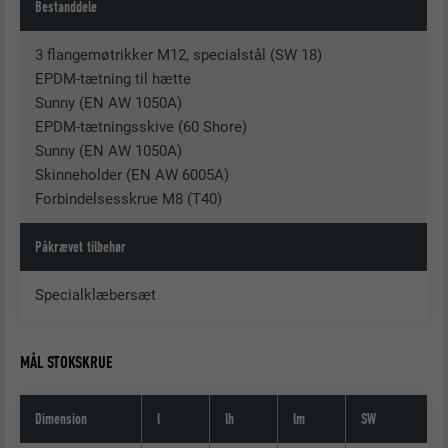
Bestanddele
3 flangemøtrikker M12, specialstål (SW 18)
EPDM-tætning til hætte
Sunny (EN AW 1050A)
EPDM-tætningsskive (60 Shore)
Sunny (EN AW 1050A)
Skinneholder (EN AW 6005A)
Forbindelsesskrue M8 (T40)
Påkrævet tilbehør
Specialklæbersæt
MÅL STOKSKRUE
Dimension
l
lh
lm
SW