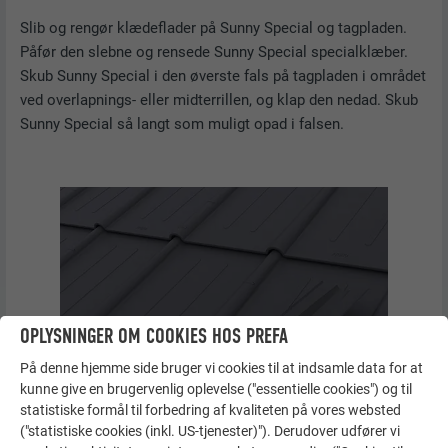
Slib og rengør klædeflader på Sunny Special og tagpladen.
Påfør den slebne og rensede Sunny Special specialklæber.
Skub Sunny Special i den øverste fals på tagpladen i området
ved overlapnings- eller midterrillen, og klap den nedad. Skub
Sunny Special så langt som muligt opad i falsen.
OPLYSNINGER OM COOKIES HOS PREFA
På denne hjemme side bruger vi cookies til at indsamle data for at
kunne give en brugervenlig oplevelse ("essentielle cookies") og til
statistiske formål til forbedring af kvaliteten på vores websted
("statistiske cookies (inkl. US-tjenester)"). Derudover udfører vi