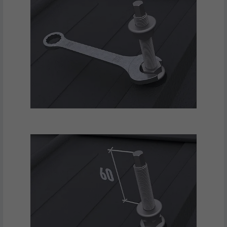
NAVN
_fbp
UDBYDER
Facebook
FORLØB
3 måneder
Bruges af Facebook til at vise en række
FORMÅL
annonceprodukter, såsom reklamer i realtid
fra tredjepartsannoncører.
NAVN
fr
UDBYDER
Facebook
FORLØB
3 måneder
Bruges af Facebook til at vise en række
FORMÅL
annonceprodukter, såsom reklamer i realtid
fra tredjepartsannoncører.