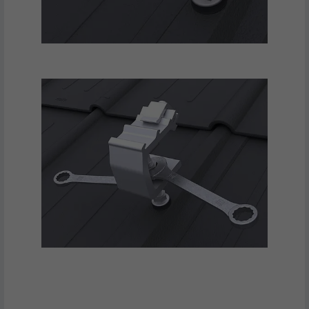
NAVN
IDE
UDBYDER
doubleclick.net
FORLØB
1 år
Bruges af Google DoubleClick til at
registrere og rapportere brugerens
handlinger på webstedet, efter at brugerne
FORMÅL
har set eller klikket på en af udbyderens
annoncer, med det formål at måle
effektiviteten af en annonce og vise
målrettede annoncer til brugeren.
NAVN
_pin_unauth
UDBYDER
Pinterest