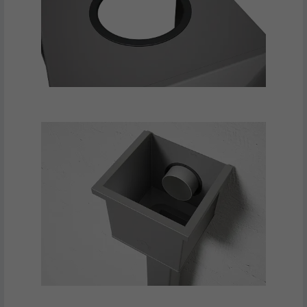
FORLØB
179 dage
FORMÅL
YouTube-båndbreddemåling
NAVN
YSC
UDBYDER
YouTube
FORLØB
Session
Bruges af YouTube (Google) til at gemme
FORMÅL
brugerpræferencer og andre uspecificerede
formål
NAVN
_gcl_au
UDBYDER
Google AdSense