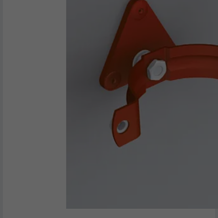
Bruges til at spore besøgende på tværs af
flere websteder for at præsentere relevante
FORMÅL
annoncer baseret på den besøgendes
præferencer.
NAVN
lidc
UDBYDER
LinkedIn
FORLØB
1 dag
Bruges af den sociale netværkstjeneste
FORMÅL
LinkedIn til at spore brugen af indlejrede
tjenester.
NAVN
lissc
UDBYDER
LinkedIn