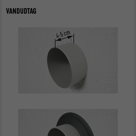
NAVN
li_gc
VANDUDTAG
UDBYDER
LinkedIn
FORLØB
2 år
Bruges til at gemme brugerens samtykke til
FORMÅL
at bruge cookies til ikke-væsentlige formål.
NAVN
lidc
UDBYDER
LinkedIn
FORLØB
1 dag
FORMÅL
For at lette udvælgelsen af datacentre
NAVN
test_cookie