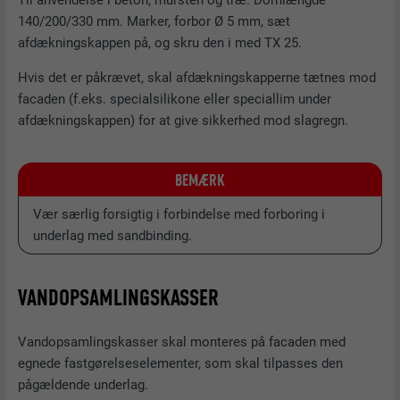
Til anvendelse i beton, mursten og træ. Dornlængde
FORMÅL
har set eller klikket på en af udbyderens
annoncer, med det formål at måle
140/200/330 mm. Marker, forbor Ø 5 mm, sæt
effektiviteten af en annonce og vise
afdækningskappen på, og skru den i med TX 25.
målrettede annoncer til brugeren.
Hvis det er påkrævet, skal afdækningskapperne tætnes mod
facaden (f.eks. specialsilikone eller speciallim under
afdækningskappen) for at give sikkerhed mod slagregn.
NAVN
_pin_unauth
UDBYDER
Pinterest
BEMÆRK
FORLØB
1 år
Vær særlig forsigtig i forbindelse med forboring i
underlag med sandbinding.
Brugt af Pinterest til at spore brugen af
FORMÅL
tjenesterne.
VANDOPSAMLINGSKASSER
NAVN
__cfduid
Vandopsamlingskasser skal monteres på facaden med
UDBYDER
Adsymptotic.com
egnede fastgørelseselementer, som skal tilpasses den
pågældende underlag.