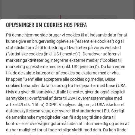
OPLYSNINGER OM COOKIES HOS PREFA
På denne hjemme side bruger vi cookies til at indsamle data for at
kunne give en brugervenlig oplevelse ("essentielle cookies") og til
statistiske formål til forbedring af kvaliteten på vores websted
("statistiske cookies (inkl. US-tjenester)"). Derudover udfører vi
marketingaktiviteter og integrerer eksterne medier ("Cookies til
marketing og eksterne medier (inkl. US-tjenester)"). Du kan enten
tillade de valgte kategorier af cookies og eksterne medier vha.
knappen "Gem" eller acceptere alle cookies og medier. Disse
cookies behandler data fra os og fra tredjeparter med base i USA.
Hvis du giver dit samtykke til alle tjenester, giver du også eksplicit
samtykke til overførsel af data til USA i overensstemmelse med
artikel 49 stk. 1 lit. a) GDPR. Vi oplyser dig om, at USA ikke har et
databeskyttelsesniveau, der svarer til standarderne i EU. Særligt
de amerikanske myndigheder kan få adgang til dine data til
kontrol- eller overvågningsformål uden at informere dig og uden at
du har mulighed for at tage retslige skridt mod dem. Du kan finde