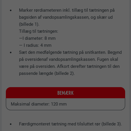
FORLØB
3 måneder
Marker rørdiameteren inkl. tillæg til tætningen på
bagsiden af vandopsamlingskassen, og skær ud
Bruges af Google AdSense til at
(billede 1).
eksperimentere med
Tillæg til tætningen:
FORMÅL
annonceringseffektivitet på websteder, der
—I diameter: 8 mm
bruger deres tjenester.
— I radius: 4 mm
Sæt den medfølgende tætning på snitkanten. Begynd
på oversidenaf vandopsamlingskassen. Fugen skal
NAVN
_pinterest_ct_ua
være på oversiden. Afkort derefter tætningen til den
passende længde (billede 2).
UDBYDER
Pinterest
FORLØB
1 år
BEMÆRK
Denne cookie indeholder et unikt UUID til
Maksimal diameter: 120 mm
FORMÅL
gruppering af handlinger på tværs af sider,
hvis brugeren ikke tydeligt kan tildeles.
Færdigmonteret tætning med tilsluttet rør (billede 3).