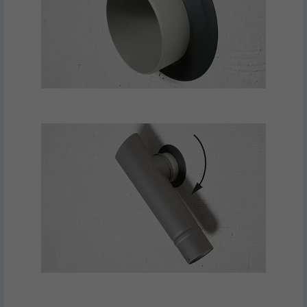
UDBYDER
doubleclick.net
FORLØB
15 minutter
Bruges som en test, for at kontrollere, om
FORMÅL
browseren tillader indstillinger af cookies.
Indeholder ingen identifikatorer.