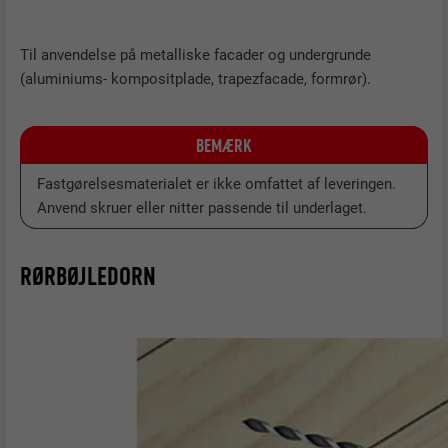
FORLØB
1 år
Til anvendelse på metalliske facader og undergrunde
(aluminiums- kompositplade, trapezfacade, formrør).
Bruges til at sikre, at den korrekte
FORMÅL
SameSite-attribut forefindes for alle
cookies i denne browser
BEMÆRK
Fastgørelsesmaterialet er ikke omfattet af leveringen.
NAVN
_fbp
Anvend skruer eller nitter passende til underlaget.
UDBYDER
Facebook
RØRBØJLEDORN
FORLØB
3 måneder
Bruges af Facebook til at vise en række
FORMÅL
annonceprodukter, såsom reklamer i realtid
fra tredjepartsannoncører.