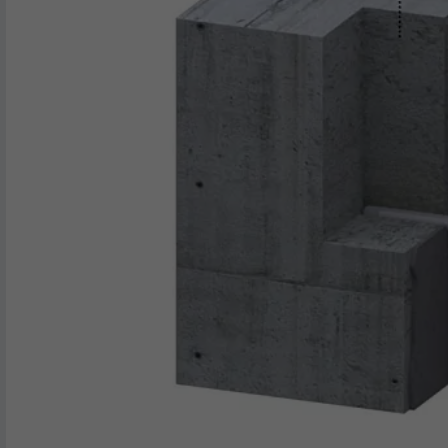
UDBYDER
Google Optimize
NAVN
lang
FORLØB
90 dage
UDBYDER
LinkedIn
Bruges som en test, for at kontrollere, om
FORMÅL
browseren tillader indstillinger af cookies.
FORLØB
Session
Indeholder ingen identifikatorer.
Indstilles af LinkedIn, når et websted
FORMÅL
indeholder et indlejret "Følg os"-vindue.
NAVN
bcookie
UDBYDER
LinkedIn
FORLØB
2 år
Bruges af den sociale netværkstjeneste
FORMÅL
LinkedIn til at spore brugen af indlejrede