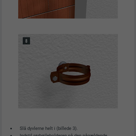
Slå dyvlerne helt i (billede 3).
Indstil rørbøjleholderen på den pågældende