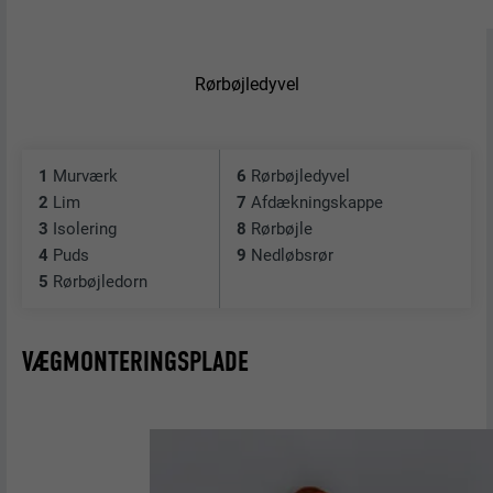
tjenester.
Rørbøjledyvel
NAVN
bscookie
UDBYDER
LinkedIn
1
Murværk
6
Rørbøjledyvel
FORLØB
2 år
2
Lim
7
Afdækningskappe
3
Isolering
8
Rørbøjle
Bruges af den sociale netværkstjeneste
4
Puds
9
Nedløbsrør
FORMÅL
LinkedIn til at spore brugen af indlejrede
5
Rørbøjledorn
tjenester.
VÆGMONTERINGSPLADE
NAVN
UserMatchHistory
UDBYDER
LinkedIn
FORLØB
29 dage