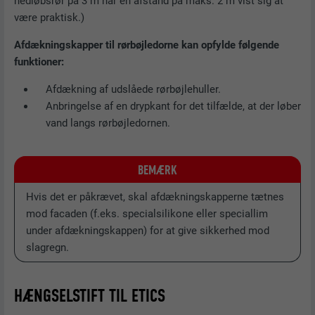
nedløbsrør på 3 m har en afstand på maks. 2 m vist sig at
være praktisk.)
Afdækningskapper til rørbøjledorne kan opfylde følgende
funktioner:
Afdækning af udslåede rørbøjlehuller.
Anbringelse af en drypkant for det tilfælde, at der løber
vand langs rørbøjledornen.
BEMÆRK
Hvis det er påkrævet, skal afdækningskapperne tætnes
mod facaden (f.eks. specialsilikone eller speciallim
under afdækningskappen) for at give sikkerhed mod
slagregn.
HÆNGSELSTIFT TIL ETICS