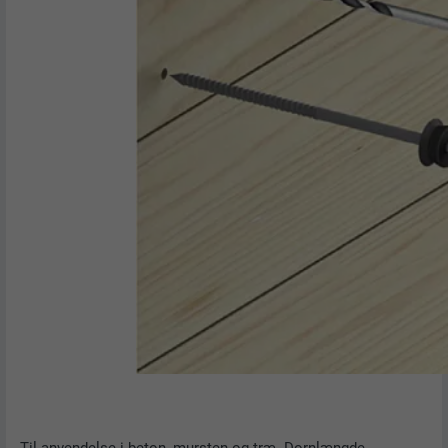
NAVN
fr
UDBYDER
Facebook
FORLØB
3 måneder
Bruges af Facebook til at vise en række
FORMÅL
annonceprodukter, såsom reklamer i realtid
fra tredjepartsannoncører.
NAVN
IDE
UDBYDER
doubleclick.net
FORLØB
1 år
Bruges af Google DoubleClick til at
registrere og rapportere brugerens
handlinger på webstedet, efter at brugerne