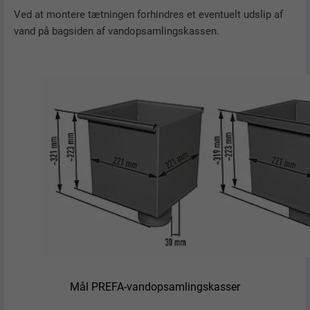
FORLØB
1 måned
Ved at montere tætningen forhindres et eventuelt udslip af
vand på bagsiden af vandopsamlingskassen.
Cookie, der bruges til at identificere
individuelle klienter bag en fælles IP-
FORMÅL
adresse og anvende sikkerhedsindstillinger
på klientbasis.
NAVN
U
UDBYDER
Adsymptotic.com
FORLØB
3 måneder
FORMÅL
Browser ID-cookie
NAVN
li_sugr
Mål PREFA-vandopsamlingskasser
UDBYDER
LinkedIn