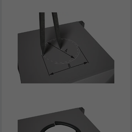
FORLØB
3 måneder
FORMÅL
Browser ID-cookie
NAVN
GPS
UDBYDER
YouTube
FORLØB
1 dag
Registrerer et unikt ID på mobile enheder
FORMÅL
for at aktivere sporing baseret på
geografisk GPS-placering.
NAVN
VISITOR_INFO1_LIVE
UDBYDER
YouTube