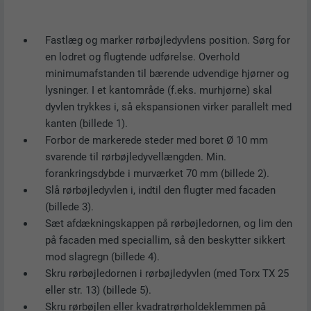
Vis cookie-oplysninger
NAVN
PHPSESSID
STATISTISKE COOKIES (INKLUSIVE US-TJENESTER)
UDBYDER
PHP
Fastlæg og marker rørbøjledyvlens position. Sørg for
"Statistiske cookies (inkl. US-tjenester)" hjælper os med at
en lodret og flugtende udførelse. Overhold
forstå, hvordan webstedet bruges. Oplysninger indsamles for
FORLØB
Session
minimumafstanden til bærende udvendige hjørner og
at forbedre brugeroplevelsen af webstedet.
lysninger. I et kantområde (f.eks. murhjørne) skal
Denne cookie gemmer din aktuelle session
dyvlen trykkes i, så ekspansionen virker parallelt med
Vis cookie-oplysninger
NAVN
_ga
relateret til PHP-applikationer, hvilket sikrer,
kanten (billede 1).
FORMÅL
at alle funktioner på webstedet, som er
Forbor de markerede steder med boret Ø 10 mm
COOKIES TIL MARKETING OG EKSTERNE MEDIER (INKLUSIVE US-
UDBYDER
Google Universal Analytics
baseret på PHP-programmeringssproget,
svarende til rørbøjledyvellængden. Min.
TJENESTER)
kan vises fuldt ud.
forankringsdybde i murværket 70 mm (billede 2).
"Cookies til marketing og eksterne medier (inkl. US-tjenester)"
FORLØB
2 år
bruges af annoncører (tredjepartsudbydere) til at vise
Slå rørbøjledyvlen i, indtil den flugter med facaden
målrettet annoncering. Det gør de ved at observere besøgende
(billede 3).
Registrerer et unikt ID, der bruges til at
NAVN
cookie_optin
på tværs af websteder. Hvis disse cookies accepteres, kræver
FORMÅL
generere statistiske data om, hvordan
Sæt afdækningskappen på rørbøjledornen, og lim den
adgang til indhold fra videoplatforme og sociale
besøgende bruger webstedet.
på facaden med speciallim, så den beskytter sikkert
UDBYDER
Sgalinski
medieplatforme ikke længere et manuelt samtykke.
mod slagregn (billede 4).
FORLØB
12 måneder
Skru rørbøjledornen i rørbøjledyvlen (med Torx TX 25
Vis cookie-oplysninger
NAVN
NID
NAVN
_gat
eller str. 13) (billede 5).
Denne cookie er vigtig for, at cookie-opt-in-
Skru rørbøjlen eller kvadratrørholdeklemmen på
UDBYDER
Google