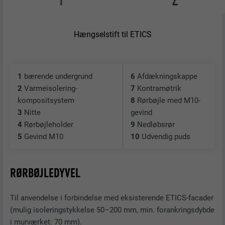
Hængselstift til ETICS
1
bærende undergrund
6
Afdækningskappe
2
Varmeisolering-
7
Kontramøtrik
kompositsystem
8
Rørbøjle med M10-
3
Nitte
gevind
4
Rørbøjleholder
9
Nedløbsrør
5
Gevind M10
10
Udvendig puds
RØRBØJLEDYVEL
Til anvendelse i forbindelse med eksisterende ETICS-facader
(mulig isoleringstykkelse 50–200 mm, min. forankringsdybde
i murværket: 70 mm).