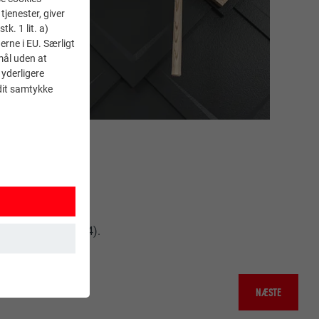
tjenester, giver
k. 1 lit. a)
erne i EU. Særligt
mål uden at
 yderligere
 dit samtykke
(billede 2).
ige form (billede 4).
 sikrer, at
NÆSTE