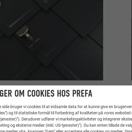
GER OM COOKIES HOS PREFA
ide bruger vi cookies til at indsamle data for at kunne give en brugerven
ies") og til statistiske formål til forbedring af kvaliteten på vores websted 
-tjenester)"). Derudover udfører vi marketingaktiviteter og integrerer ekst
eting og eksterne medier (inkl. US-tjenester)"). Du kan enten tillade de val
ne medier vha. knappen "Gem" eller acceptere alle cookies og medier. Dis