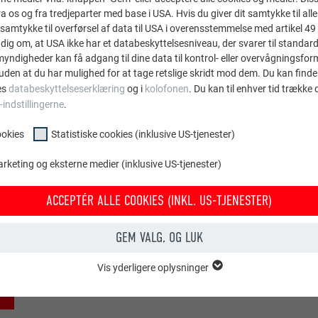
 os og fra tredjeparter med base i USA. Hvis du giver dit samtykke til alle 
samtykke til overførsel af data til USA i overensstemmelse med artikel 49 st
dig om, at USA ikke har et databeskyttelsesniveau, der svarer til standard
ndigheder kan få adgang til dine data til kontrol- eller overvågningsfor
uden at du har mulighed for at tage retslige skridt mod dem. Du kan finde
es
databeskyttelseserklæring
og i
kolofonen
. Du kan til enhver tid trække
-indstillingerne
.
ookies
Statistiske cookies (inklusive US-tjenester)
arketing og eksterne medier (inklusive US-tjenester)
 falsen med skaljernet (billede 1).
 fastgørelsen, og fjern den tagrombe 29 × 29, der skal udskiftes 
ACCEPTÉR ALLE COOKIES (INKL. US-TJENESTER)
 en ny tagrombe 29 × 29, og luk fastgørelsen igen (billede 3).
arbejd falsene omhyggeligt, og bring dem tilbage i deres oprindel
GEM VALG, OG LUK
Vis yderligere oplysninger
OOKIES
entielle cookies" er bruges til webstedets grundlæggende funktioner. Dette
rer korrekt.