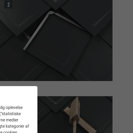
lig oplevelse
("statistiske
erne medier
gte kategorier af
se cookies