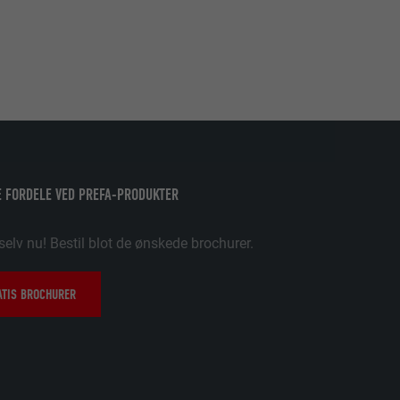
uges.
pplikationer,
t på PHP-
 FORDELE VED PREFA-PRODUKTER
søgende på tværs
e og sociale
selv nu! Bestil blot de ønskede brochurer.
data om,
ATIS BROCHURER
ungere. Den
ugeren har