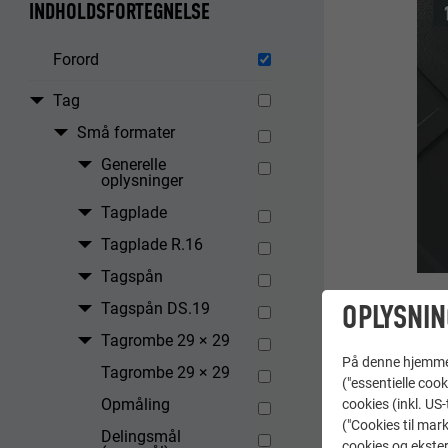
INDHOLDSFORTEGNELSE
Forord
Tag
Små formater
Generelle
oplysninger
Tagplade
Tagplade R.16
Tagspån
OPLYSNIN
Tagspån DS.19
Tagrombe 29 × 29
På denne hjemme s
Tagrombe 29 × 29
("essentielle cook
Opmåling
cookies (inkl. US
("Cookies til mark
Delingsmål
cookies og ekster