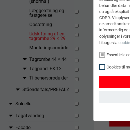
(snormål)
behandler data fra
Læggeretning og
du også eksplicit 
fastgørelse
GDPR. Vi oplyser 
de amerikanske my
Opsætning
informere dig og 
Udskiftning af en
oplysninger i vor
tagrombe 29 × 29
tilbage via
cookie
Monteringsområde
Essentielle c
Tagrombe 44 × 44
Cookies til m
Tagpanel FX.12
Åbn
Tilbehørsprodukter
Åbn
Læg
Stående fals/PREFALZ
Ind
Solcelle
ESSENTIELLE C
Tagafvanding
Gruppen af "Ess
TILBAGE
webstedet funge
Facade