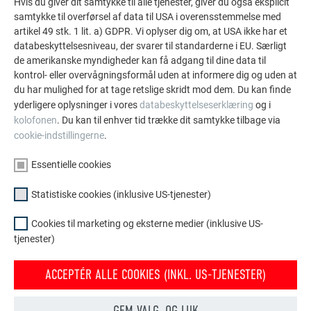
Hvis du giver dit samtykke til alle tjenester, giver du også eksplicit
Opmåling
samtykke til overførsel af data til USA i overensstemmelse med
artikel 49 stk. 1 lit. a) GDPR. Vi oplyser dig om, at USA ikke har et
databeskyttelsesniveau, der svarer til standarderne i EU. Særligt
Bestemmelse af en ret vinkel med 3-4-5-metoden
de amerikanske myndigheder kan få adgang til dine data til
kontrol- eller overvågningsformål uden at informere dig og uden at
Markér først det ønskede hjørnepunkt. Afmærk derefter en
du har mulighed for at tage retslige skridt mod dem. Du kan finde
strækning på 3 m langs den kant, hvor den rette vinkel skal
yderligere oplysninger i vores
databeskyttelseserklæring
og i
dannes. Fra det samme hjørnepunkt måler du nu en
kolofonen
. Du kan til enhver tid trække dit samtykke tilbage via
strækning på 4 m i omtrent den ønskede retning for den rette
cookie-indstillingerne
.
vinkel.
Essentielle cookies
Placér nu målebåndets nulpunkt ved 3-m-markeringen, og
mål en afstand på 5 m til 4-m-linjen. Det punkt, hvor 5-m-
Statistiske cookies (inklusive US-tjenester)
afstanden skærer 4-m-markeringen, danner sammen med
hjørnepunktet en ret vinkel.
Cookies til marketing og eksterne medier (inklusive US-
tjenester)
Denne metode er baseret på den retvinklede trekant med
side-længde-forholdet 3 : 4 : 5 og fungerer også med
ACCEPTÉR ALLE COOKIES (INKL. US-TJENESTER)
vilkårligt mange eller delstykker af disse længder –
afgørende er, at forholdet 3 : 4 : 5 bevares.
GEM VALG, OG LUK