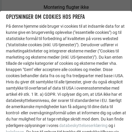
Montering flugter ikke
OPLYSNINGER OM COOKIES HOS PREFA
På denne hjemme side bruger vi cookies til at indsamle data for at
Vær ved lige montering opmærksom på, at Siding støder på
kunne give en brugervenlig oplevelse ("essentielle cookies") og til
en underkonstruktionsbæreprofil, så stødpladen kan
statistiske formål til forbedring af kvaliteten på vores websted
monteres.
("statistiske cookies (inkl. US-tjenester)"). Derudover udfører vi
marketingaktiviteter og integrerer eksterne medier ("Cookies til
marketing og eksterne medier (inkl. US-tjenester)"). Du kan enten
tillade de valgte kategorier af cookies og eksterne medier vha.
knappen "Gem" eller acceptere alle cookies og medier. Disse
cookies behandler data fra os og fra tredjeparter med base i USA.
Hvis du giver dit samtykke til alle tjenester, giver du også eksplicit
samtykke til overførsel af data til USA i overensstemmelse med
artikel 49 stk. 1 lit. a) GDPR. Vi oplyser dig om, at USA ikke har et
databeskyttelsesniveau, der svarer til standarderne i EU. Særligt
de amerikanske myndigheder kan få adgang til dine data til
kontrol- eller overvågningsformål uden at informere dig og uden at
du har mulighed for at tage retslige skridt mod dem. Du kan finde
yderligere oplysninger i vores
databeskyttelseserklæring
og i