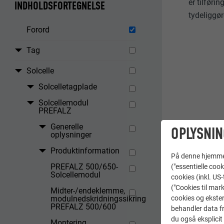
er tilfør
INDHOLDSFORTEGNELSE
tydeliggør
Forord
Tag
Solcelle
Solcelletagplade
Solcellemodul
PREFALZ
Generelle
OPLYSNIN
oplysninger
Produktinformation
På denne hjemme s
PREFALZ 500/650-
("essentielle cook
Solcellemodul
cookies (inkl. US
("Cookies til mark
Midter-/endeklemme,
modulnedskridningssikring
cookies og ekster
PREFALZ 500/600
behandler data fra
du også eksplicit 
Montering