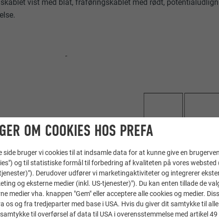
ingskablet vist med blåt, fraføringskablet med rødt, potentialu
else.
GER OM COOKIES HOS PREFA
ide bruger vi cookies til at indsamle data for at kunne give en brugerven
ies") og til statistiske formål til forbedring af kvaliteten på vores websted 
-tjenester)"). Derudover udfører vi marketingaktiviteter og integrerer ekst
eting og eksterne medier (inkl. US-tjenester)"). Du kan enten tillade de val
ne medier vha. knappen "Gem" eller acceptere alle cookies og medier. Dis
 os og fra tredjeparter med base i USA. Hvis du giver dit samtykke til alle 
samtykke til overførsel af data til USA i overensstemmelse med artikel 49 st