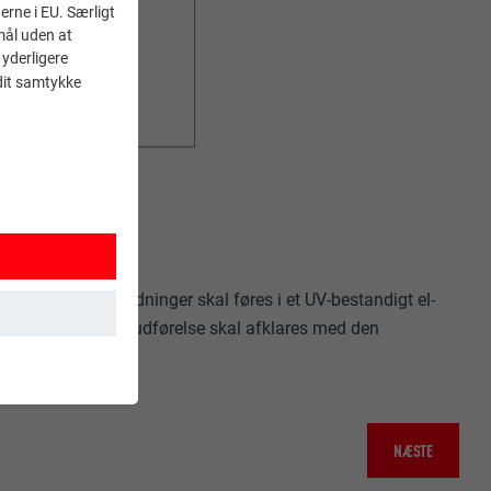
erne i EU. Særligt
mål uden at
 yderligere
 dit samtykke
ing
tialudligningsledninger skal føres i et UV-bestandigt el-
aden. Den konkrete udførelse skal afklares med den
 sikrer, at
NÆSTE