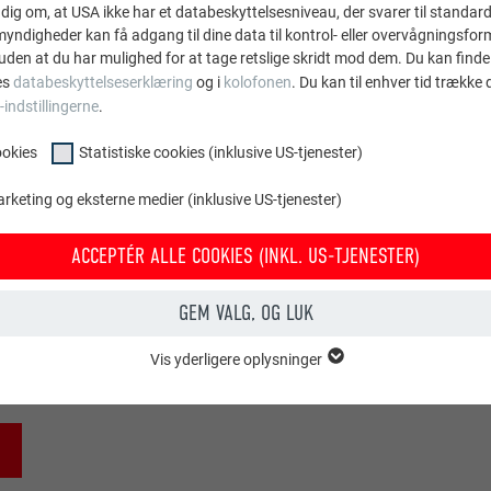
dig om, at USA ikke har et databeskyttelsesniveau, der svarer til standard
ndigheder kan få adgang til dine data til kontrol- eller overvågningsfor
uden at du har mulighed for at tage retslige skridt mod dem. Du kan finde
es
databeskyttelseserklæring
og i
kolofonen
. Du kan til enhver tid trække
-indstillingerne
.
ookies
Statistiske cookies (inklusive US-tjenester)
arketing og eksterne medier (inklusive US-tjenester)
Skema kabelfør
ACCEPTÉR ALLE COOKIES (INKL. US-TJENESTER)
som på, at til- og afledninger, forbindelsesledninger samt poten
GEM VALG, OG LUK
onsrør. Der må ikke ligge ubeskyttede ledninger direkte på tagfl
elektriker.
Vis yderligere oplysninger
OOKIES
entielle cookies" er bruges til webstedets grundlæggende funktioner. Dette
rer korrekt.
Vis cookie-oplysninger
PHPSESSID