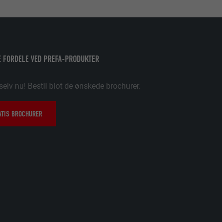
uges.
pplikationer,
 FORDELE VED PREFA-PRODUKTER
t på PHP-
selv nu! Bestil blot de ønskede brochurer.
søgende på tværs
e og sociale
ATIS BROCHURER
data om,
ungere. Den
ugeren har
dine
ukne sprog,