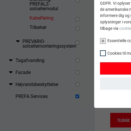
GDPR. Vi oplyser 
PREFALZ-
solcellemodul
de amerikanske my
informere dig og 
Kabelføring
oplysninger i vor
Tilbehør
tilbage via
cookie
Essentielle c
PREVARIO-
solcellemonteringssystem
Cookies til m
Tagafvanding
Facade
Vær opmærk
Højvandsbeskyttelse
installati
udførende 
PREFA Services
ESSENTIELLE C
Gruppen af "Ess
webstedet funge
TILBAGE
NAVN