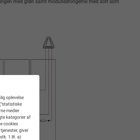
dligningen med grøn samt modulledningerne med sort som
lig oplevelse
("statistiske
erne medier
gte kategorier af
se cookies
tjenester, giver
k. 1 lit. a)