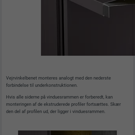
Bruges af den sociale netværkstjeneste
FORMÅL
LinkedIn til at spore brugen af indlejrede
tjenester.
NAVN
bscookie
UDBYDER
LinkedIn
FORLØB
2 år
Vejrvinkelbenet monteres analogt med den nederste
Bruges af den sociale netværkstjeneste
forbindelse til underkonstruktionen.
FORMÅL
LinkedIn til at spore brugen af indlejrede
tjenester.
Hvis alle siderne på vinduesrammen er forberedt, kan
monteringen af de ekstruderede profiler fortsættes. Skær
den del af profilen ud, der ligger i vinduesrammen.
NAVN
UserMatchHistory
UDBYDER
LinkedIn