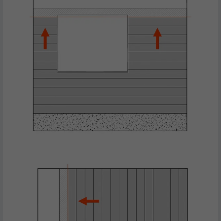
NAVN
fr
UDBYDER
Facebook
FORLØB
3 måneder
Bruges af Facebook til at vise en række
FORMÅL
annonceprodukter, såsom reklamer i realtid
fra tredjepartsannoncører.
NAVN
IDE
UDBYDER
doubleclick.net
FORLØB
1 år
Bruges af Google DoubleClick til at