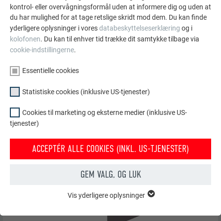
kontrol- eller overvågningsformål uden at informere dig og uden at
du har mulighed for at tage retslige skridt mod dem. Du kan finde
yderligere oplysninger i vores
databeskyttelseserklæring
og i
kolofonen
. Du kan til enhver tid trække dit samtykke tilbage via
cookie-indstillingerne
.
Er lysningspanelet monteret, følger nu forberedelserne til
Essentielle cookies
overkarmen. Omkantninger af vejrvinkelben på begge sider
udføres som en foldning.
Statistiske cookies (inklusive US-tjenester)
Cookies til marketing og eksterne medier (inklusive US-
tjenester)
ACCEPTÉR ALLE COOKIES (INKL. US-TJENESTER)
GEM VALG, OG LUK
Vis yderligere oplysninger
ESSENTIELLE COOKIES
Gruppen af "Essentielle cookies" er bruges til webstedets
grundlæggende funktioner. Dette sikrer, at webstedet fungerer