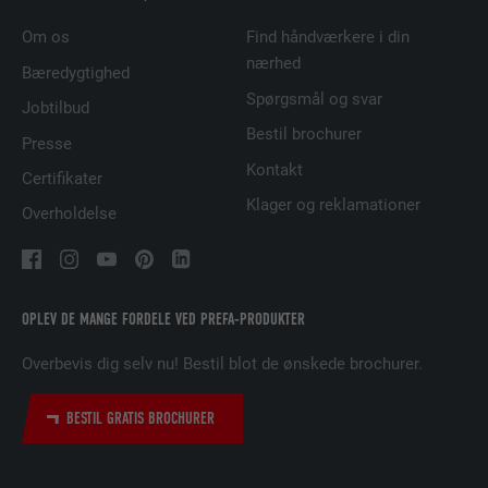
UDBYDER
Adsymptotic.com
Om os
Find håndværkere i din
FORLØB
1 måned
nærhed
Bæredygtighed
Spørgsmål og svar
Jobtilbud
Cookie, der bruges til at identificere
individuelle klienter bag en fælles IP-
Bestil brochurer
Presse
FORMÅL
adresse og anvende sikkerhedsindstillinger
Kontakt
Certifikater
på klientbasis.
Klager og reklamationer
Overholdelse
NAVN
U
UDBYDER
Adsymptotic.com
OPLEV DE MANGE FORDELE VED PREFA-PRODUKTER
FORLØB
3 måneder
Overbevis dig selv nu! Bestil blot de ønskede brochurer.
FORMÅL
Browser ID-cookie
BESTIL GRATIS BROCHURER
NAVN
li_sugr