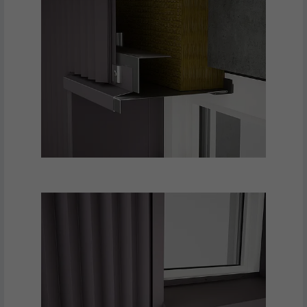
FORLØB
29 dage
Bruges til at spore besøgende på tværs af
flere websteder for at præsentere relevante
FORMÅL
annoncer baseret på den besøgendes
præferencer.
NAVN
lidc
UDBYDER
LinkedIn
FORLØB
1 dag
Bruges af den sociale netværkstjeneste
FORMÅL
LinkedIn til at spore brugen af indlejrede
tjenester.