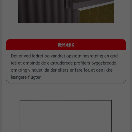
NAVN
lissc
UDBYDER
LinkedIn
FORLØB
1 år
Bruges til at sikre, at den korrekte
BEMÆRK
FORMÅL
SameSite-attribut forefindes for alle
cookies i denne browser
Det er ved lodret og vandret opsætningsretning en god
idé at ombinde de ekstruderede profilers byggebredde
omkring vinduet, da der ellers er fare for, at den ikke
NAVN
_fbp
længere flugter.
UDBYDER
Facebook
FORLØB
3 måneder
Bruges af Facebook til at vise en række
FORMÅL
annonceprodukter, såsom reklamer i realtid
fra tredjepartsannoncører.