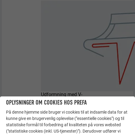
Udformning med V-
kantliste (kantbræt
OPLYSNINGER OM COOKIES HOS PREFA
forsænket) Bemærk:
Afbryd
På denne hjemme side bruger vi cookies til at indsamle data for at
tagudhængskapillar! Udl
ign pladetykkelser ved
kunne give en brugervenlig oplevelse ("essentielle cookies") og til
tagudhænget = sænk
statistiske formål til forbedring af kvaliteten på vores websted
forskallingen ved
("statistiske cookies (inkl. US-tjenester)"). Derudover udfører vi
tagudhænget.