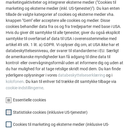
marketingaktiviteter og integrerer eksterne medier ("Cookies til
marketing og eksterne medier (inkl. US-tjenester)"). Du kan enten
tillade de valgte kategorier af cookies og eksterne medier vha.
TAGHÆLDNING ≥ 7°
knappen "Gem" eller acceptere alle cookies og medier. Disse
cookies behandler data fra os og fra tredjeparter med base i USA.
Hvis du giver dit samtykke til alle tjenester, giver du også eksplicit
samtykke til overførsel af data til USA i overensstemmelse med
artikel 49 stk. 1 lit. a) GDPR. Vi oplyser dig om, at USA ikke har et
databeskyttelsesniveau, der svarer til standarderne i EU. Særligt
de amerikanske myndigheder kan få adgang til dine data til
kontrol- eller overvågningsformål uden at informere dig og uden at
du har mulighed for at tage retslige skridt mod dem. Du kan finde
yderligere oplysninger i vores
databeskyttelseserklæring
og i
kolofonen
. Du kan til enhver tid trække dit samtykke tilbage via
cookie-indstillingerne
.
Essentielle cookies
Statistiske cookies (inklusive US-tjenester)
Cookies til marketing og eksterne medier (inklusive US-
Udformning med