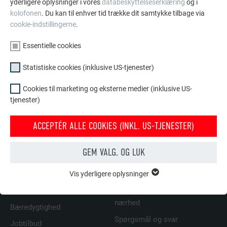
yderligere oplysninger i vores
databeskyttelseserklæring
og i
Udskiftning af en tagplade
kolofonen
. Du kan til enhver tid trække dit samtykke tilbage via
cookie-indstillingerne
.
Essentielle cookies
Monteringsområde
Statistiske cookies (inklusive US-tjenester)
Cookies til marketing og eksterne medier (inklusive US-
tjenester)
TILBAGE
NÆSTE
ACCEPTÉR ALLE COOKIES (INKL. US-TJENESTER)
GEM VALG, OG LUK
FAMILIEFORETAGENDE | PREFA
VI HJÆLPER DIG
Vis yderligere oplysninger
ESSENTIELLE COOKIES
Gruppen af "Essentielle cookies" er bruges til webstedets
Om os
Find håndværkere i din
grundlæggende funktioner. Dette sikrer, at webstedet fungerer
nærhed
Bæredygtighed
korrekt.
Spørgsmål og svar
Jobtilbud