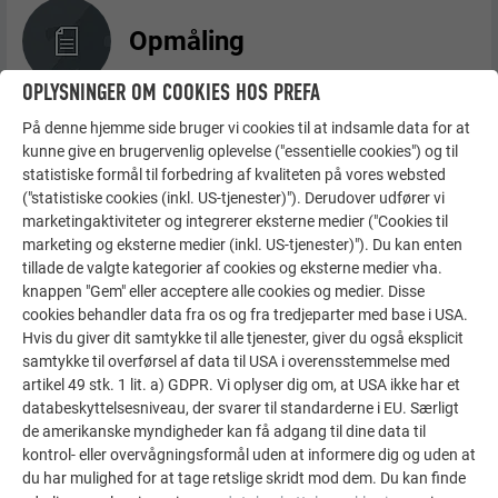
Opmåling
OPLYSNINGER OM COOKIES HOS PREFA
På denne hjemme side bruger vi cookies til at indsamle data for at
kunne give en brugervenlig oplevelse ("essentielle cookies") og til
Delingsmål (snormål)
statistiske formål til forbedring af kvaliteten på vores websted
("statistiske cookies (inkl. US-tjenester)"). Derudover udfører vi
marketingaktiviteter og integrerer eksterne medier ("Cookies til
marketing og eksterne medier (inkl. US-tjenester)"). Du kan enten
tillade de valgte kategorier af cookies og eksterne medier vha.
Montering og læggeretning
knappen "Gem" eller acceptere alle cookies og medier. Disse
cookies behandler data fra os og fra tredjeparter med base i USA.
Hvis du giver dit samtykke til alle tjenester, giver du også eksplicit
samtykke til overførsel af data til USA i overensstemmelse med
artikel 49 stk. 1 lit. a) GDPR. Vi oplyser dig om, at USA ikke har et
Fastgørelse
databeskyttelsesniveau, der svarer til standarderne i EU. Særligt
de amerikanske myndigheder kan få adgang til dine data til
kontrol- eller overvågningsformål uden at informere dig og uden at
du har mulighed for at tage retslige skridt mod dem. Du kan finde