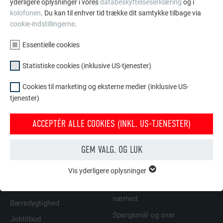
yderligere oplysninger i vores
databeskyttelseserklæring
og i
emballagen har synlige beskadigelser.
kolofonen
. Du kan til enhver tid trække dit samtykke tilbage via
Ved udpakning: Kontroller, om de ekstruderede profiler
cookie-indstillingerne
.
er blevet beskadiget.
Udpakning og pakning af profilerne skal ske på et rent
Essentielle cookies
sted.
Statistiske cookies (inklusive US-tjenester)
Beskadigelser undgås ved at løfte profilerne og ikke
trække eller skubbe dem ud over evt. kanter.
Cookies til marketing og eksterne medier (inklusive US-
tjenester)
TILBAGE
NÆSTE
ACCEPTÉR ALLE COOKIES (INKL. US-TJENESTER)
GEM VALG, OG LUK
FAMILIEFORETAGENDE | PREFA
VI HJÆLPER DIG
Vis yderligere oplysninger
ESSENTIELLE COOKIES
Gruppen af "Essentielle cookies" er bruges til webstedets
Om os
Find håndværkere i din
grundlæggende funktioner. Dette sikrer, at webstedet fungerer
nærhed
Bæredygtighed
korrekt.
Spørgsmål og svar
Jobtilbud