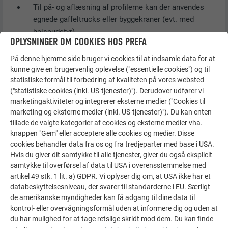
Til på- og aflæsning af profilerne kan der anvendes
egnede gaffeltrucks eller byggekraner (evt. med
hejseudstyr).
OPLYSNINGER OM COOKIES HOS PREFA
Emballagen til profilerne skal beskyttes mod
mekanisk beskadigelse samt skadelige påvirkninger
På denne hjemme side bruger vi cookies til at indsamle data for at
fra vejr og fugt.
kunne give en brugervenlig oplevelse ("essentielle cookies") og til
statistiske formål til forbedring af kvaliteten på vores websted
Ekstruderede profiler skal opbevares tørt.
("statistiske cookies (inkl. US-tjenester)"). Derudover udfører vi
Sørg for, at profilerne kun må opbevares udendørs
marketingaktiviteter og integrerer eksterne medier ("Cookies til
under tildækning, og at der skal være tilstrækkelig
marketing og eksterne medier (inkl. US-tjenester)"). Du kan enten
ventilation.
tillade de valgte kategorier af cookies og eksterne medier vha.
Der undgås deformering ved at understøtte profilerne
knappen "Gem" eller acceptere alle cookies og medier. Disse
flere steder langs hele længden (f. eks. med
cookies behandler data fra os og fra tredjeparter med base i USA.
trælægter), så de ligger lige.
Hvis du giver dit samtykke til alle tjenester, giver du også eksplicit
samtykke til overførsel af data til USA i overensstemmelse med
Profilerne må ikke belastes med tunge genstande, og
artikel 49 stk. 1 lit. a) GDPR. Vi oplyser dig om, at USA ikke har et
paller må ikke stables oven på hinanden.
databeskyttelsesniveau, der svarer til standarderne i EU. Særligt
HÅNDTERING
de amerikanske myndigheder kan få adgang til dine data til
kontrol- eller overvågningsformål uden at informere dig og uden at
du har mulighed for at tage retslige skridt mod dem. Du kan finde
Straks efter leveringen: Efterse, om pallen eller