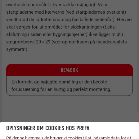
overholde snormålet i hver række nøjagtigt. Vend
startpladerne med kærverne (ved startpladernes overkant)
vendt mod de lodrette snorslag (se billede nedenfor). Herved
skal sørges for, at området for sidekantningen (f.eks.
afslutning i siden eller bygningshjørner) ikke ligger midt i
vægromberne 29 × 29 (vær opmærksom på facadearealets
symmetri).
BEMÆRK
En korrekt og nøjagtig opmåling er den bedste
forudsætning for en hurtig og perfekt montering.
OPLYSNINGER OM COOKIES HOS PREFA
På denne hjemme side bruger vi cookies til at indsamle data for at