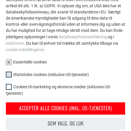
artikel 49 stk. 1 lit. a) GDPR. Vi oplyser dig om, at USA ikke har et
2,8/40). Oplys dette separat i forbindelse med
databeskyttelsesniveau, der svarer til standarderne i EU. Særligt
bestillingen.
de amerikanske myndigheder kan få adgang til dine data til
På grund af aluminiums modstandsdygtighed over for
kontrol- eller overvågningsformål uden at informere dig og uden at
korrosion er det ikke nødvendigt at overmale eller
du har mulighed for at tage retslige skridt mod dem. Du kan finde
udbedre ridser i båndbelagte aluminiumprodukter.
yderligere oplysninger i vores
databeskyttelseserklæring
og i
Udbedring af ridser kan på grund af forskellige
kolofonen
. Du kan til enhver tid trække dit samtykke tilbage via
lakkvaliteter i reparationslakken/-stifterne føre til
cookie-indstillingerne
.
farveforskelle.
Essentielle cookies
Vær altid opmærksom på, at alle
sikkerhedsforanstaltninger overholdes og
Statistiske cookies (inklusive US-tjenester)
kontrolleres, før du begynder med arbejdet.
Anvend en dækhjælp, og tag højde for alle andre
Cookies til marketing og eksterne medier (inklusive US-
sikkerhedsforanstaltninger, som eventuelle
tjenester)
nødvendige sikkerhedstagkroge.
I tilfælde af pulverlakerede produkter skal man
ACCEPTÉR ALLE COOKIES (INKL. US-TJENESTER)
forvente revner og skader på belægningen, når de
formes (f.eks. ekspanderende rør).
GEM VALG, OG LUK