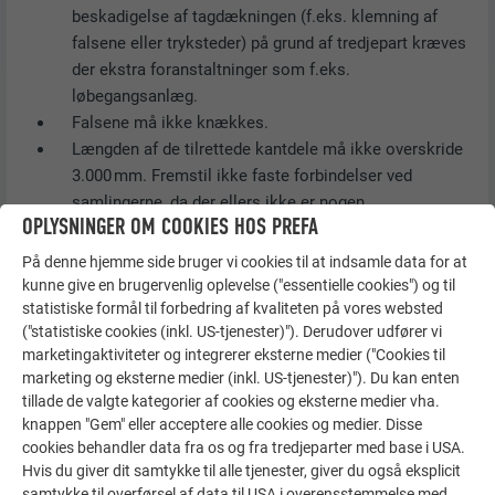
beskadigelse af tagdækningen (f.eks. klemning af
falsene eller tryksteder) på grund af tredjepart kræves
der ekstra foranstaltninger som f.eks.
løbegangsanlæg.
Falsene må ikke knækkes.
Længden af de tilrettede kantdele må ikke overskride
3.000 mm. Fremstil ikke faste forbindelser ved
samlingerne, da der ellers ikke er nogen
OPLYSNINGER OM COOKIES HOS PREFA
udvidelsesmulighed.
Til tagplader, tagplader R.16, tagspån, tagspån DS.19,
På denne hjemme side bruger vi cookies til at indsamle data for at
tagromber 29 × 29, tagromber 44 × 44 og tagpaneler
kunne give en brugervenlig oplevelse ("essentielle cookies") og til
FX.12 må der kun forarbejdes indfalsnings- og
statistiske formål til forbedring af kvaliteten på vores websted
("statistiske cookies (inkl. US-tjenester)"). Derudover udfører vi
afslutningsbånd af PREFA-suppleringsbånd (P.10). Kun
marketingaktiviteter og integrerer eksterne medier ("Cookies til
på den måde er der sikret ens farver ved
marketing og eksterne medier (inkl. US-tjenester)"). Du kan enten
langtidsbelastning.
tillade de valgte kategorier af cookies og eksterne medier vha.
Farveforskelle undgås ved ikke at blande partier på de
knappen "Gem" eller acceptere alle cookies og medier. Disse
samme flader.
cookies behandler data fra os og fra tredjeparter med base i USA.
Til PREFA-dækninger over tykkere bitumenlag eller
Hvis du giver dit samtykke til alle tjenester, giver du også eksplicit
tykkere skillelag kræves der længere rillesøm (f.eks.
samtykke til overførsel af data til USA i overensstemmelse med