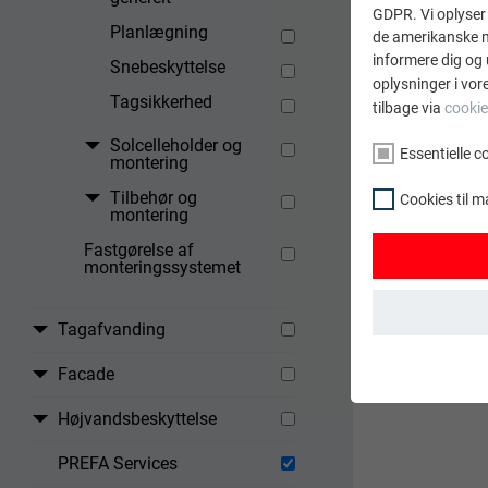
GDPR. Vi oplyser 
Planlægning
de amerikanske my
informere dig og 
Snebeskyttelse
oplysninger i vor
Tagsikkerhed
tilbage via
cookie
Solcelleholder og
Essentielle c
montering
Tilbehør og
Cookies til m
montering
Fastgørelse af
monteringssystemet
Tagafvanding
ESSENTIELLE C
Facade
Gruppen af "Ess
webstedet funge
Højvandsbeskyttelse
NAVN
PREFA Services