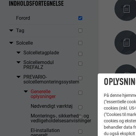
INDHOLDSFORTEGNELSE
Forord
Tag
Solcelle
Solcelletagplade
Solcellemodul
PREFALZ
PREVARIO-
OPLYSNIN
solcellemonteringssystem
Generelle
På denne hjemme s
oplysninger
("essentielle cook
Nødvendigt værktøj
cookies (inkl. US
TILBAGE
("Cookies til mark
Monterings-, sikkerheds- og
vedligeholdelsesanvisninger
cookies og ekster
behandler data fra
El-installation
du også eksplicit 
generelt