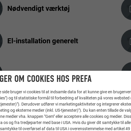
Nødvendigt værktøj
El-installation generelt
Snebeskyttelse
GER OM COOKIES HOS PREFA
ide bruger vi cookies til at indsamle data for at kunne give en brugerven
ies") og til statistiske formål til forbedring af kvaliteten på vores websted 
-tjenester)"). Derudover udfører vi marketingaktiviteter og integrerer ekst
eting og eksterne medier (inkl. US-tjenester)"). Du kan enten tillade de val
ne medier vha. knappen "Gem" eller acceptere alle cookies og medier. Dis
 os og fra tredjeparter med base i USA. Hvis du giver dit samtykke til alle 
samtykke til overførsel af data til USA i overensstemmelse med artikel 49 st