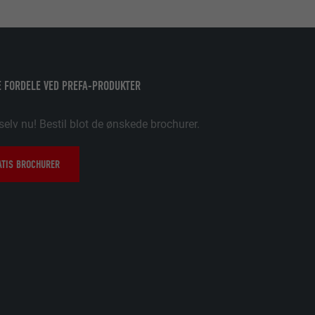
uges.
pplikationer,
 FORDELE VED PREFA-PRODUKTER
t på PHP-
selv nu! Bestil blot de ønskede brochurer.
søgende på tværs
e og sociale
ATIS BROCHURER
data om,
ungere. Den
ugeren har
dine
ukne sprog,