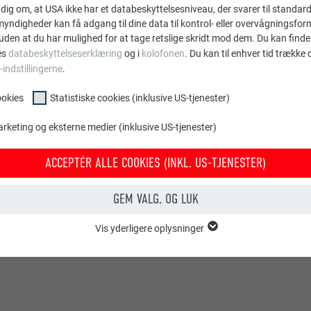
dig om, at USA ikke har et databeskyttelsesniveau, der svarer til standard
ndigheder kan få adgang til dine data til kontrol- eller overvågningsfor
uden at du har mulighed for at tage retslige skridt mod dem. Du kan finde
es
databeskyttelseserklæring
og i
kolofonen
. Du kan til enhver tid trække
-indstillingerne
.
ookies
Statistiske cookies (inklusive US-tjenester)
arketing og eksterne medier (inklusive US-tjenester)
ACCEPTÉR ALLE COOKIES (INKL. US-TJENESTER)
GEM VALG, OG LUK
Vis yderligere oplysninger
OOKIES
entielle cookies" er bruges til webstedets grundlæggende funktioner. Dette
rer korrekt.
Vis cookie-oplysninger
PHPSESSID