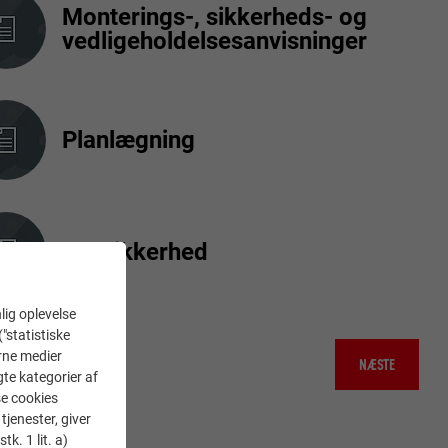
Monterings-, sikkerheds- og
vedligeholdelsesanvisninger
Planlægning
Tagsikkerhed
lig oplevelse
("statistiske
erne medier
NÆSTE
gte kategorier af
se cookies
tjenester, giver
k. 1 lit. a)