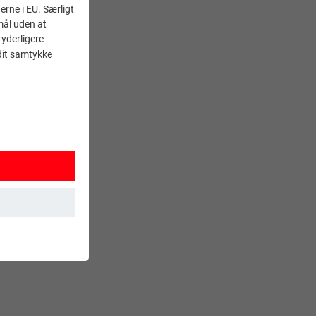
erne i EU. Særligt
mål uden at
 yderligere
 dit samtykke
 sikrer, at