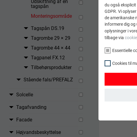
Udskiftning af en
du også eksplicit 
tagspån
GDPR. Vi oplyser 
Monteringsområde
de amerikanske my
informere dig og 
Tagspån DS.19
oplysninger i vor
tilbage via
cookie
Tagrombe 29 × 29
Tagrombe 44 × 44
Essentielle c
TILBAGE
Tagpanel FX.12
Cookies til m
Tilbehørsprodukter
Stående fals/PREFALZ
Solcelle
Tagafvanding
ESSENTIELLE C
Gruppen af "Ess
Facade
webstedet funge
Højvandsbeskyttelse
NAVN