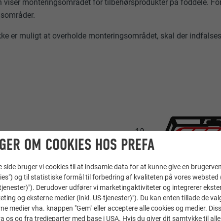
on viser monteringsområdet for tilbehørsprodukter på foddele. Fo
gsområder.
ikke er muligt at overholde monteringsområdet, skal der indfalse
GER OM COOKIES HOS PREFA
ide bruger vi cookies til at indsamle data for at kunne give en brugerven
ies") og til statistiske formål til forbedring af kvaliteten på vores websted 
-tjenester)"). Derudover udfører vi marketingaktiviteter og integrerer ekst
eting og eksterne medier (inkl. US-tjenester)"). Du kan enten tillade de val
ne medier vha. knappen "Gem" eller acceptere alle cookies og medier. Dis
 os og fra tredjeparter med base i USA. Hvis du giver dit samtykke til alle 