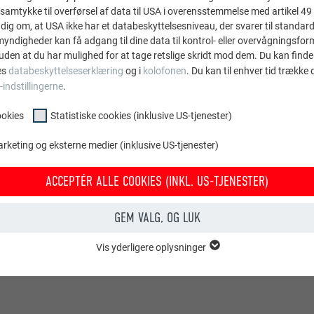
samtykke til overførsel af data til USA i overensstemmelse med artikel 49 st
dig om, at USA ikke har et databeskyttelsesniveau, der svarer til standard
ndigheder kan få adgang til dine data til kontrol- eller overvågningsfor
uden at du har mulighed for at tage retslige skridt mod dem. Du kan finde
Mål i mm
es
databeskyttelseserklæring
og i
kolofonen
. Du kan til enhver tid trække
-indstillingerne
.
ookies
Statistiske cookies (inklusive US-tjenester)
arketing og eksterne medier (inklusive US-tjenester)
ACCEPTÉR ALLE COOKIES (INKL. US-TJENESTER)
GEM VALG, OG LUK
Vis yderligere oplysninger
OOKIES
entielle cookies" er bruges til webstedets grundlæggende funktioner. Dette
rer korrekt.
Vis cookie-oplysninger
PHPSESSID