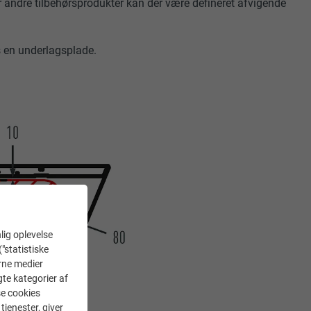
r andre tilbehørsprodukter kan der være defineret afvigende
s en underlagsplade.
lig oplevelse
("statistiske
erne medier
gte kategorier af
se cookies
tjenester, giver