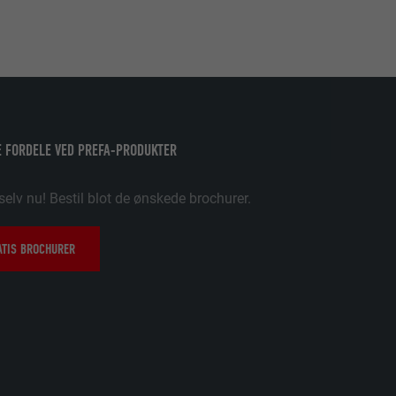
uges.
pplikationer,
t på PHP-
 FORDELE VED PREFA-PRODUKTER
søgende på tværs
selv nu! Bestil blot de ønskede brochurer.
e og sociale
data om,
ATIS BROCHURER
ungere. Den
ugeren har
dine