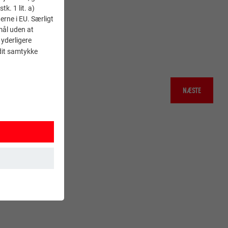
k. 1 lit. a)
erne i EU. Særligt
mål uden at
 yderligere
 dit samtykke
NÆSTE
 sikrer, at