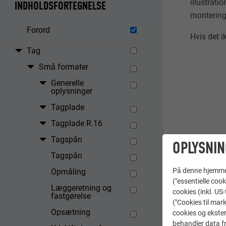
illustrati
INDHOLDSFORTEGNELSE
monterin
Forord
Hvis det 
Tag
Små formater
Generelle
oplysninger
Tagplade
Tagplade R.16
Tagspån
OPLYSNIN
Tagspån
På denne hjemme s
Opmåling
("essentielle cook
Læggeretning og
cookies (inkl. US
fastgørelse
("Cookies til mark
Opsætning
cookies og ekster
behandler data fra