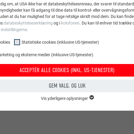
dig om, at USA ikke har et databeskyttelsesniveau, der svarer til standard
ndigheder kan få adgang til dine data til kontrol- eller overvågningsfor
uden at du har mulighed for at tage retslige skridt mod dem. Du kan finde
es
databeskyttelseserklæring
og i
kolofonen
. Du kan til enhver tid trække
-indstillingerne
.
ookies
Statistiske cookies (inklusive US-tjenester)
arketing og eksterne medier (inklusive US-tjenester)
ACCEPTÉR ALLE COOKIES (INKL. US-TJENESTER)
GEM VALG, OG LUK
Vis yderligere oplysninger
OOKIES
entielle cookies" er bruges til webstedets grundlæggende funktioner. Dette
rer korrekt.
Vis cookie-oplysninger
PHPSESSID