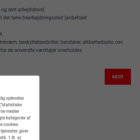
t og rent arbejdsbord.
il det tørre bearbejdningssted (anbefalet
t.
reværn, beskyttelsesbriller, handsker, sikkerhedssko osv.
for de anvendte værktøjer overholdes.
NÆSTE
lig oplevelse
("statistiske
erne medier
gte kategorier af
se cookies
tjenester, giver
k. 1 lit. a)