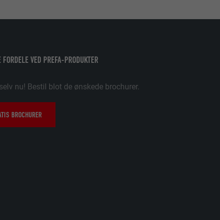
uges.
pplikationer,
 FORDELE VED PREFA-PRODUKTER
t på PHP-
selv nu! Bestil blot de ønskede brochurer.
søgende på tværs
e og sociale
ATIS BROCHURER
data om,
ungere. Den
ugeren har
dine
ukne sprog,