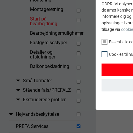
GDPR. Vi oplyser 
Montageretning
de amerikanske my
informere dig og 
Start på
oplysninger i vor
bearbejdning
tilbage via
cookie
Bearbejdningsmuligheder
Essentielle c
Fastgørelsestyper
Detaljer og
Cookies til m
afslutninger
Balkonbeklædning
Små formater
Stående fals/PREFALZ
Ekstruderede profiler
ESSENTIELLE C
Gruppen af "Ess
webstedet funge
Højvandsbeskyttelse
NAVN
PREFA Services