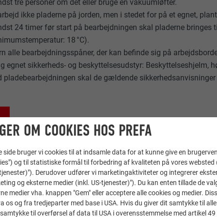
dst tre personer om det eller bruge en vakuumløfter.
rbejd ikke pladerne på jorden, men i stedet for på et egnet, plan
dst 24 timer før start på bearbejdningen skal pladerne bringes t
imumstemperatur: 18 °C).
rn alle bearbejdningsspåner, der kan befinde sig på arbejdsborde
g egnet sikkerheds- og beskyttelsesudstyr: Beskyttelseshjelm, hø
 pladebearbejdningen skal de gældende sikkerhedsanvisninger 
GER OM COOKIES HOS PREFA
ide bruger vi cookies til at indsamle data for at kunne give en brugerven
ies") og til statistiske formål til forbedring af kvaliteten på vores websted 
-tjenester)"). Derudover udfører vi marketingaktiviteter og integrerer ekst
eting og eksterne medier (inkl. US-tjenester)"). Du kan enten tillade de val
ne medier vha. knappen "Gem" eller acceptere alle cookies og medier. Dis
 os og fra tredjeparter med base i USA. Hvis du giver dit samtykke til alle 
samtykke til overførsel af data til USA i overensstemmelse med artikel 49 st