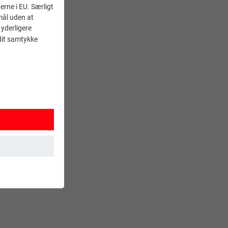
erne i EU. Særligt
mål uden at
 yderligere
 dit samtykke
 sikrer, at