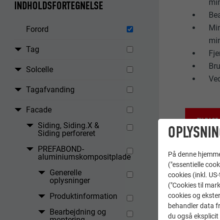
min
INDHOLDSFORTEGNELSE
Bea
Min
Forord
min
Tag
Fje
Bru
Solcelle
Ved
Tagafvanding
Facade
TILBAGE
Siding, Siding.X &
OPLYSNIN
Siding perforeret
PREFABOND-
På denne hjemme s
aluminiumskompositplade
("essentielle cook
Generelle
cookies (inkl. US
oplysninger
("Cookies til mark
cookies og ekster
Produktinformation
behandler data fra
Bearbejdning og
du også eksplicit 
montering