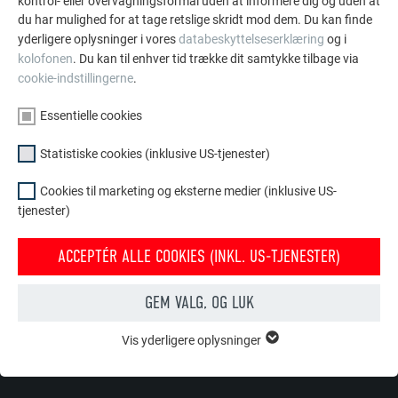
kontrol- eller overvågningsformål uden at informere dig og uden at
Bly
+
+
-
du har mulighed for at tage retslige skridt mod dem. Du kan finde
yderligere oplysninger i vores
databeskyttelseserklæring
og i
Ubeskyttet stål
–
-
-
kolofonen
. Du kan til enhver tid trække dit samtykke tilbage via
cookie-indstillingerne
.
Kobber
-
-
-
Essentielle cookies
Beton, tør
+
+
-
Statistiske cookies (inklusive US-tjenester)
Beton, ikke
-
-
-
Cookies til marketing og eksterne medier (inklusive US-
afbundet
tjenester)
ACCEPTÉR ALLE COOKIES (INKL. US-TJENESTER)
TILBAGE
NÆSTE
GEM VALG, OG LUK
Vis yderligere oplysninger
ESSENTIELLE COOKIES
Gruppen af "Essentielle cookies" er bruges til webstedets
FAMILIEFORETAGENDE | PREFA
VI HJÆLPER DIG
grundlæggende funktioner. Dette sikrer, at webstedet fungerer