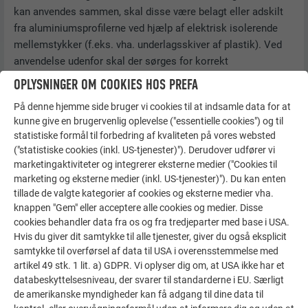
kan anvendes sammen, skal disse være belagt eller adskilt
fra aluminiumsprofilerne ved hjælp af elektrisk isolerende
mellemstykker (f.eks. vha. underlagsskiver af plastik). Ved
anvendelse udenfor skal der sørges for korrekt
materialeadskillelse.
OPLYSNINGER OM COOKIES HOS PREFA
Siding, Siding.X og Siding perforeret skal beskyttes mod
På denne hjemme side bruger vi cookies til at indsamle data for at
skadelige påvirkninger fra andre bygningsdele (f.eks. beton)
kunne give en brugervenlig oplevelse ("essentielle cookies") og til
statistiske formål til forbedring af kvaliteten på vores websted
eller fra miljøet (korrosive omgivelser, f.eks. tøsalt).
("statistiske cookies (inkl. US-tjenester)"). Derudover udfører vi
marketingaktiviteter og integrerer eksterne medier ("Cookies til
marketing og eksterne medier (inkl. US-tjenester)"). Du kan enten
Materialekombination
Landlig
By- eller
Sø eller
tillade de valgte kategorier af cookies og eksterne medier vha.
atmosfære
industriatmosfære
hav i
knappen "Gem" eller acceptere alle cookies og medier. Disse
nærheden
cookies behandler data fra os og fra tredjeparter med base i USA.
Hvis du giver dit samtykke til alle tjenester, giver du også eksplicit
samtykke til overførsel af data til USA i overensstemmelse med
Zink
+
+
+
artikel 49 stk. 1 lit. a) GDPR. Vi oplyser dig om, at USA ikke har et
databeskyttelsesniveau, der svarer til standarderne i EU. Særligt
Rustfrit stål
+
+
+
de amerikanske myndigheder kan få adgang til dine data til