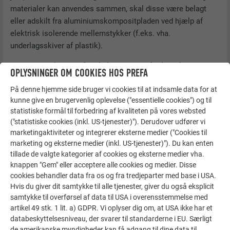
materialer kan anvendes sammen, skal disse være belagt
eller adskilt fra aluminiumskompositpladen ved hjælp af
elektrisk isolerende mellemstykker (f.eks. vha.
underlagsskiver af plastik).
Ved anvendelse udenfor skal der sørges for korrekt
OPLYSNINGER OM COOKIES HOS PREFA
materialeadskillelse.
På denne hjemme side bruger vi cookies til at indsamle data for at
PREFABOND skal beskyttes mod skadelige påvirkninger fra
kunne give en brugervenlig oplevelse ("essentielle cookies") og til
andre bygningsdele (f.eks. beton) eller fra miljøet (korrosive
statistiske formål til forbedring af kvaliteten på vores websted
("statistiske cookies (inkl. US-tjenester)"). Derudover udfører vi
omgivelser, f.eks. tøsalt).
marketingaktiviteter og integrerer eksterne medier ("Cookies til
marketing og eksterne medier (inkl. US-tjenester)"). Du kan enten
tillade de valgte kategorier af cookies og eksterne medier vha.
Materialekombination
Landlig
By- eller
Sø eller
knappen "Gem" eller acceptere alle cookies og medier. Disse
atmosfære
industriatmosfære
hav i
cookies behandler data fra os og fra tredjeparter med base i USA.
nærheden
Hvis du giver dit samtykke til alle tjenester, giver du også eksplicit
samtykke til overførsel af data til USA i overensstemmelse med
Zink
+
+
+
artikel 49 stk. 1 lit. a) GDPR. Vi oplyser dig om, at USA ikke har et
databeskyttelsesniveau, der svarer til standarderne i EU. Særligt
de amerikanske myndigheder kan få adgang til dine data til