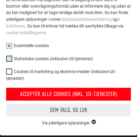
Rustfrit stål
+
+
+
kontrol- eller overvågningsformål uden at informere dig og uden at
du har mulighed for at tage retslige skridt mod dem. Du kan finde
Bly
+
+
-
yderligere oplysninger i vores
databeskyttelseserklæring
og i
kolofonen
. Du kan til enhver tid trække dit samtykke tilbage via
Ubeskyttet stål
–
-
-
cookie-indstillingerne
.
Kobber
-
-
-
Essentielle cookies
Statistiske cookies (inklusive US-tjenester)
Beton, tør
+
+
-
Cookies til marketing og eksterne medier (inklusive US-
Beton, ikke
-
-
-
tjenester)
afbundet
ACCEPTÉR ALLE COOKIES (INKL. US-TJENESTER)
TILBAGE
NÆSTE
GEM VALG, OG LUK
Vis yderligere oplysninger
ESSENTIELLE COOKIES
Gruppen af "Essentielle cookies" er bruges til webstedets