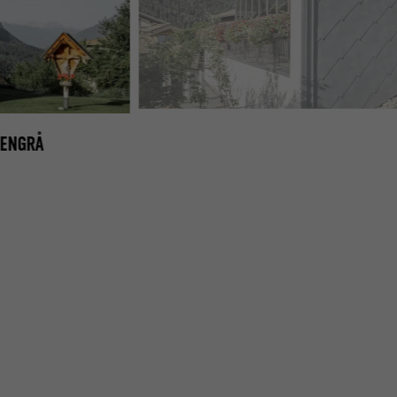
PREFA VÆG- OG TAGROMBE 44 × 44 I STENGRÅ
TENGRÅ