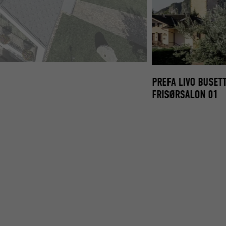
E RUDEFORMET_VÆGPLADE 44 STENGRÅ
PREFA LIVO BUSE
FRISØRSALON 01