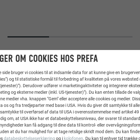
GER OM COOKIES HOS PREFA
ide bruger vi cookies til at indsamle data for at kunne give en brugerven
ies") og til statistiske formål til forbedring af kvaliteten på vores websted 
-tjenester)"). Derudover udfører vi marketingaktiviteter og integrerer ekst
eting og eksterne medier (inkl. US-tjenester)"). Du kan enten tillade de val
ne medier vha. knappen "Gem" eller acceptere alle cookies og medier. Dis
 os og fra tredjeparter med base i USA. Hvis du giver dit samtykke til alle 
samtykke til overførsel af data til USA i overensstemmelse med artikel 49 st
Tagrombe 44 × 44
,
Vægrombe 44 × 44
dig om, at USA ikke har et databeskyttelsesniveau, der svarer til standard
ndigheder kan få adgang til dine data til kontrol- eller overvågningsfor
43 P.10 stengrå
uden at du har mulighed for at tage retslige skridt mod dem. Du kan finde
es
databeskyttelseserklæring
og i
kolofonen
. Du kan til enhver tid trække