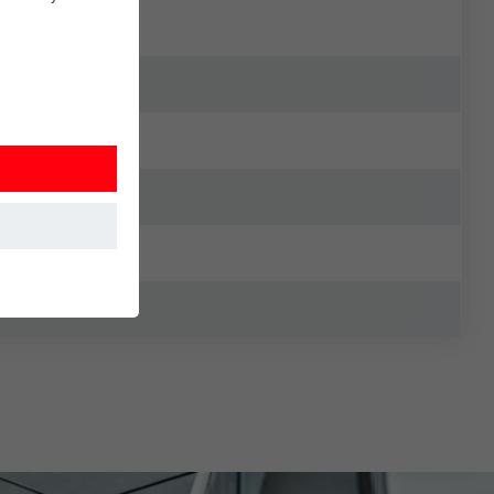
 sikrer, at
uges.