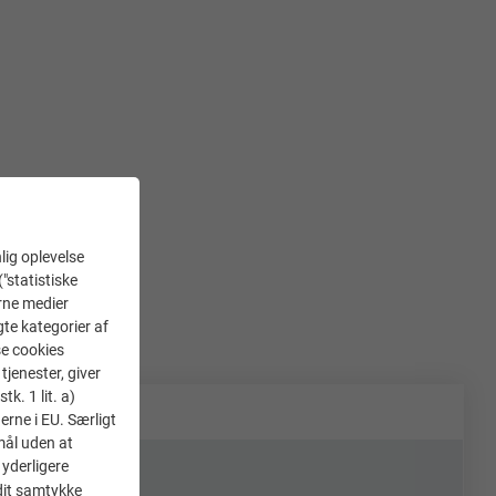
lig oplevelse
("statistiske
erne medier
gte kategorier af
se cookies
tjenester, giver
k. 1 lit. a)
erne i EU. Særligt
mål uden at
 yderligere
 dit samtykke