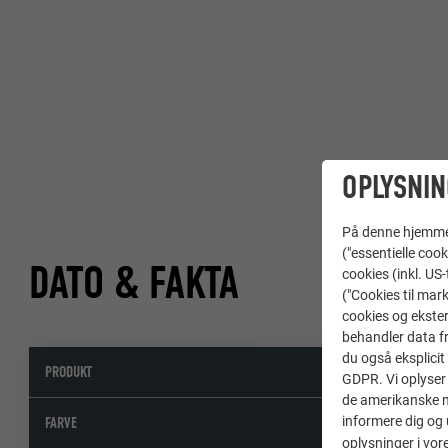
OPLYSNIN
På denne hjemme s
("essentielle cook
DATO & FAKTA
cookies (inkl. US
("Cookies til mark
cookies og ekster
behandler data fra
du også eksplicit 
PRODUKT
GDPR. Vi oplyser 
de amerikanske my
informere dig og 
FARVE
oplysninger i vor