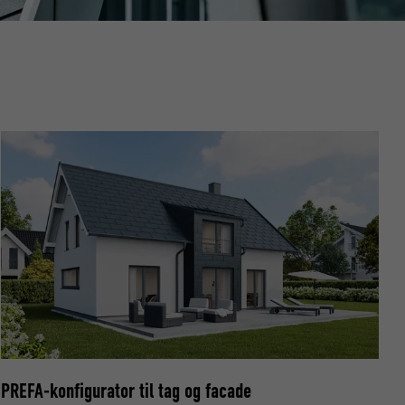
data om,
Følg os"-
ndstillinger
PREFA-konfigurator til tag og facade