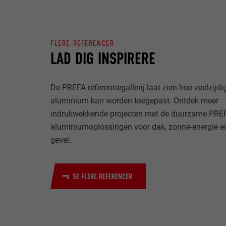
NAVN
FORMÅL
COOKIES TIL MA
UDBYDER
FLERE REFERENCER
"Cookies til ma
LAD DIG INSPIRERE
(tredjepartsudb
FORLØB
af websteder. H
NAVN
medieplatforme
FORMÅL
De PREFA referentiegallerij laat zien hoe veelzijdi
UDBYDER
aluminium kan worden toegepast. Ontdek meer
NAVN
indrukwekkende projecten met de duurzame PRE
FORLØB
UDBYDER
aluminiumoplossingen voor dak, zonne-energie e
NAVN
gevel.
FORLØB
UDBYDER
FORMÅL
FORLØB
SE FLERE REFERENCER
FORMÅL
FORMÅL