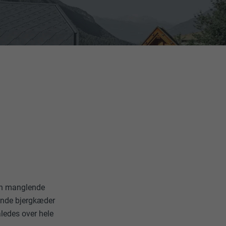
Den manglende
gende bjergkæder
ledes over hele