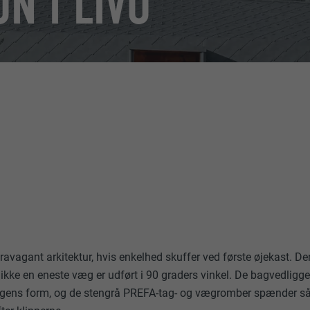
N I LIVO
avagant arkitektur, hvis enkelhed skuffer ved første øjekast. 
, ikke en eneste væg er udført i 90 graders vinkel. De bagvedlig
ingens form, og de stengrå PREFA-tag- og vægromber spænder så