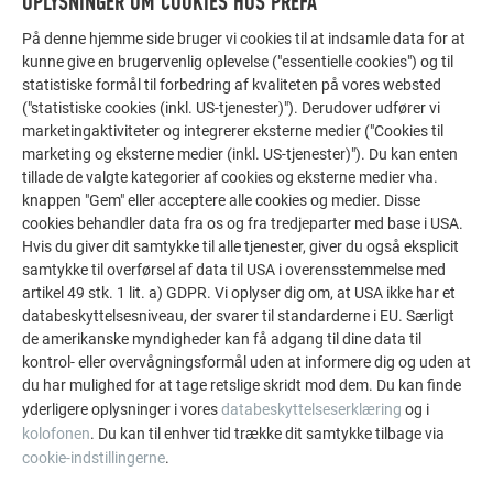
OPLYSNINGER OM COOKIES HOS PREFA
På denne hjemme side bruger vi cookies til at indsamle data for at
kunne give en brugervenlig oplevelse ("essentielle cookies") og til
FLERE REFERENCER
LAD DIG INSPIRERE
statistiske formål til forbedring af kvaliteten på vores websted
("statistiske cookies (inkl. US-tjenester)"). Derudover udfører vi
marketingaktiviteter og integrerer eksterne medier ("Cookies til
De PREFA referentiegallerij laat zien hoe veelzijdig
marketing og eksterne medier (inkl. US-tjenester)"). Du kan enten
aluminium kan worden toegepast. Ontdek meer
tillade de valgte kategorier af cookies og eksterne medier vha.
indrukwekkende projecten met de duurzame PREFA
knappen "Gem" eller acceptere alle cookies og medier. Disse
aluminiumoplossingen voor dak, zonne-energie en
cookies behandler data fra os og fra tredjeparter med base i USA.
gevel.
Hvis du giver dit samtykke til alle tjenester, giver du også eksplicit
samtykke til overførsel af data til USA i overensstemmelse med
artikel 49 stk. 1 lit. a) GDPR. Vi oplyser dig om, at USA ikke har et
databeskyttelsesniveau, der svarer til standarderne i EU. Særligt
SE FLERE REFERENCER
de amerikanske myndigheder kan få adgang til dine data til
kontrol- eller overvågningsformål uden at informere dig og uden at
du har mulighed for at tage retslige skridt mod dem. Du kan finde
yderligere oplysninger i vores
databeskyttelseserklæring
og i
kolofonen
. Du kan til enhver tid trække dit samtykke tilbage via
cookie-indstillingerne
.