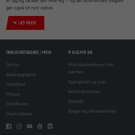
af tag og facade den rene leg – og det kosmetiske indgreb
NAVN
bscookie
gør også sit rent optisk.
UDBYDER
LinkedIn
LÆS VIDERE
FORLØB
2 år
Bruges af den sociale netværkstjeneste
FORMÅL
LinkedIn til at spore brugen af indlejrede
FAMILIEFORETAGENDE | PREFA
VI HJÆLPER DIG
tjenester.
Om os
Find håndværkere i din
nærhed
Bæredygtighed
NAVN
UserMatchHistory
Spørgsmål og svar
Jobtilbud
UDBYDER
LinkedIn
Bestil brochurer
Presse
Kontakt
FORLØB
29 dage
Certifikater
Klager og reklamationer
Overholdelse
Bruges til at spore besøgende på tværs af
flere websteder for at præsentere relevante
FORMÅL
annoncer baseret på den besøgendes