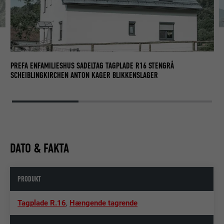
PR
SC
PREFA ENFAMILIESHUS SADELTAG TAGPLADE R16 STENGRÅ
SCHEIBLINGKIRCHEN ANTON KAGER BLIKKENSLAGER
DATO & FAKTA
PRODUKT
Tagplade R.16
,
Hængende tagrende