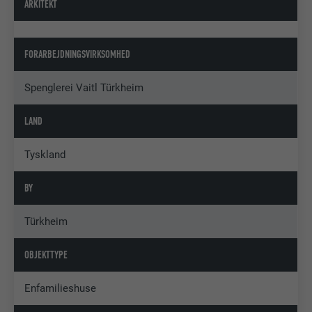
ARKITEKT
FORARBEJDNINGSVIRKSOMHED
Spenglerei Vaitl Türkheim
LAND
Tyskland
BY
Türkheim
OBJEKTTYPE
Enfamilieshuse