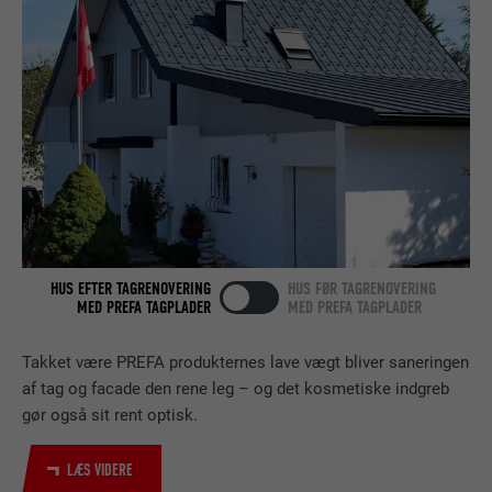
FORLØB
2 år
Bruges af den sociale netværkstjeneste
FORMÅL
LinkedIn til at spore brugen af indlejrede
tjenester.
NAVN
bscookie
UDBYDER
LinkedIn
HUS EFTER TAGRENOVERING
HUS FØR TAGRENOVERING
FORLØB
2 år
MED PREFA TAGPLADER
MED PREFA TAGPLADER
Bruges af den sociale netværkstjeneste
Takket være PREFA produkternes lave vægt bliver saneringen
FORMÅL
LinkedIn til at spore brugen af indlejrede
af tag og facade den rene leg – og det kosmetiske indgreb
tjenester.
gør også sit rent optisk.
LÆS VIDERE
NAVN
UserMatchHistory