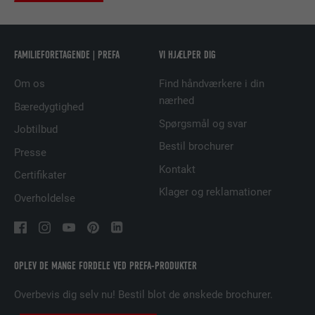
UDBYDER
LinkedIn
FORLØB
29 dage
FAMILIEFORETAGENDE | PREFA
VI HJÆLPER DIG
Bruges til at spore besøgende på tværs af
Om os
Find håndværkere i din
flere websteder for at præsentere relevante
nærhed
FORMÅL
Bæredygtighed
annoncer baseret på den besøgendes
Spørgsmål og svar
præferencer.
Jobtilbud
Bestil brochurer
Presse
Kontakt
Certifikater
NAVN
lidc
Klager og reklamationer
Overholdelse
UDBYDER
LinkedIn
FORLØB
1 dag
OPLEV DE MANGE FORDELE VED PREFA-PRODUKTER
Bruges af den sociale netværkstjeneste
FORMÅL
LinkedIn til at spore brugen af indlejrede
Overbevis dig selv nu! Bestil blot de ønskede brochurer.
tjenester.