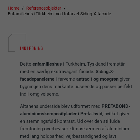
Home
Referenceobjekter
Enfamiliehus i Türkheim med tofarvet Siding.X-facade
INDLEDNING
Dette
enfamilieshus
i Türkheim, Tyskland fremstår
med en særlig ekstravagant facade.
Siding.X-
facadepanelerne
i farverne
antracit og mosgrøn
giver
bygningen dens markante udseende og passer perfekt
ind i omgivelserne.
Altanens underside blev udformet med
PREFABOND-
aluminiumskompositplader i Prefa-hvid
, hvilket giver
en stemningsfuld kontrast. Ud over den stilfulde
fremtoning overbeviser klimaskærmen af aluminium
med lang holdbarhed, vejrbestandighed og lavt