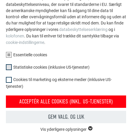
databeskyttelsesniveau, der svarer til standarderne i EU. Særligt
De PREFA referentiegallerij laat zien hoe veelzijdig
de amerikanske myndigheder kan få adgang til dine data til
aluminium kan worden toegepast. Ontdek meer
kontrol- eller overvågningsformål uden at informere dig og uden at
du har mulighed for at tage retslige skridt mod dem. Du kan finde
indrukwekkende projecten met de duurzame PREFA
yderligere oplysninger i vores
databeskyttelseserklæring
og i
aluminiumoplossingen voor dak, zonne-energie en
kolofonen
. Du kan til enhver tid trække dit samtykke tilbage via
gevel.
cookie-indstillingerne
.
Essentielle cookies
SE FLERE REFERENCER
Statistiske cookies (inklusive US-tjenester)
Cookies til marketing og eksterne medier (inklusive US-
tjenester)
ACCEPTÉR ALLE COOKIES (INKL. US-TJENESTER)
GEM VALG, OG LUK
Vis yderligere oplysninger
ESSENTIELLE COOKIES