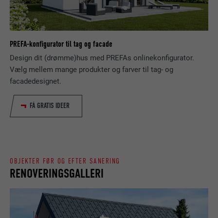
besøgende bruger webstedet.
FORLØB
Session
Gemmer det sprog, som brugeren har
FORMÅL
NAVN
_gaexp
PREFA-konfigurator til tag og facade
valgt, på et websted.
Design dit (drømme)hus med PREFAs onlinekonfigurator.
UDBYDER
Google Optimize
Vælg mellem mange produkter og farver til tag- og
NAVN
lang
facadedesignet.
FORLØB
90 dage
UDBYDER
LinkedIn
FÅ GRATIS IDEER
Bruges som en test, for at kontrollere, om
FORMÅL
browseren tillader indstillinger af cookies.
FORLØB
Session
Indeholder ingen identifikatorer.
Indstilles af LinkedIn, når et websted
FORMÅL
indeholder et indlejret "Følg os"-vindue.
OBJEKTER FØR OG EFTER SANERING
RENOVERINGSGALLERI
NAVN
bcookie
UDBYDER
LinkedIn