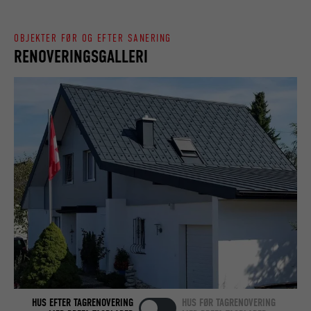
NAVN
lang
FORLØB
90 dage
OBJEKTER FØR OG EFTER SANERING
UDBYDER
LinkedIn
RENOVERINGSGALLERI
Bruges som en test, for at kontrollere, om
FORMÅL
browseren tillader indstillinger af cookies.
FORLØB
Session
Indeholder ingen identifikatorer.
Indstilles af LinkedIn, når et websted
FORMÅL
indeholder et indlejret "Følg os"-vindue.
NAVN
bcookie
UDBYDER
LinkedIn
FORLØB
2 år
Bruges af den sociale netværkstjeneste
FORMÅL
LinkedIn til at spore brugen af indlejrede
tjenester.
HUS EFTER TAGRENOVERING
HUS FØR TAGRENOVERING