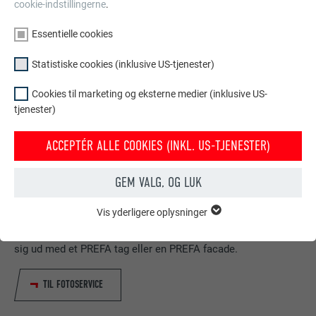
cookie-indstillingerne
.
Essentielle cookies
Statistiske cookies (inklusive US-tjenester)
Cookies til marketing og eksterne medier (inklusive US-
tjenester)
ACCEPTÉR ALLE COOKIES (INKL. US-TJENESTER)
GEM VALG, OG LUK
Dit hus i Prefa look
Vis yderligere oplysninger
ESSENTIELLE COOKIES
Vha. en fotomontage viser vi dig, hvor smukt dit hus tager
Gruppen af "Essentielle cookies" er bruges til webstedets
grundlæggende funktioner. Dette sikrer, at webstedet fungerer
sig ud med et PREFA tag eller en PREFA facade.
korrekt.
TIL FOTOSERVICE
Vis cookie-oplysninger
NAVN
PHPSESSID