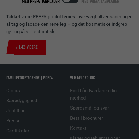
MED PREFA TAGPLADER
MED PREFA TAGPLADER
NAVN
bscookie
Takket være PREFA produkternes lave vægt bliver saneringen
af tag og facade den rene leg – og det kosmetiske indgreb
UDBYDER
LinkedIn
gør også sit rent optisk.
FORLØB
2 år
LÆS VIDERE
Bruges af den sociale netværkstjeneste
FORMÅL
LinkedIn til at spore brugen af indlejrede
tjenester.
FAMILIEFORETAGENDE | PREFA
VI HJÆLPER DIG
Om os
Find håndværkere i din
NAVN
UserMatchHistory
nærhed
Bæredygtighed
UDBYDER
LinkedIn
Spørgsmål og svar
Jobtilbud
Bestil brochurer
FORLØB
29 dage
Presse
Kontakt
Certifikater
Bruges til at spore besøgende på tværs af
Klager og reklamationer