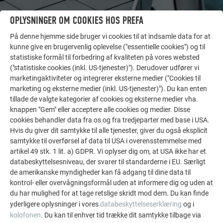
OPLYSNINGER OM COOKIES HOS PREFA
På denne hjemme side bruger vi cookies til at indsamle data for at
kunne give en brugervenlig oplevelse ("essentielle cookies") og til
statistiske formål til forbedring af kvaliteten på vores websted
FLERE REFERENCER
("statistiske cookies (inkl. US-tjenester)"). Derudover udfører vi
LAD DIG INSPIRERE
marketingaktiviteter og integrerer eksterne medier ("Cookies til
marketing og eksterne medier (inkl. US-tjenester)"). Du kan enten
tillade de valgte kategorier af cookies og eksterne medier vha.
De PREFA referentiegallerij laat zien hoe veelzijdig
knappen "Gem" eller acceptere alle cookies og medier. Disse
aluminium kan worden toegepast. Ontdek meer
cookies behandler data fra os og fra tredjeparter med base i USA.
indrukwekkende projecten met de duurzame PREFA
Hvis du giver dit samtykke til alle tjenester, giver du også eksplicit
aluminiumoplossingen voor dak, zonne-energie en
samtykke til overførsel af data til USA i overensstemmelse med
gevel.
artikel 49 stk. 1 lit. a) GDPR. Vi oplyser dig om, at USA ikke har et
databeskyttelsesniveau, der svarer til standarderne i EU. Særligt
de amerikanske myndigheder kan få adgang til dine data til
SE FLERE REFERENCER
kontrol- eller overvågningsformål uden at informere dig og uden at
du har mulighed for at tage retslige skridt mod dem. Du kan finde
yderligere oplysninger i vores
databeskyttelseserklæring
og i
kolofonen
. Du kan til enhver tid trække dit samtykke tilbage via