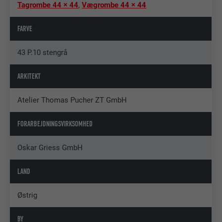
Tagrombe 44 × 44
,
Vægrombe 44 × 44
FARVE
43 P.10 stengrå
ARKITEKT
Atelier Thomas Pucher ZT GmbH
FORARBEJDNINGSVIRKSOMHED
Oskar Griess GmbH
LAND
Østrig
BY