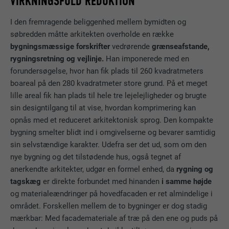
VIRKNINGSFULD REDUKTION
I den fremragende beliggenhed mellem bymidten og
søbredden måtte arkitekten overholde en række
bygningsmæssige forskrifter
vedrørende
grænseafstande,
rygningsretning og vejlinje.
Han imponerede med en
forundersøgelse, hvor han fik plads til 260 kvadratmeters
boareal på den 280 kvadratmeter store grund. På et meget
lille areal fik han plads til hele tre lejelejligheder og brugte
sin designtilgang til at vise, hvordan komprimering kan
opnås med et reduceret arkitektonisk sprog. Den kompakte
bygning smelter blidt ind i omgivelserne og bevarer samtidig
sin selvstændige karakter. Udefra ser det ud, som om den
nye bygning og det tilstødende hus, også tegnet af
anerkendte arkitekter, udgør en formel enhed, da
rygning og
tagskæg
er direkte forbundet med hinanden
i samme højde
og materialeændringer på hovedfacaden er ret almindelige i
området. Forskellen mellem de to bygninger er dog stadig
mærkbar: Med facademateriale af træ på den ene og puds på