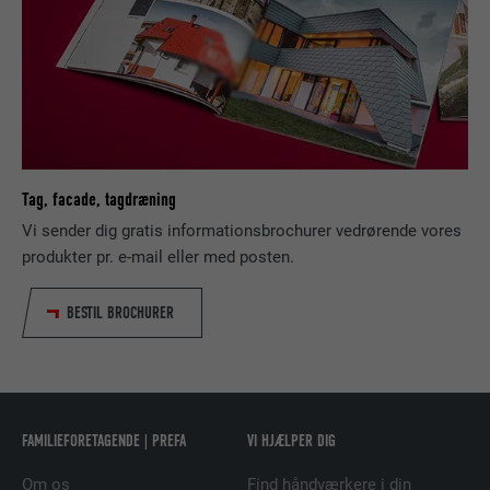
Bruges af den sociale netværkstjeneste
FORMÅL
LinkedIn til at spore brugen af indlejrede
tjenester.
NAVN
bscookie
UDBYDER
LinkedIn
Tag, facade, tagdræning
Vi sender dig gratis informationsbrochurer vedrørende vores
FORLØB
2 år
produkter pr. e-mail eller med posten.
Bruges af den sociale netværkstjeneste
FORMÅL
LinkedIn til at spore brugen af indlejrede
BESTIL BROCHURER
tjenester.
NAVN
UserMatchHistory
FAMILIEFORETAGENDE | PREFA
VI HJÆLPER DIG
UDBYDER
LinkedIn
Om os
Find håndværkere i din