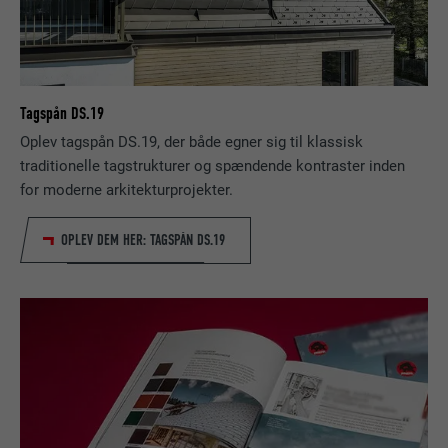
Gemmer det sprog, som brugeren har
FORMÅL
NAVN
_gaexp
valgt, på et websted.
UDBYDER
Google Optimize
NAVN
lang
FORLØB
90 dage
Tagspån DS.19
Oplev tagspån DS.19, der både egner sig til klassisk
UDBYDER
LinkedIn
Bruges som en test, for at kontrollere, om
traditionelle tagstrukturer og spændende kontraster inden
FORMÅL
browseren tillader indstillinger af cookies.
FORLØB
Session
for moderne arkitekturprojekter.
Indeholder ingen identifikatorer.
Indstilles af LinkedIn, når et websted
OPLEV DEM HER: TAGSPÅN DS.19
FORMÅL
indeholder et indlejret "Følg os"-vindue.
NAVN
bcookie
UDBYDER
LinkedIn
FORLØB
2 år