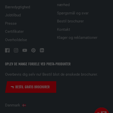
FORLØB
29 dage
nærhed
Bæredygtighed
Spørgsmål og svar
Bruges til at spore besøgende på tværs af
Jobtilbud
flere websteder for at præsentere relevante
Bestil brochurer
FORMÅL
Presse
annoncer baseret på den besøgendes
Kontakt
præferencer.
Certifikater
Klager og reklamationer
Overholdelse
NAVN
lidc
UDBYDER
LinkedIn
OPLEV DE MANGE FORDELE VED PREFA-PRODUKTER
FORLØB
1 dag
Overbevis dig selv nu! Bestil blot de ønskede brochurer.
Bruges af den sociale netværkstjeneste
BESTIL GRATIS BROCHURER
FORMÅL
LinkedIn til at spore brugen af indlejrede
tjenester.
Danmark
NAVN
lissc