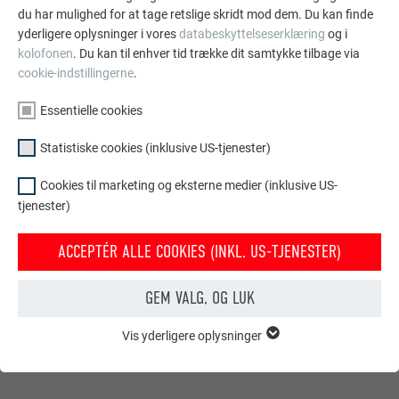
du har mulighed for at tage retslige skridt mod dem. Du kan finde
yderligere oplysninger i vores
databeskyttelseserklæring
og i
Materiale:
kolofonen
. Du kan til enhver tid trække dit samtykke tilbage via
cookie-indstillingerne
.
Tagspån DS.19
,
Prefalz
P.10 sort
Essentielle cookies
Statistiske cookies (inklusive US-tjenester)
Cookies til marketing og eksterne medier (inklusive US-
tjenester)
ACCEPTÉR ALLE COOKIES (INKL. US-TJENESTER)
GEM VALG, OG LUK
Vis yderligere oplysninger
ESSENTIELLE COOKIES
Gruppen af "Essentielle cookies" er bruges til webstedets
grundlæggende funktioner. Dette sikrer, at webstedet fungerer
korrekt.