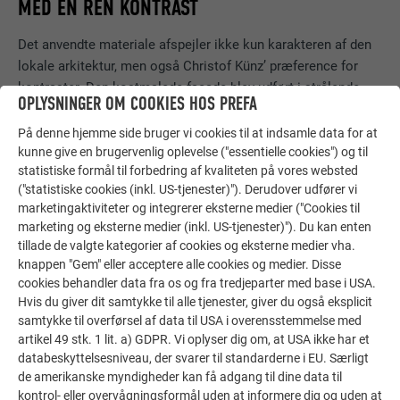
MED EN REN KONTRAST
Det anvendte materiale afspejler ikke kun karakteren af den
lokale arkitektur, men også Christof Künz’ præference for
kontraster. Den kostmalede facade blev udført i strålende
OPLYSNINGER OM COOKIES HOS PREFA
hvid, mens altaner, vinduer, døre, tage og
regnvandsnedløbsrør blev udført i
sort PREFA-aluminium
- en
På denne hjemme side bruger vi cookies til at indsamle data for at
ren kontrast, der kun kunne virkeliggøres gennem ekstrem
kunne give en brugervenlig oplevelse ("essentielle cookies") og til
statistiske formål til forbedring af kvaliteten på vores websted
præcision i planlægnings- og designfasen. Til det
stejle tag
("statistiske cookies (inkl. US-tjenester)"). Derudover udfører vi
fandt Künz med den fine
tagspån DS.19
det rette middel til at
marketingaktiviteter og integrerer eksterne medier ("Cookies til
fremhæve dets overflade og samtidig skabe et udseende,
marketing og eksterne medier (inkl. US-tjenester)"). Du kan enten
som lignede tagene i området. Mathias Küng, chef for Küng
tillade de valgte kategorier af cookies og eksterne medier vha.
tag- og blikkenslagerfirma, husker de krævende detaljer i
knappen "Gem" eller acceptere alle cookies og medier. Disse
tagarbejdet: For eksempel monterede hans team tagvinduer,
cookies behandler data fra os og fra tredjeparter med base i USA.
der var sat dybere ned i tagbeklædningen end normalt og
Hvis du giver dit samtykke til alle tjenester, giver du også eksplicit
samtykke til overførsel af data til USA i overensstemmelse med
derfor ikke forstyrrede den homogene tagflade, og arbejdede
artikel 49 stk. 1 lit. a) GDPR. Vi oplyser dig om, at USA ikke har et
sammen med arkitekten om at udvikle et skjult udløb i
databeskyttelsesniveau, der svarer til standarderne i EU. Særligt
facaden til den
integrerede tagrende
, hvilket eliminerede
de amerikanske myndigheder kan få adgang til dine data til
behovet for et indvendigt regnvandsnedløb.
kontrol- eller overvågningsformål uden at informere dig og uden at