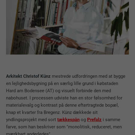
Arkitekt Christof Künz
mestrede udfordringen med at bygge
en lejlighedsbygning på en særlig lille grund i købstaden
Hard am Bodensee (AT) og visuelt forbinde den med
nabohuset. I processen udviste han en stor følsomhed for
materialevalg og kontrast på denne eftertragtede bopæl,
knap et kvarter fra Bregenz. Künz dækkede sit
yndlingsprojekt med sort
tækkespån
og
Prefalz
i samme
farve, som han beskriver som "monolitisk, reduceret, men
mærkbart anderledes".