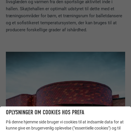
livsglæden og varmen fra den sportslige aktivitet inde i
hallen. Skøjtehallen er optimalt udstyret til dette med et
træningsområder for børn, et træningsrum for balletdansere
og et sofistikeret temperatursystem, der kan bruges til at
producere forskellige grader af ishårdhed.
OPLYSNINGER OM COOKIES HOS PREFA
På denne hjemme side bruger vi cookies til at indsamle data for at
kunne give en brugervenlig oplevelse ("essentielle cookies") og til