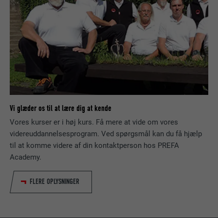
FORLØB
2 år
Bruges af den sociale netværkstjeneste
FORMÅL
LinkedIn til at spore brugen af indlejrede
tjenester.
NAVN
UserMatchHistory
Vi glæder os til at lære dig at kende
UDBYDER
LinkedIn
Vores kurser er i høj kurs. Få mere at vide om vores
videreuddannelsesprogram. Ved spørgsmål kan du få hjælp
FORLØB
29 dage
til at komme videre af din kontaktperson hos PREFA
Academy.
Bruges til at spore besøgende på tværs af
flere websteder for at præsentere relevante
FORMÅL
annoncer baseret på den besøgendes
FLERE OPLYSNINGER
præferencer.