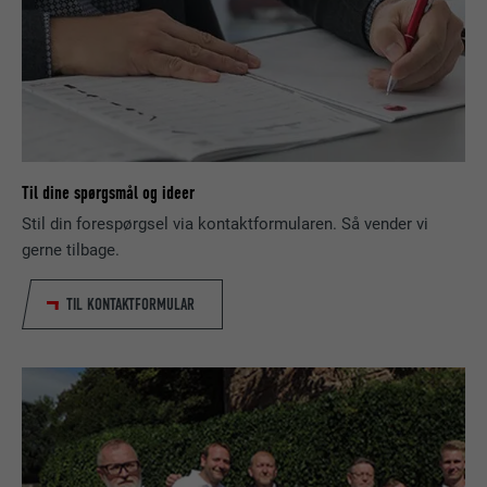
FORLØB
Session
Indeholder ingen identifikatorer.
Indstilles af LinkedIn, når et websted
FORMÅL
indeholder et indlejret "Følg os"-vindue.
NAVN
bcookie
Til dine spørgsmål og ideer
UDBYDER
LinkedIn
Stil din forespørgsel via kontaktformularen. Så vender vi
gerne tilbage.
FORLØB
2 år
Bruges af den sociale netværkstjeneste
TIL KONTAKTFORMULAR
FORMÅL
LinkedIn til at spore brugen af indlejrede
tjenester.
NAVN
bscookie
UDBYDER
LinkedIn