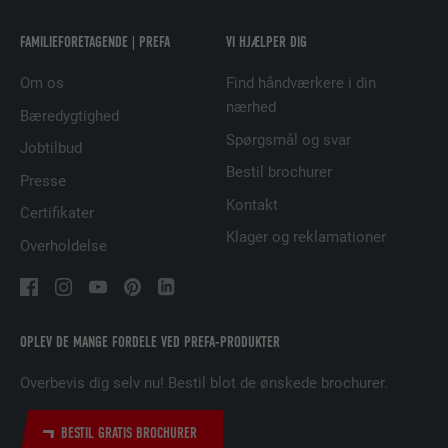
NAVN
lidc
FAMILIEFORETAGENDE | PREFA
VI HJÆLPER DIG
UDBYDER
LinkedIn
Om os
Find håndværkere i din
FORLØB
1 dag
nærhed
Bæredygtighed
Spørgsmål og svar
Bruges af den sociale netværkstjeneste
Jobtilbud
FORMÅL
LinkedIn til at spore brugen af indlejrede
Bestil brochurer
Presse
tjenester.
Kontakt
Certifikater
Klager og reklamationer
Overholdelse
NAVN
lissc
UDBYDER
LinkedIn
OPLEV DE MANGE FORDELE VED PREFA-PRODUKTER
FORLØB
1 år
Overbevis dig selv nu! Bestil blot de ønskede brochurer.
Bruges til at sikre, at den korrekte
FORMÅL
SameSite-attribut forefindes for alle
BESTIL GRATIS BROCHURER
cookies i denne browser