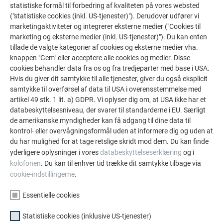
statistiske formål til forbedring af kvaliteten på vores websted
("statistiske cookies (inkl. US-tjenester)"). Derudover udfører vi
marketingaktiviteter og integrerer eksterne medier ("Cookies til
marketing og eksterne medier (inkl. US-tjenester)"). Du kan enten
tillade de valgte kategorier af cookies og eksterne medier vha.
MAN HOLDER ALDRIG OP MED AT LÆRE
knappen "Gem" eller acceptere alle cookies og medier. Disse
cookies behandler data fra os og fra tredjeparter med base i USA.
Teamet omkring Magnus Rahkola fra Hala Byggplåtslageri
Hvis du giver dit samtykke til alle tjenester, giver du også eksplicit
AB formåede med succes at realisere det ambitiøse
samtykke til overførsel af data til USA i overensstemmelse med
arkitektoniske projekt i Gällivare med en velkoordineret
artikel 49 stk. 1 lit. a) GDPR. Vi oplyser dig om, at USA ikke har et
montering og omfattende planlægning. På grund af den
databeskyttelsesniveau, der svarer til standarderne i EU. Særligt
de amerikanske myndigheder kan få adgang til dine data til
isende kulde er byggesæsonen særdeles kort, og spånerne
kontrol- eller overvågningsformål uden at informere dig og uden at
kunne næsten ikke skelnes fra hinanden i polarnattens
du har mulighed for at tage retslige skridt mod dem. Du kan finde
blålige lys, hvorfor de blev nummererede. Teamet af
yderligere oplysninger i vores
databeskyttelseserklæring
og i
håndværkere planlagde det tilfældigt udseende mønster –
kolofonen
. Du kan til enhver tid trække dit samtykke tilbage via
arkitekterne havde kun givet dem oplysninger om, hvor
cookie-indstillingerne
.
mange procent af de respektive farver, der skulle bruges.
Rahkola understreger også, at han lærte meget fra
Essentielle cookies
byggepladsen til fremtidige arbejdsmetoder.
Statistiske cookies (inklusive US-tjenester)