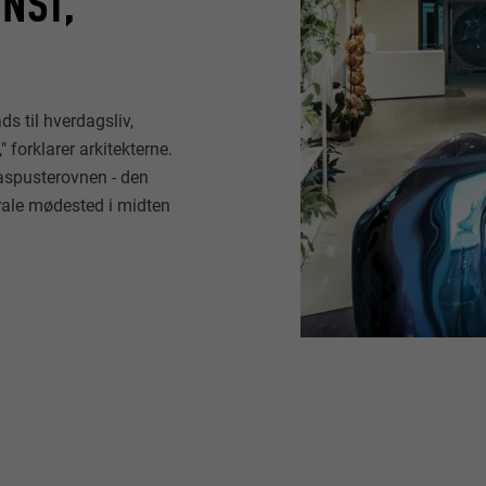
NST,
ds til hverdagsliv,
 forklarer arkitekterne.
laspusterovnen - den
rale mødested i midten