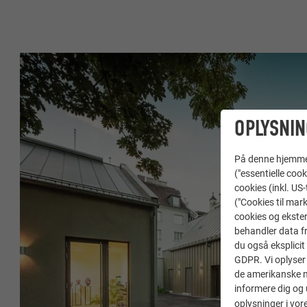
OPLYSNIN
På denne hjemme s
("essentielle cook
cookies (inkl. US
("Cookies til mark
cookies og ekster
behandler data fra
du også eksplicit 
GDPR. Vi oplyser 
de amerikanske my
informere dig og 
oplysninger i vor