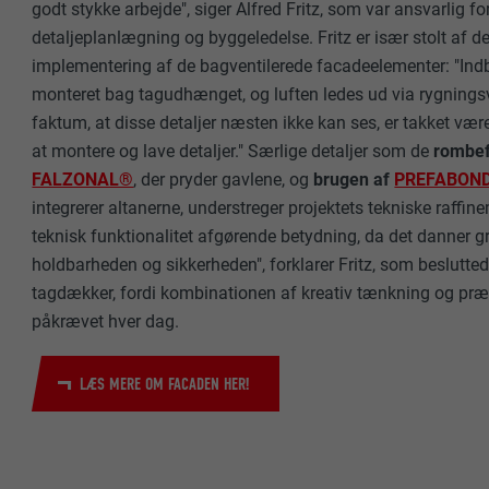
godt stykke arbejde", siger Alfred Fritz, som var ansvarlig fo
NAVN
detaljeplanlægning og byggeledelse. Fritz er især stolt af 
FORMÅL
implementering af de bagventilerede facadeelementer: "Ind
COOKIES TIL MA
UDBYDER
monteret bag tagudhænget, og luften ledes ud via rygningsv
"Cookies til ma
faktum, at disse detaljer næsten ikke kan ses, er takket vær
(tredjepartsudb
FORLØB
af websteder. H
at montere og lave detaljer." Særlige detaljer som de
rombef
NAVN
medieplatforme
FALZONAL®
, der pryder gavlene, og
brugen af
PREFABON
FORMÅL
UDBYDER
integrerer altanerne, understreger projektets tekniske raffin
NAVN
teknisk funktionalitet afgørende betydning, da det danner g
FORLØB
holdbarheden og sikkerheden", forklarer Fritz, som besluttede
UDBYDER
NAVN
tagdækker, fordi kombinationen af kreativ tænkning og præ
FORLØB
påkrævet hver dag.
UDBYDER
FORMÅL
FORLØB
LÆS MERE OM FACADEN HER!
FORMÅL
FORMÅL