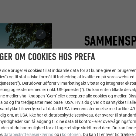
SAMMENSPI
MATERIAL
GER OM COOKIES HOS PREFA
ide bruger vi cookies til at indsamle data for at kunne give en brugerven
Stedets tre bygninger e
ies") og til statistiske formål til forbedring af kvaliteten på vores websted 
facader og tage i en ræk
-tjenester)"). Derudover udfører vi marketingaktiviteter og integrerer ekst
beboelses- og gæstehu
eting og eksterne medier (inkl. US-tjenester)"). Du kan enten tillade de val
ne medier vha. knappen "Gem" eller acceptere alle cookies og medier. Dis
løber på tværs af facad
 os og fra tredjeparter med base i USA. Hvis du giver dit samtykke til alle 
fungerer som en beskytt
samtykke til overførsel af data til USA i overensstemmelse med artikel 49 st
bygningen et moderne ud
dig om, at USA ikke har et databeskyttelsesniveau, der svarer til standard
profilafslutninger. Arkit
ndigheder kan få adgang til dine data til kontrol- eller overvågningsfor
uden at du har mulighed for at tage retslige skridt mod dem. Du kan finde
æstetisk tiltalende, me
es
databeskyttelseserklæring
og i
kolofonen
. Du kan til enhver tid trække