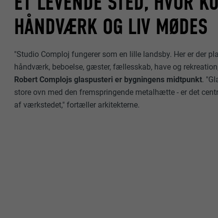
ET LEVENDE STED, HVOR KU
HÅNDVÆRK OG LIV MØDES
"Studio Comploj fungerer som en lille landsby. Her er der pla
håndværk, beboelse, gæster, fællesskab, have og rekreation,"
Robert Complojs glaspusteri er bygningens midtpunkt
. "G
store ovn med den fremspringende metalhætte - er det cent
af værkstedet," fortæller arkitekterne.