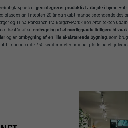
berømt glaspusteri,
genintegrerer produktivt arbejde i byen
. Rob
ed glasdesign i næsten 20 år og skabt mange spændende design
Berger og Tiina Parkkinen fra Berger+Parkkinen Architekten udarbe
 som består af en
ombygning af et nærliggende tidligere bilvær
ler
og en
ombygning af en lille eksisterende bygning
, som brug
kabt imponerende 760 kvadratmeter brugbar plads på et gulvare