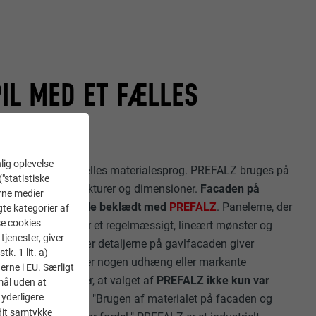
L MED ET FÆLLES
ESPROG
lig oplevelse
r forbundet af et fælles materialesprog. PREFALZ bruges på
("statistiske
ke forskellige strukturer og dimensioner.
Facaden på
erne medier
set er udelukkende beklædt med
PREFALZ
. Panelerne, der
gte kategorier af
se cookies
en og taget, danner et regelmæssigt, lineært mønster og
tjenester, giver
ende yderside. Især detaljerne på gavlfacaden giver
k. 1 lit. a)
tryk, da der ikke er nogen udhæng eller markante
erne i EU. Særligt
ekterne understreger, at valget af
PREFALZ ikke kun var
mål uden at
 yderligere
n også funktionelt
: "Brugen af materialet på facaden og
 dit samtykke