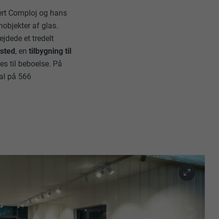
ert Comploj og hans
objekter af glas.
jdede et tredelt
ksted
, en
tilbygning til
es til beboelse. På
al på 566