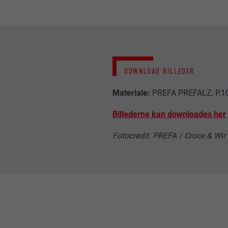
NAVN
NAVN
UDBYDER
UDBYDER
FORLØB
FORLØB
DOWNLOAD BILLEDER
FORMÅL
FORMÅL
Materiale:
PREFA PREFALZ, P.1
Billederne kan downloades her
NAVN
NAVN
Fotocredit: PREFA / Croce & Wir
UDBYDER
UDBYDER
FORLØB
FORLØB
FORMÅL
FORMÅL