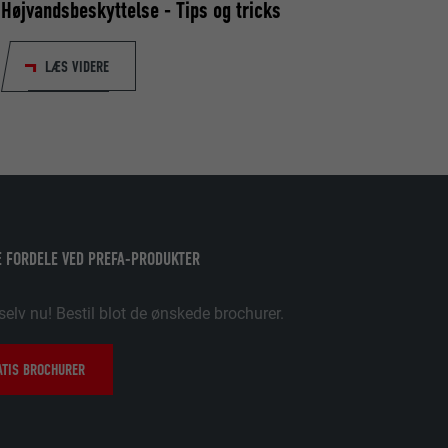
Højvandsbeskyttelse - Tips og tricks
søgende på tværs
e og sociale
LÆS VIDERE
data om,
ungere. Den
ugeren har
 FORDELE VED PREFA-PRODUKTER
dine
ukne sprog,
, og om du
selv nu! Bestil blot de ønskede brochurer.
vensen.
ATIS BROCHURER