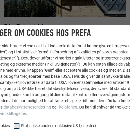
Tak - Tips og tricks
GER OM COOKIES HOS PREFA
LÆS VIDERE
ide bruger vi cookies til at indsamle data for at kunne give en brugerven
ies") og til statistiske formål til forbedring af kvaliteten på vores websted 
-tjenester)"). Derudover udfører vi marketingaktiviteter og integrerer ekst
eting og eksterne medier (inkl. US-tjenester)"). Du kan enten tillade de val
ne medier vha. knappen "Gem" eller acceptere alle cookies og medier. Dis
 os og fra tredjeparter med base i USA. Hvis du giver dit samtykke til alle 
samtykke til overførsel af data til USA i overensstemmelse med artikel 49 st
dig om, at USA ikke har et databeskyttelsesniveau, der svarer til standard
ndigheder kan få adgang til dine data til kontrol- eller overvågningsfor
uden at du har mulighed for at tage retslige skridt mod dem. Du kan finde
es
databeskyttelseserklæring
og i
kolofonen
. Du kan til enhver tid trække
-indstillingerne
.
ookies
Statistiske cookies (inklusive US-tjenester)