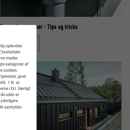
Tagrende systemer - Tips og tricks
LÆS VIDERE
lig oplevelse
("statistiske
erne medier
gte kategorier af
se cookies
tjenester, giver
k. 1 lit. a)
erne i EU. Særligt
mål uden at
 yderligere
 dit samtykke