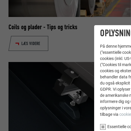
Coils og plader - Tips og tricks
OPLYSNIN
LÆS VIDERE
På denne hjemme s
("essentielle cook
cookies (inkl. US
("Cookies til mark
cookies og ekster
behandler data fra
du også eksplicit 
GDPR. Vi oplyser 
de amerikanske my
informere dig og 
oplysninger i vor
tilbage via
cookie
Essentielle c