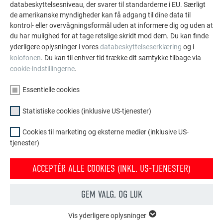
Belægningerne i P.10-farveoverfladen.
databeskyttelsesniveau, der svarer til standarderne i EU. Særligt
de amerikanske myndigheder kan få adgang til dine data til
kontrol- eller overvågningsformål uden at informere dig og uden at
3. P.10 FARVEBESTANDIG OVERFLADE
du har mulighed for at tage retslige skridt mod dem. Du kan finde
yderligere oplysninger i vores
databeskyttelseserklæring
og i
kolofonen
. Du kan til enhver tid trække dit samtykke tilbage via
Med PREFA P.10 har vi udviklet en farvebestandig overflade,
cookie-indstillingerne
.
der opfylder selv de højeste kvalitetskrav. PREFA P.10
overfladen er det ideelle supplement til mange PREFA
Essentielle cookies
produkter. Man får et materiale, som kan modstå udvendige
påvirkninger og belastninger, og som samtidigt er et utroligt
Statistiske cookies (inklusive US-tjenester)
let og stabilt materiale, der tilbyder rigtig mange muligheder i
forbindelse med design og udførelse.
Cookies til marketing og eksterne medier (inklusive US-
tjenester)
ACCEPTÉR ALLE COOKIES (INKL. US-TJENESTER)
Tilbage til oversigten
GEM VALG, OG LUK
Vis yderligere oplysninger
ESSENTIELLE COOKIES