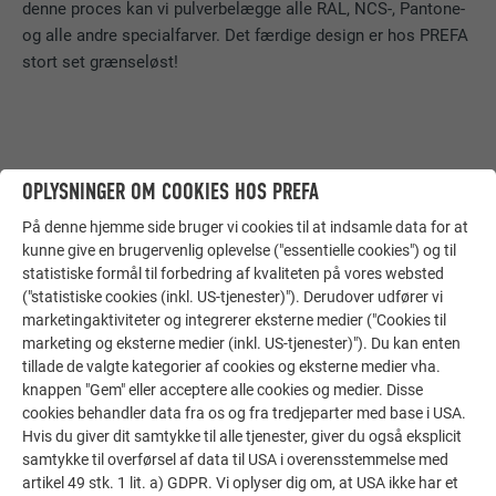
denne proces kan vi pulverbelægge alle RAL, NCS-, Pantone-
og alle andre specialfarver. Det færdige design er hos PREFA
stort set grænseløst!
OPLYSNINGER OM COOKIES HOS PREFA
På denne hjemme side bruger vi cookies til at indsamle data for at
kunne give en brugervenlig oplevelse ("essentielle cookies") og til
statistiske formål til forbedring af kvaliteten på vores websted
("statistiske cookies (inkl. US-tjenester)"). Derudover udfører vi
marketingaktiviteter og integrerer eksterne medier ("Cookies til
marketing og eksterne medier (inkl. US-tjenester)"). Du kan enten
tillade de valgte kategorier af cookies og eksterne medier vha.
knappen "Gem" eller acceptere alle cookies og medier. Disse
cookies behandler data fra os og fra tredjeparter med base i USA.
Hvis du giver dit samtykke til alle tjenester, giver du også eksplicit
samtykke til overførsel af data til USA i overensstemmelse med
artikel 49 stk. 1 lit. a) GDPR. Vi oplyser dig om, at USA ikke har et