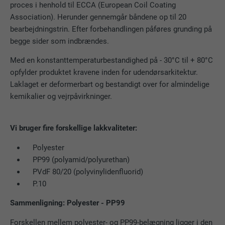
proces i henhold til ECCA (European Coil Coating
Association). Herunder gennemgår båndene op til 20
bearbejdningstrin. Efter forbehandlingen påføres grunding på
begge sider som indbrændes.
Med en konstanttemperaturbestandighed på - 30°C til + 80°C
opfylder produktet kravene inden for udendørsarkitektur.
Laklaget er deformerbart og bestandigt over for almindelige
kemikalier og vejrpåvirkninger.
Vi bruger fire forskellige lakkvaliteter:
Polyester
PP99 (polyamid/polyurethan)
PVdF 80/20 (polyvinylidenfluorid)
P.10
Sammenligning: Polyester - PP99
Forskellen mellem polyester- og PP99-belægning ligger i den