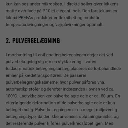
kun kan ses under mikroskop. I direkte sollys giver lakkens
matte overflade på P.10 et elegant look. Den førsteklasses
lak på PREFAs produkter er fleksibelt og modstår
temperatursvingninger og vejrpåvirkninger optimalt.
2. PULVERBELÆGNING
I modsætning til coil-coating-belægningen drejer det ved
pulverbelægning sig om en styklakering. I vores
fuldautomatisk belægningsanlæg placeres de forbehandlede
emner på kædetransportøren. De passerer
pulverbelægningskabinerne, hvor pulver påføres vha.
automatikpistoler og derefter indbrændes i ovnen ved ca.
180°C. Lagtykkelsen ved pulverbelagte dele er ca. 80 µm. En
efterfølgende deformation af de pulverbelagte dele er kun
betinget mulig. Pulverbelægningen er en meget miljøvenlig
belægningstype, da der ikke anvendes opløsningsmidler, og
det resterende pulver tilføres pulverkredsløbet igen. Med