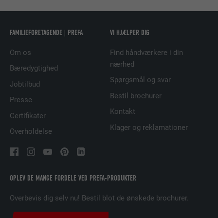
FORLØB
2 år
Bruges af den sociale netværkstjeneste
FAMILIEFORETAGENDE | PREFA
VI HJÆLPER DIG
FORMÅL
LinkedIn til at spore brugen af indlejrede
Om os
Find håndværkere i din
tjenester.
nærhed
Bæredygtighed
Spørgsmål og svar
Jobtilbud
NAVN
bscookie
Bestil brochurer
Presse
UDBYDER
LinkedIn
Kontakt
Certifikater
Klager og reklamationer
FORLØB
2 år
Overholdelse
Bruges af den sociale netværkstjeneste
FORMÅL
LinkedIn til at spore brugen af indlejrede
tjenester.
OPLEV DE MANGE FORDELE VED PREFA-PRODUKTER
Overbevis dig selv nu! Bestil blot de ønskede brochurer.
NAVN
UserMatchHistory