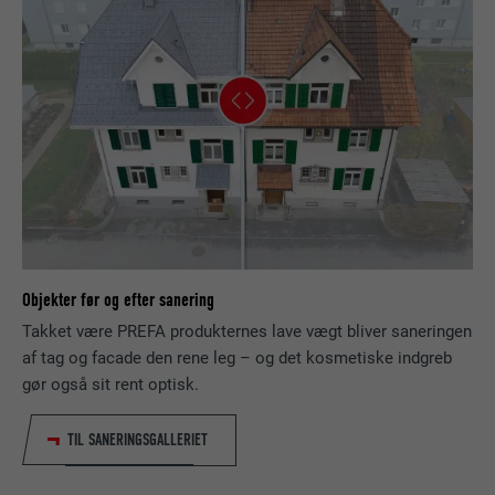
besøgende bruger webstedet.
FORLØB
Session
Gemmer det sprog, som brugeren har
FORMÅL
NAVN
_gaexp
valgt, på et websted.
UDBYDER
Google Optimize
NAVN
lang
FORLØB
90 dage
UDBYDER
LinkedIn
Bruges som en test, for at kontrollere, om
FORMÅL
browseren tillader indstillinger af cookies.
FORLØB
Session
Indeholder ingen identifikatorer.
Objekter før og efter sanering
Indstilles af LinkedIn, når et websted
Takket være PREFA produkternes lave vægt bliver saneringen
FORMÅL
indeholder et indlejret "Følg os"-vindue.
af tag og facade den rene leg – og det kosmetiske indgreb
gør også sit rent optisk.
NAVN
bcookie
TIL SANERINGSGALLERIET
UDBYDER
LinkedIn