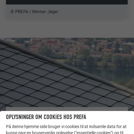
© PREFA | Werner Jäger
FLERE REFERENCER
OPLYSNINGER OM COOKIES HOS PREFA
LAD DIG INSPIRERE
På denne hjemme side bruger vi cookies til at indsamle data for at
kunne give en brugervenlig oplevelse ("essentielle cookies") og til