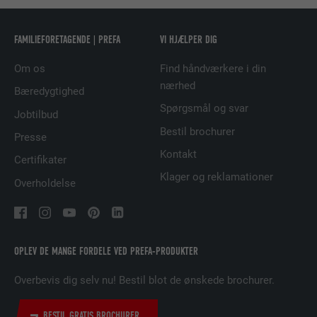
FORLØB
2 år
FAMILIEFORETAGENDE | PREFA
VI HJÆLPER DIG
Bruges af den sociale netværkstjeneste
Om os
Find håndværkere i din
FORMÅL
LinkedIn til at spore brugen af indlejrede
nærhed
tjenester.
Bæredygtighed
Spørgsmål og svar
Jobtilbud
Bestil brochurer
Presse
NAVN
UserMatchHistory
Kontakt
Certifikater
UDBYDER
LinkedIn
Klager og reklamationer
Overholdelse
FORLØB
29 dage
Bruges til at spore besøgende på tværs af
flere websteder for at præsentere relevante
OPLEV DE MANGE FORDELE VED PREFA-PRODUKTER
FORMÅL
annoncer baseret på den besøgendes
Overbevis dig selv nu! Bestil blot de ønskede brochurer.
præferencer.
BESTIL GRATIS BROCHURER