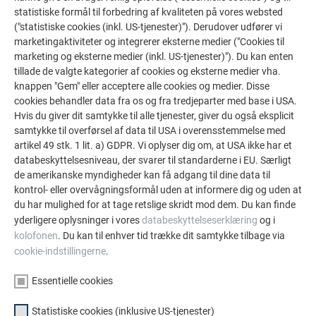
De PREFA referentiegallerij laat zien hoe veelzijdig
statistiske formål til forbedring af kvaliteten på vores websted
aluminium kan worden toegepast. Ontdek meer
("statistiske cookies (inkl. US-tjenester)"). Derudover udfører vi
indrukwekkende projecten met de duurzame PREFA
marketingaktiviteter og integrerer eksterne medier ("Cookies til
aluminiumoplossingen voor dak, zonne-energie en
marketing og eksterne medier (inkl. US-tjenester)"). Du kan enten
tillade de valgte kategorier af cookies og eksterne medier vha.
gevel.
knappen "Gem" eller acceptere alle cookies og medier. Disse
cookies behandler data fra os og fra tredjeparter med base i USA.
Hvis du giver dit samtykke til alle tjenester, giver du også eksplicit
SE FLERE REFERENCER
samtykke til overførsel af data til USA i overensstemmelse med
artikel 49 stk. 1 lit. a) GDPR. Vi oplyser dig om, at USA ikke har et
databeskyttelsesniveau, der svarer til standarderne i EU. Særligt
de amerikanske myndigheder kan få adgang til dine data til
kontrol- eller overvågningsformål uden at informere dig og uden at
du har mulighed for at tage retslige skridt mod dem. Du kan finde
yderligere oplysninger i vores
databeskyttelseserklæring
og i
kolofonen
. Du kan til enhver tid trække dit samtykke tilbage via
cookie-indstillingerne
.
Essentielle cookies
Statistiske cookies (inklusive US-tjenester)