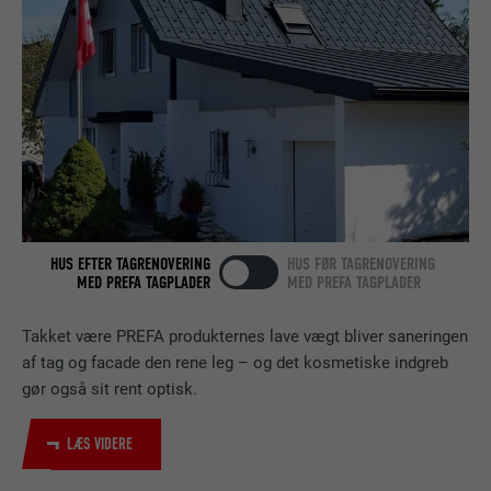
FORMÅL
browseren tillader indstillinger af cookies.
FORLØB
Session
Indeholder ingen identifikatorer.
Indstilles af LinkedIn, når et websted
FORMÅL
indeholder et indlejret "Følg os"-vindue.
NAVN
bcookie
UDBYDER
LinkedIn
FORLØB
2 år
HUS EFTER TAGRENOVERING
HUS FØR TAGRENOVERING
MED PREFA TAGPLADER
MED PREFA TAGPLADER
Bruges af den sociale netværkstjeneste
FORMÅL
LinkedIn til at spore brugen af indlejrede
Takket være PREFA produkternes lave vægt bliver saneringen
tjenester.
af tag og facade den rene leg – og det kosmetiske indgreb
gør også sit rent optisk.
NAVN
bscookie
LÆS VIDERE
UDBYDER
LinkedIn