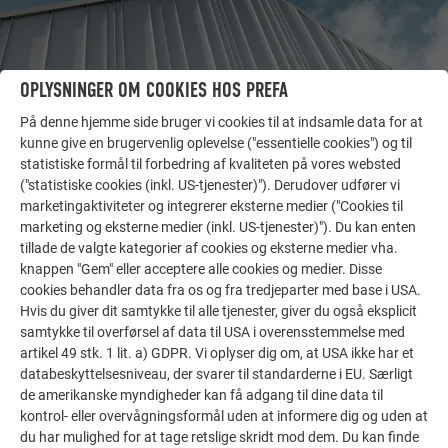
OPLYSNINGER OM COOKIES HOS PREFA
På denne hjemme side bruger vi cookies til at indsamle data for at
kunne give en brugervenlig oplevelse ("essentielle cookies") og til
statistiske formål til forbedring af kvaliteten på vores websted
("statistiske cookies (inkl. US-tjenester)"). Derudover udfører vi
marketingaktiviteter og integrerer eksterne medier ("Cookies til
marketing og eksterne medier (inkl. US-tjenester)"). Du kan enten
FLERE REFERENCER
tillade de valgte kategorier af cookies og eksterne medier vha.
LAD DIG INSPIRERE
knappen "Gem" eller acceptere alle cookies og medier. Disse
cookies behandler data fra os og fra tredjeparter med base i USA.
De PREFA referentiegallerij laat zien hoe veelzijdig
Hvis du giver dit samtykke til alle tjenester, giver du også eksplicit
aluminium kan worden toegepast. Ontdek meer
samtykke til overførsel af data til USA i overensstemmelse med
indrukwekkende projecten met de duurzame PREFA
artikel 49 stk. 1 lit. a) GDPR. Vi oplyser dig om, at USA ikke har et
aluminiumoplossingen voor dak, zonne-energie en
databeskyttelsesniveau, der svarer til standarderne i EU. Særligt
de amerikanske myndigheder kan få adgang til dine data til
gevel.
kontrol- eller overvågningsformål uden at informere dig og uden at
du har mulighed for at tage retslige skridt mod dem. Du kan finde