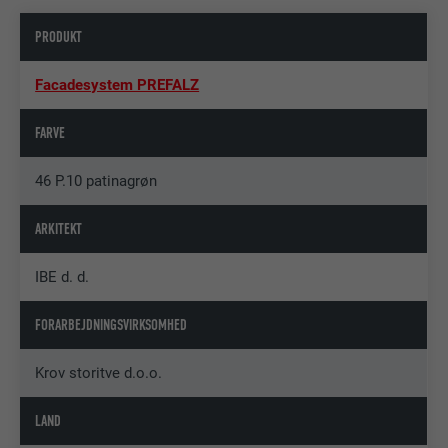
PRODUKT
Facadesystem PREFALZ
FARVE
46 P.10 patinagrøn
ARKITEKT
IBE d. d.
FORARBEJDNINGSVIRKSOMHED
Krov storitve d.o.o.
LAND