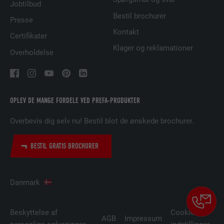
Jobtilbud
Bruges til at spore besøgende på tværs af
Bestil brochurer
Presse
flere websteder for at præsentere relevante
FORMÅL
Kontakt
Certifikater
annoncer baseret på den besøgendes
præferencer.
Klager og reklamationer
Overholdelse
NAVN
lidc
OPLEV DE MANGE FORDELE VED PREFA-PRODUKTER
UDBYDER
LinkedIn
Overbevis dig selv nu! Bestil blot de ønskede brochurer.
FORLØB
1 dag
BESTIL GRATIS BROCHURER
Bruges af den sociale netværkstjeneste
FORMÅL
LinkedIn til at spore brugen af indlejrede
tjenester.
Danmark
NAVN
lissc
Beskyttelse af
Cookie-
AGB
Impressum