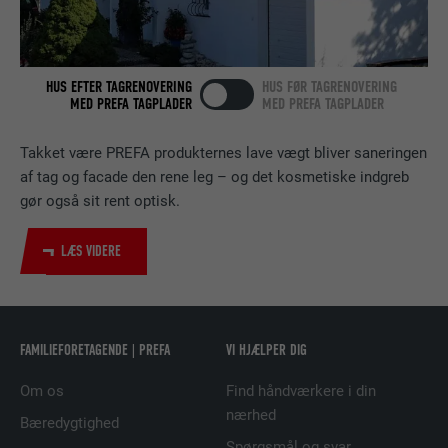
FORMÅL
LinkedIn til at spore brugen af indlejrede
tjenester.
HUS EFTER TAGRENOVERING
HUS FØR TAGRENOVERING
NAVN
bscookie
MED PREFA TAGPLADER
MED PREFA TAGPLADER
UDBYDER
LinkedIn
Takket være PREFA produkternes lave vægt bliver saneringen
af tag og facade den rene leg – og det kosmetiske indgreb
FORLØB
2 år
gør også sit rent optisk.
Bruges af den sociale netværkstjeneste
LÆS VIDERE
FORMÅL
LinkedIn til at spore brugen af indlejrede
tjenester.
NAVN
UserMatchHistory
FAMILIEFORETAGENDE | PREFA
VI HJÆLPER DIG
UDBYDER
LinkedIn
Om os
Find håndværkere i din
nærhed
Bæredygtighed
FORLØB
29 dage
Spørgsmål og svar