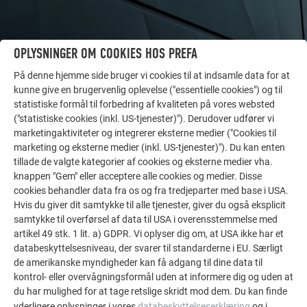
OPLYSNINGER OM COOKIES HOS PREFA
På denne hjemme side bruger vi cookies til at indsamle data for at
kunne give en brugervenlig oplevelse ("essentielle cookies") og til
statistiske formål til forbedring af kvaliteten på vores websted
("statistiske cookies (inkl. US-tjenester)"). Derudover udfører vi
marketingaktiviteter og integrerer eksterne medier ("Cookies til
FLERE REFERENCER
marketing og eksterne medier (inkl. US-tjenester)"). Du kan enten
LAD DIG INSPIRERE
tillade de valgte kategorier af cookies og eksterne medier vha.
knappen "Gem" eller acceptere alle cookies og medier. Disse
De PREFA referentiegallerij laat zien hoe veelzijdig
cookies behandler data fra os og fra tredjeparter med base i USA.
Hvis du giver dit samtykke til alle tjenester, giver du også eksplicit
aluminium kan worden toegepast. Ontdek meer
samtykke til overførsel af data til USA i overensstemmelse med
indrukwekkende projecten met de duurzame PREFA
artikel 49 stk. 1 lit. a) GDPR. Vi oplyser dig om, at USA ikke har et
aluminiumoplossingen voor dak, zonne-energie en
databeskyttelsesniveau, der svarer til standarderne i EU. Særligt
gevel.
de amerikanske myndigheder kan få adgang til dine data til
kontrol- eller overvågningsformål uden at informere dig og uden at
du har mulighed for at tage retslige skridt mod dem. Du kan finde
SE FLERE REFERENCER
yderligere oplysninger i vores
databeskyttelseserklæring
og i