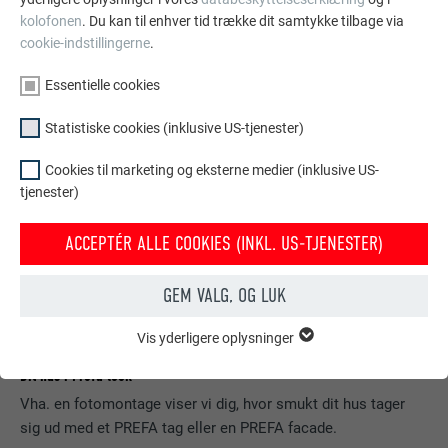
kolofonen
. Du kan til enhver tid trække dit samtykke tilbage via
cookie-indstillingerne
.
Essentielle cookies
Statistiske cookies (inklusive US-tjenester)
Cookies til marketing og eksterne medier (inklusive US-
tjenester)
ACCEPTÉR ALLE COOKIES (INKL. US-TJENESTER)
GEM VALG, OG LUK
Vis yderligere oplysninger
ESSENTIELLE COOKIES
Gruppen af "Essentielle cookies" er bruges til webstedets
Dit hus i Prefa look
grundlæggende funktioner. Dette sikrer, at webstedet fungerer
Vha. en fotomontage viser vi dig, hvor smukt dit hus tager
korrekt.
sig ud med et PREFA tag eller en PREFA facade.