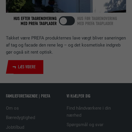
tjenester.
HUS EFTER TAGRENOVERING
HUS FØR TAGRENOVERING
MED PREFA TAGPLADER
MED PREFA TAGPLADER
NAVN
bscookie
UDBYDER
LinkedIn
Takket være PREFA produkternes lave vægt bliver saneringen
af tag og facade den rene leg – og det kosmetiske indgreb
FORLØB
2 år
gør også sit rent optisk.
Bruges af den sociale netværkstjeneste
LÆS VIDERE
FORMÅL
LinkedIn til at spore brugen af indlejrede
tjenester.
FAMILIEFORETAGENDE | PREFA
VI HJÆLPER DIG
NAVN
UserMatchHistory
Om os
Find håndværkere i din
UDBYDER
LinkedIn
nærhed
Bæredygtighed
FORLØB
29 dage
Spørgsmål og svar
Jobtilbud