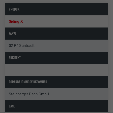
PRODUKT
Siding.X
FARVE
02 P.10 antracit
ARKITEKT
-
FORARBEJDNINGSVIRKSOMHED
Steinberger Dach GmbH
LAND