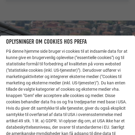
OPLYSNINGER OM COOKIES HOS PREFA
På denne hjemme side bruger vi cookies til at indsamle data for at
kunne give en brugervenlig oplevelse ("essentielle cookies") og til
statistiske formål til forbedring af kvaliteten på vores websted
("statistiske cookies (inkl. US-tjenester)"). Derudover udfører vi
marketingaktiviteter og integrerer eksterne medier ("Cookies til
marketing og eksterne medier (inkl. US-tjenester)"). Du kan enten
tillade de valgte kategorier af cookies og eksterne medier vha.
knappen "Gem" eller acceptere alle cookies og medier. Disse
FLERE REFERENCER
cookies behandler data fra os og fra tredjeparter med base i USA.
LAD DIG INSPIRERE
Hvis du giver dit samtykke til alle tjenester, giver du også eksplicit
samtykke til overførsel af data til USA i overensstemmelse med
De PREFA referentiegallerij laat zien hoe veelzijdig
artikel 49 stk. 1 lit. a) GDPR. Vi oplyser dig om, at USA ikke har et
aluminium kan worden toegepast. Ontdek meer
databeskyttelsesniveau, der svarer til standarderne i EU. Særligt
de amerikanske myndigheder kan få adgang til dine data til
indrukwekkende projecten met de duurzame PREFA