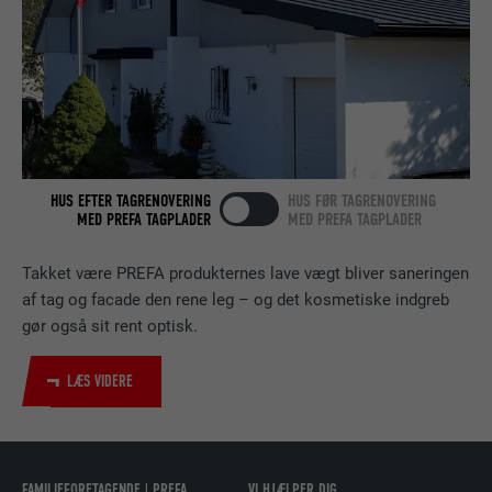
Bruges af den sociale netværkstjeneste
FORMÅL
LinkedIn til at spore brugen af indlejrede
tjenester.
NAVN
bscookie
HUS EFTER TAGRENOVERING
HUS FØR TAGRENOVERING
UDBYDER
LinkedIn
MED PREFA TAGPLADER
MED PREFA TAGPLADER
FORLØB
2 år
Takket være PREFA produkternes lave vægt bliver saneringen
af tag og facade den rene leg – og det kosmetiske indgreb
Bruges af den sociale netværkstjeneste
gør også sit rent optisk.
FORMÅL
LinkedIn til at spore brugen af indlejrede
tjenester.
LÆS VIDERE
NAVN
UserMatchHistory
UDBYDER
LinkedIn
FAMILIEFORETAGENDE | PREFA
VI HJÆLPER DIG