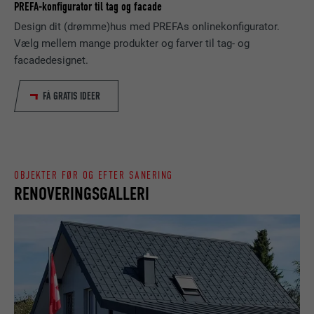
PREFA-konfigurator til tag og facade
Gemmer det sprog, som brugeren har
Design dit (drømme)hus med PREFAs onlinekonfigurator.
FORMÅL
NAVN
_gaexp
valgt, på et websted.
Vælg mellem mange produkter og farver til tag- og
facadedesignet.
UDBYDER
Google Optimize
NAVN
lang
FORLØB
90 dage
FÅ GRATIS IDEER
UDBYDER
LinkedIn
Bruges som en test, for at kontrollere, om
FORMÅL
browseren tillader indstillinger af cookies.
FORLØB
Session
Indeholder ingen identifikatorer.
OBJEKTER FØR OG EFTER SANERING
Indstilles af LinkedIn, når et websted
FORMÅL
RENOVERINGSGALLERI
indeholder et indlejret "Følg os"-vindue.
NAVN
bcookie
UDBYDER
LinkedIn
FORLØB
2 år