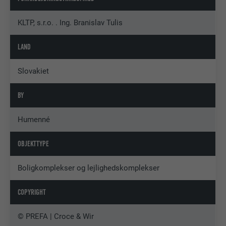
KLTP, s.r.o. . Ing. Branislav Tulis
LAND
Slovakiet
BY
Humenné
OBJEKTTYPE
Boligkomplekser og lejlighedskomplekser
COPYRIGHT
© PREFA | Croce & Wir