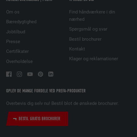
FORLØB
29 dage
Om os
Find håndværkere i din
nærhed
Bæredygtighed
Bruges til at spore besøgende på tværs af
Spørgsmål og svar
flere websteder for at præsentere relevante
Jobtilbud
FORMÅL
annoncer baseret på den besøgendes
Bestil brochurer
Presse
præferencer.
Kontakt
Certifikater
Klager og reklamationer
Overholdelse
NAVN
lidc
UDBYDER
LinkedIn
OPLEV DE MANGE FORDELE VED PREFA-PRODUKTER
FORLØB
1 dag
Overbevis dig selv nu! Bestil blot de ønskede brochurer.
Bruges af den sociale netværkstjeneste
FORMÅL
LinkedIn til at spore brugen af indlejrede
BESTIL GRATIS BROCHURER
tjenester.