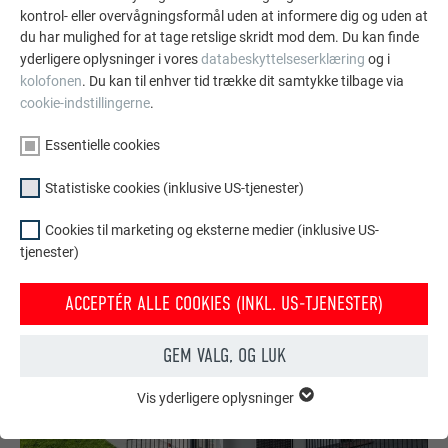
kontrol- eller overvågningsformål uden at informere dig og uden at
aluminiumoplossingen voor dak, zonne-energie en
du har mulighed for at tage retslige skridt mod dem. Du kan finde
gevel.
yderligere oplysninger i vores
databeskyttelseserklæring
og i
kolofonen
. Du kan til enhver tid trække dit samtykke tilbage via
cookie-indstillingerne
.
SE FLERE REFERENCER
Essentielle cookies
Statistiske cookies (inklusive US-tjenester)
Cookies til marketing og eksterne medier (inklusive US-
tjenester)
ACCEPTÉR ALLE COOKIES (INKL. US-TJENESTER)
GEM VALG, OG LUK
Vis yderligere oplysninger
ESSENTIELLE COOKIES
Gruppen af "Essentielle cookies" er bruges til webstedets
grundlæggende funktioner. Dette sikrer, at webstedet fungerer