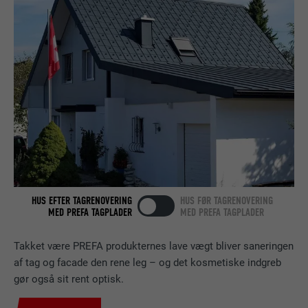
Bruges som en test, for at kontrollere, om
FORMÅL
browseren tillader indstillinger af cookies.
FORLØB
Session
Indeholder ingen identifikatorer.
Indstilles af LinkedIn, når et websted
FORMÅL
indeholder et indlejret "Følg os"-vindue.
NAVN
bcookie
UDBYDER
LinkedIn
FORLØB
2 år
HUS EFTER TAGRENOVERING
HUS FØR TAGRENOVERING
MED PREFA TAGPLADER
MED PREFA TAGPLADER
Bruges af den sociale netværkstjeneste
FORMÅL
LinkedIn til at spore brugen af indlejrede
tjenester.
Takket være PREFA produkternes lave vægt bliver saneringen
af tag og facade den rene leg – og det kosmetiske indgreb
gør også sit rent optisk.
NAVN
bscookie