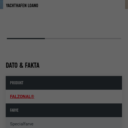
YACHTHAFEN LOANO
Y
DATO & FAKTA
PRODUKT
FALZONAL®
FARVE
Specialfarve