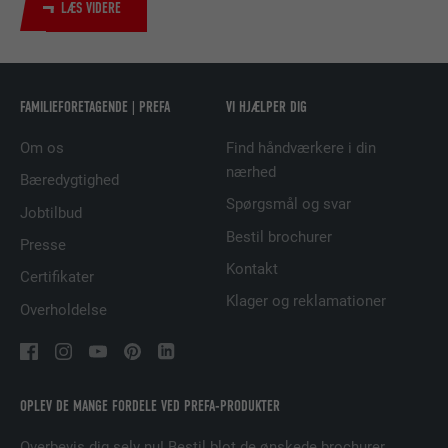
LÆS VIDERE
UDBYDER
LinkedIn
FORLØB
2 år
FAMILIEFORETAGENDE | PREFA
VI HJÆLPER DIG
Bruges af den sociale netværkstjeneste
FORMÅL
LinkedIn til at spore brugen af indlejrede
Om os
Find håndværkere i din
tjenester.
nærhed
Bæredygtighed
Spørgsmål og svar
Jobtilbud
NAVN
UserMatchHistory
Bestil brochurer
Presse
UDBYDER
LinkedIn
Kontakt
Certifikater
Klager og reklamationer
Overholdelse
FORLØB
29 dage
Bruges til at spore besøgende på tværs af
flere websteder for at præsentere relevante
FORMÅL
annoncer baseret på den besøgendes
OPLEV DE MANGE FORDELE VED PREFA-PRODUKTER
præferencer.
Overbevis dig selv nu! Bestil blot de ønskede brochurer.