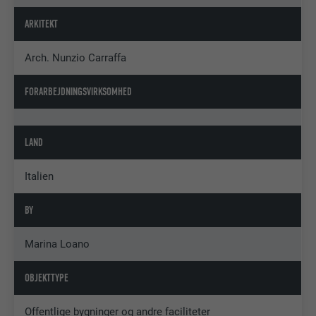
ARKITEKT
Arch. Nunzio Carraffa
FORARBEJDNINGSVIRKSOMHED
LAND
Italien
BY
Marina Loano
OBJEKTTYPE
Offentlige bygninger og andre faciliteter