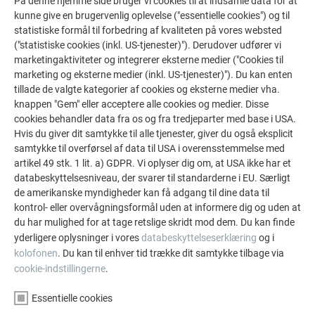
På denne hjemme side bruger vi cookies til at indsamle data for at
LAD DIG INSPIRERE
kunne give en brugervenlig oplevelse ("essentielle cookies") og til
statistiske formål til forbedring af kvaliteten på vores websted
De PREFA referentiegallerij laat zien hoe veelzijdig
("statistiske cookies (inkl. US-tjenester)"). Derudover udfører vi
aluminium kan worden toegepast. Ontdek meer
marketingaktiviteter og integrerer eksterne medier ("Cookies til
marketing og eksterne medier (inkl. US-tjenester)"). Du kan enten
indrukwekkende projecten met de duurzame PREFA
tillade de valgte kategorier af cookies og eksterne medier vha.
aluminiumoplossingen voor dak, zonne-energie en
knappen "Gem" eller acceptere alle cookies og medier. Disse
gevel.
cookies behandler data fra os og fra tredjeparter med base i USA.
Hvis du giver dit samtykke til alle tjenester, giver du også eksplicit
samtykke til overførsel af data til USA i overensstemmelse med
SE FLERE REFERENCER
artikel 49 stk. 1 lit. a) GDPR. Vi oplyser dig om, at USA ikke har et
databeskyttelsesniveau, der svarer til standarderne i EU. Særligt
de amerikanske myndigheder kan få adgang til dine data til
kontrol- eller overvågningsformål uden at informere dig og uden at
du har mulighed for at tage retslige skridt mod dem. Du kan finde
yderligere oplysninger i vores
databeskyttelseserklæring
og i
kolofonen
. Du kan til enhver tid trække dit samtykke tilbage via
cookie-indstillingerne
.
Essentielle cookies