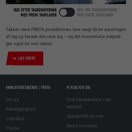
HUS EFTER TAGRENOVERING
HUS FØR TAGRENOVERING
MED PREFA TAGPLADER
MED PREFA TAGPLADER
NAVN
bscookie
Takket være PREFA produkternes lave vægt bliver saneringen
UDBYDER
LinkedIn
af tag og facade den rene leg – og det kosmetiske indgreb
gør også sit rent optisk.
FORLØB
2 år
LÆS VIDERE
Bruges af den sociale netværkstjeneste
FORMÅL
LinkedIn til at spore brugen af indlejrede
tjenester.
FAMILIEFORETAGENDE | PREFA
VI HJÆLPER DIG
NAVN
UserMatchHistory
Om os
Find håndværkere i din
UDBYDER
LinkedIn
nærhed
Bæredygtighed
Spørgsmål og svar
Jobtilbud
FORLØB
29 dage
Bestil brochurer
Presse