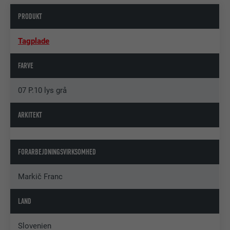
PRODUKT
Tagplade
FARVE
07 P.10 lys grå
ARKITEKT
FORARBEJDNINGSVIRKSOMHED
Markič Franc
LAND
Slovenien