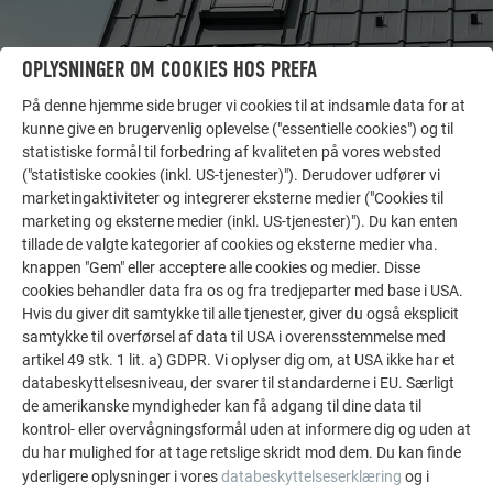
OPLYSNINGER OM COOKIES HOS PREFA
På denne hjemme side bruger vi cookies til at indsamle data for at
kunne give en brugervenlig oplevelse ("essentielle cookies") og til
statistiske formål til forbedring af kvaliteten på vores websted
("statistiske cookies (inkl. US-tjenester)"). Derudover udfører vi
FLERE REFERENCER
marketingaktiviteter og integrerer eksterne medier ("Cookies til
LAD DIG INSPIRERE
marketing og eksterne medier (inkl. US-tjenester)"). Du kan enten
tillade de valgte kategorier af cookies og eksterne medier vha.
knappen "Gem" eller acceptere alle cookies og medier. Disse
De PREFA referentiegallerij laat zien hoe veelzijdig
cookies behandler data fra os og fra tredjeparter med base i USA.
aluminium kan worden toegepast. Ontdek meer
Hvis du giver dit samtykke til alle tjenester, giver du også eksplicit
indrukwekkende projecten met de duurzame PREFA
samtykke til overførsel af data til USA i overensstemmelse med
aluminiumoplossingen voor dak, zonne-energie en
artikel 49 stk. 1 lit. a) GDPR. Vi oplyser dig om, at USA ikke har et
gevel.
databeskyttelsesniveau, der svarer til standarderne i EU. Særligt
de amerikanske myndigheder kan få adgang til dine data til
kontrol- eller overvågningsformål uden at informere dig og uden at
SE FLERE REFERENCER
du har mulighed for at tage retslige skridt mod dem. Du kan finde
yderligere oplysninger i vores
databeskyttelseserklæring
og i