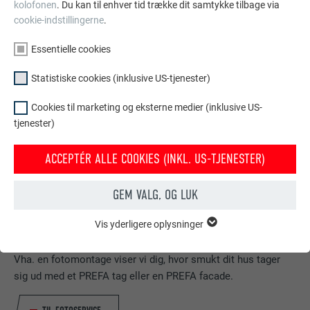
kolofonen
. Du kan til enhver tid trække dit samtykke tilbage via
cookie-indstillingerne
.
Essentielle cookies
Statistiske cookies (inklusive US-tjenester)
Cookies til marketing og eksterne medier (inklusive US-
tjenester)
ACCEPTÉR ALLE COOKIES (INKL. US-TJENESTER)
GEM VALG, OG LUK
Vis yderligere oplysninger
ESSENTIELLE COOKIES
Dit hus i Prefa look
Gruppen af "Essentielle cookies" er bruges til webstedets
grundlæggende funktioner. Dette sikrer, at webstedet fungerer
Vha. en fotomontage viser vi dig, hvor smukt dit hus tager
korrekt.
sig ud med et PREFA tag eller en PREFA facade.
Vis cookie-oplysninger
NAVN
PHPSESSID