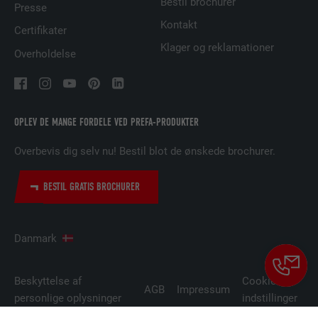
Bestil brochurer
Presse
Bruges til at spore besøgende på tværs af
Kontakt
flere websteder for at præsentere relevante
Certifikater
FORMÅL
annoncer baseret på den besøgendes
Klager og reklamationer
Overholdelse
præferencer.
NAVN
lidc
OPLEV DE MANGE FORDELE VED PREFA-PRODUKTER
UDBYDER
LinkedIn
Overbevis dig selv nu! Bestil blot de ønskede brochurer.
FORLØB
1 dag
BESTIL GRATIS BROCHURER
Bruges af den sociale netværkstjeneste
FORMÅL
LinkedIn til at spore brugen af indlejrede
tjenester.
Danmark
NAVN
lissc
Beskyttelse af
Cookie-
AGB
Impressum
personlige oplysninger
indstillinger
UDBYDER
LinkedIn