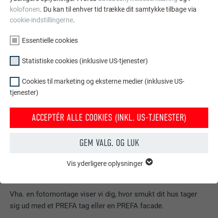
kolofonen
. Du kan til enhver tid trække dit samtykke tilbage via
cookie-indstillingerne
.
Essentielle cookies
Statistiske cookies (inklusive US-tjenester)
Cookies til marketing og eksterne medier (inklusive US-
tjenester)
ACCEPTÉR ALLE COOKIES (INKL. US-TJENESTER)
GEM VALG, OG LUK
Vis yderligere oplysninger
ESSENTIELLE COOKIES
Gruppen af "Essentielle cookies" er bruges til webstedets
Dit hus i Prefa look
grundlæggende funktioner. Dette sikrer, at webstedet fungerer
Vha. en fotomontage viser vi dig, hvor smukt dit hus tager
korrekt.
sig ud med et PREFA tag eller en PREFA facade.
Vis cookie-oplysninger