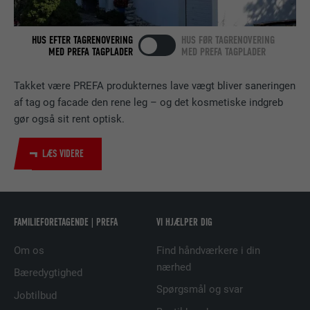
tjenester.
HUS EFTER TAGRENOVERING
HUS FØR TAGRENOVERING
MED PREFA TAGPLADER
MED PREFA TAGPLADER
NAVN
bscookie
Takket være PREFA produkternes lave vægt bliver saneringen
UDBYDER
LinkedIn
af tag og facade den rene leg – og det kosmetiske indgreb
FORLØB
2 år
gør også sit rent optisk.
Bruges af den sociale netværkstjeneste
LÆS VIDERE
FORMÅL
LinkedIn til at spore brugen af indlejrede
tjenester.
FAMILIEFORETAGENDE | PREFA
VI HJÆLPER DIG
NAVN
UserMatchHistory
Om os
Find håndværkere i din
UDBYDER
LinkedIn
nærhed
Bæredygtighed
FORLØB
29 dage
Spørgsmål og svar
Jobtilbud