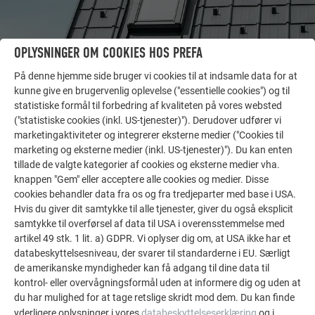
OPLYSNINGER OM COOKIES HOS PREFA
På denne hjemme side bruger vi cookies til at indsamle data for at
kunne give en brugervenlig oplevelse ("essentielle cookies") og til
statistiske formål til forbedring af kvaliteten på vores websted
("statistiske cookies (inkl. US-tjenester)"). Derudover udfører vi
marketingaktiviteter og integrerer eksterne medier ("Cookies til
FLERE REFERENCER
marketing og eksterne medier (inkl. US-tjenester)"). Du kan enten
LAD DIG INSPIRERE
tillade de valgte kategorier af cookies og eksterne medier vha.
knappen "Gem" eller acceptere alle cookies og medier. Disse
De PREFA referentiegallerij laat zien hoe veelzijdig
cookies behandler data fra os og fra tredjeparter med base i USA.
aluminium kan worden toegepast. Ontdek meer
Hvis du giver dit samtykke til alle tjenester, giver du også eksplicit
samtykke til overførsel af data til USA i overensstemmelse med
indrukwekkende projecten met de duurzame PREFA
artikel 49 stk. 1 lit. a) GDPR. Vi oplyser dig om, at USA ikke har et
aluminiumoplossingen voor dak, zonne-energie en
databeskyttelsesniveau, der svarer til standarderne i EU. Særligt
gevel.
de amerikanske myndigheder kan få adgang til dine data til
kontrol- eller overvågningsformål uden at informere dig og uden at
du har mulighed for at tage retslige skridt mod dem. Du kan finde
SE FLERE REFERENCER
yderligere oplysninger i vores
databeskyttelseserklæring
og i