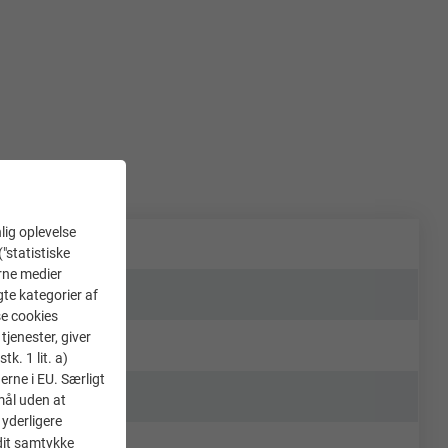
lig oplevelse
("statistiske
erne medier
gte kategorier af
se cookies
tjenester, giver
k. 1 lit. a)
erne i EU. Særligt
mål uden at
 yderligere
 dit samtykke