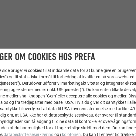
GER OM COOKIES HOS PREFA
ide bruger vi cookies til at indsamle data for at kunne give en brugerven
Tagspån
,
PREFALZ-tagsystem
ies") og til statistiske formål til forbedring af kvaliteten på vores websted 
-tjenester)"). Derudover udfører vi marketingaktiviteter og integrerer ekst
43 P.10 stengrå
eting og eksterne medier (inkl. US-tjenester)"). Du kan enten tillade de val
ne medier vha. knappen "Gem" eller acceptere alle cookies og medier. Dis
 os og fra tredjeparter med base i USA. Hvis du giver dit samtykke til alle 
Hohensinn Architektur ZT GmbH
samtykke til overførsel af data til USA i overensstemmelse med artikel 49 st
dig om, at USA ikke har et databeskyttelsesniveau, der svarer til standard
Dachdeckerei/Spenglerei Goran Tadic GmbH
ndigheder kan få adgang til dine data til kontrol- eller overvågningsfor
uden at du har mulighed for at tage retslige skridt mod dem. Du kan finde
es
databeskyttelseserklæring
og i
kolofonen
. Du kan til enhver tid trække
Østrig