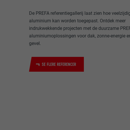
NAVN
De PREFA referentiegallerij laat zien hoe veelzijdi
FORMÅL
aluminium kan worden toegepast. Ontdek meer
COOKIES TIL MA
UDBYDER
"Cookies til ma
indrukwekkende projecten met de duurzame PRE
(tredjepartsudb
FORLØB
aluminiumoplossingen voor dak, zonne-energie e
af websteder. H
NAVN
gevel.
medieplatforme
FORMÅL
UDBYDER
NAVN
SE FLERE REFERENCER
FORLØB
UDBYDER
NAVN
FORLØB
UDBYDER
FORMÅL
FORLØB
FORMÅL
FORMÅL