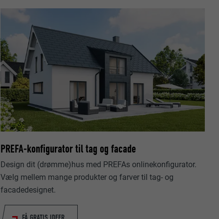
data om,
PREFA-konfigurator til tag og facade
Design dit (drømme)hus med PREFAs onlinekonfigurator.
Følg os"-
Vælg mellem mange produkter og farver til tag- og
ndstillinger
facadedesignet.
FÅ GRATIS IDEER