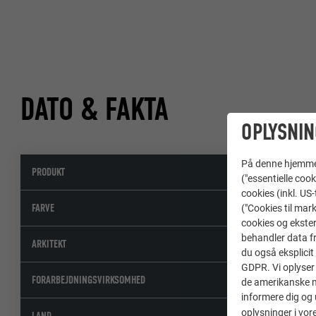
DATO & FAKTA
OPLYSNIN
På denne hjemme s
PRODUKT
("essentielle cook
cookies (inkl. US
FARVE
("Cookies til mark
cookies og ekster
behandler data fra
ARKITEKT
du også eksplicit 
GDPR. Vi oplyser 
FORARBEJDNINGSVIRKSOMHED
de amerikanske my
informere dig og 
oplysninger i vor
LAND