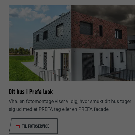
NAVN
NAVN
UDBYDER
UDBYDER
FORLØB
FORLØB
FORMÅL
FORMÅL
NAVN
NAVN
UDBYDER
UDBYDER
Dit hus i Prefa look
FORLØB
FORLØB
Vha. en fotomontage viser vi dig, hvor smukt dit hus tager
sig ud med et PREFA tag eller en PREFA facade.
FORMÅL
FORMÅL
TIL FOTOSERVICE