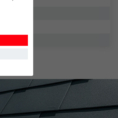
 sikrer, at
uges.