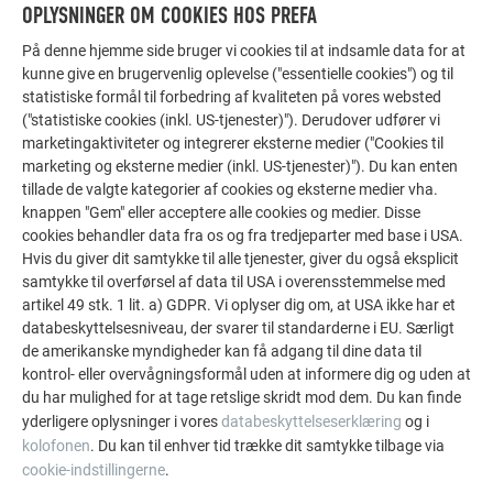
OPLYSNINGER OM COOKIES HOS PREFA
På denne hjemme side bruger vi cookies til at indsamle data for at
kunne give en brugervenlig oplevelse ("essentielle cookies") og til
FLERE REFERENCER
statistiske formål til forbedring af kvaliteten på vores websted
LAD DIG INSPIRERE
("statistiske cookies (inkl. US-tjenester)"). Derudover udfører vi
marketingaktiviteter og integrerer eksterne medier ("Cookies til
De PREFA referentiegallerij laat zien hoe veelzijdig
marketing og eksterne medier (inkl. US-tjenester)"). Du kan enten
tillade de valgte kategorier af cookies og eksterne medier vha.
aluminium kan worden toegepast. Ontdek meer
knappen "Gem" eller acceptere alle cookies og medier. Disse
indrukwekkende projecten met de duurzame PREFA
cookies behandler data fra os og fra tredjeparter med base i USA.
aluminiumoplossingen voor dak, zonne-energie en
Hvis du giver dit samtykke til alle tjenester, giver du også eksplicit
gevel.
samtykke til overførsel af data til USA i overensstemmelse med
artikel 49 stk. 1 lit. a) GDPR. Vi oplyser dig om, at USA ikke har et
databeskyttelsesniveau, der svarer til standarderne i EU. Særligt
SE FLERE REFERENCER
de amerikanske myndigheder kan få adgang til dine data til
kontrol- eller overvågningsformål uden at informere dig og uden at
du har mulighed for at tage retslige skridt mod dem. Du kan finde
yderligere oplysninger i vores
databeskyttelseserklæring
og i
kolofonen
. Du kan til enhver tid trække dit samtykke tilbage via
cookie-indstillingerne
.