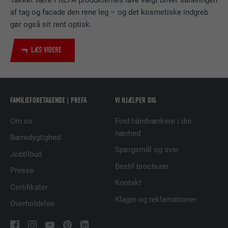
Takket være PREFA produkternes lave vægt bliver saneringen
NAVN
bscookie
af tag og facade den rene leg – og det kosmetiske indgreb
gør også sit rent optisk.
UDBYDER
LinkedIn
LÆS VIDERE
FORLØB
2 år
Bruges af den sociale netværkstjeneste
FORMÅL
LinkedIn til at spore brugen af indlejrede
FAMILIEFORETAGENDE | PREFA
VI HJÆLPER DIG
tjenester.
Om os
Find håndværkere i din
nærhed
NAVN
UserMatchHistory
Bæredygtighed
Spørgsmål og svar
Jobtilbud
UDBYDER
LinkedIn
Bestil brochurer
Presse
FORLØB
29 dage
Kontakt
Certifikater
Klager og reklamationer
Overholdelse
Bruges til at spore besøgende på tværs af
flere websteder for at præsentere relevante
FORMÅL
annoncer baseret på den besøgendes