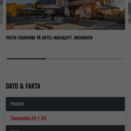
PR
B
PREFA-TAGROMBE PÅ HOTEL MAIENLUFT, WASUNGEN
DATO & FAKTA
PRODUKT
Tagrombe 29 × 29