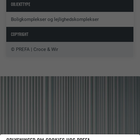
OBJEKTTYPE
Boligkomplekser og lejlighedskomplekser
COPYRIGHT
© PREFA | Croce & Wir