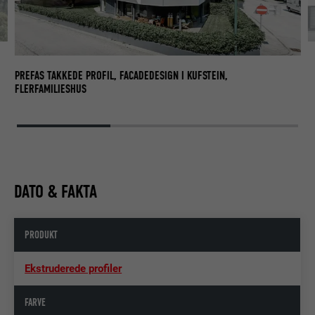
PR
FL
PREFAS TAKKEDE PROFIL, FACADEDESIGN I KUFSTEIN,
FLERFAMILIESHUS
DATO & FAKTA
PRODUKT
Ekstruderede profiler
FARVE