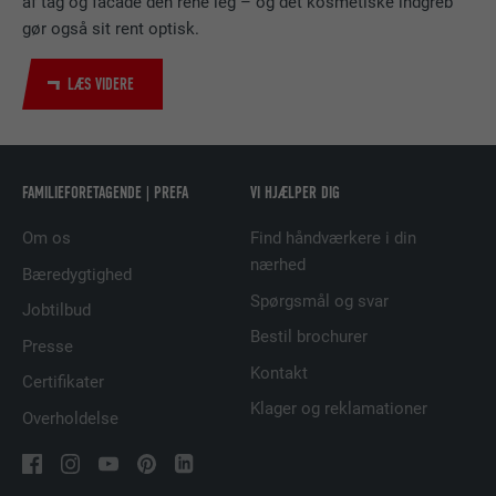
af tag og facade den rene leg – og det kosmetiske indgreb
NAVN
bscookie
gør også sit rent optisk.
UDBYDER
LinkedIn
LÆS VIDERE
FORLØB
2 år
Bruges af den sociale netværkstjeneste
FORMÅL
LinkedIn til at spore brugen af indlejrede
FAMILIEFORETAGENDE | PREFA
VI HJÆLPER DIG
tjenester.
Om os
Find håndværkere i din
nærhed
Bæredygtighed
NAVN
UserMatchHistory
Spørgsmål og svar
Jobtilbud
UDBYDER
LinkedIn
Bestil brochurer
Presse
Kontakt
FORLØB
29 dage
Certifikater
Klager og reklamationer
Overholdelse
Bruges til at spore besøgende på tværs af
flere websteder for at præsentere relevante
FORMÅL
annoncer baseret på den besøgendes