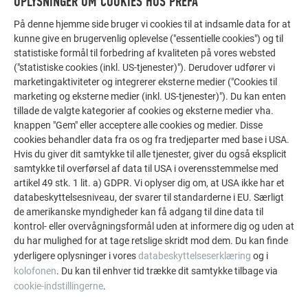
OPLYSNINGER OM COOKIES HOS PREFA
På denne hjemme side bruger vi cookies til at indsamle data for at
kunne give en brugervenlig oplevelse ("essentielle cookies") og til
FLERE REFERENCER
LAD DIG INSPIRERE
statistiske formål til forbedring af kvaliteten på vores websted
("statistiske cookies (inkl. US-tjenester)"). Derudover udfører vi
marketingaktiviteter og integrerer eksterne medier ("Cookies til
De PREFA referentiegallerij laat zien hoe veelzijdig
marketing og eksterne medier (inkl. US-tjenester)"). Du kan enten
aluminium kan worden toegepast. Ontdek meer
tillade de valgte kategorier af cookies og eksterne medier vha.
indrukwekkende projecten met de duurzame PREFA
knappen "Gem" eller acceptere alle cookies og medier. Disse
aluminiumoplossingen voor dak, zonne-energie en
cookies behandler data fra os og fra tredjeparter med base i USA.
gevel.
Hvis du giver dit samtykke til alle tjenester, giver du også eksplicit
samtykke til overførsel af data til USA i overensstemmelse med
artikel 49 stk. 1 lit. a) GDPR. Vi oplyser dig om, at USA ikke har et
databeskyttelsesniveau, der svarer til standarderne i EU. Særligt
SE FLERE REFERENCER
de amerikanske myndigheder kan få adgang til dine data til
kontrol- eller overvågningsformål uden at informere dig og uden at
du har mulighed for at tage retslige skridt mod dem. Du kan finde
yderligere oplysninger i vores
databeskyttelseserklæring
og i
kolofonen
. Du kan til enhver tid trække dit samtykke tilbage via
cookie-indstillingerne
.