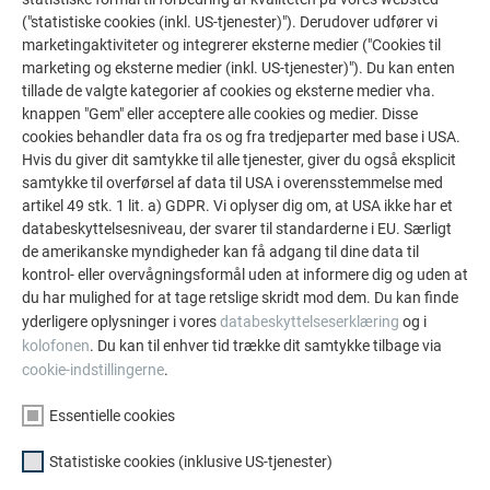
indrukwekkende projecten met de duurzame PREFA
("statistiske cookies (inkl. US-tjenester)"). Derudover udfører vi
marketingaktiviteter og integrerer eksterne medier ("Cookies til
aluminiumoplossingen voor dak, zonne-energie en
marketing og eksterne medier (inkl. US-tjenester)"). Du kan enten
gevel.
tillade de valgte kategorier af cookies og eksterne medier vha.
knappen "Gem" eller acceptere alle cookies og medier. Disse
cookies behandler data fra os og fra tredjeparter med base i USA.
SE FLERE REFERENCER
Hvis du giver dit samtykke til alle tjenester, giver du også eksplicit
samtykke til overførsel af data til USA i overensstemmelse med
artikel 49 stk. 1 lit. a) GDPR. Vi oplyser dig om, at USA ikke har et
databeskyttelsesniveau, der svarer til standarderne i EU. Særligt
de amerikanske myndigheder kan få adgang til dine data til
kontrol- eller overvågningsformål uden at informere dig og uden at
du har mulighed for at tage retslige skridt mod dem. Du kan finde
yderligere oplysninger i vores
databeskyttelseserklæring
og i
kolofonen
. Du kan til enhver tid trække dit samtykke tilbage via
cookie-indstillingerne
.
Essentielle cookies
Statistiske cookies (inklusive US-tjenester)