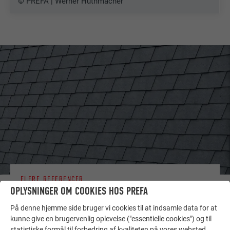
© PREFA | Werner Huthmacher
FLERE REFERENCER
LAD DIG INSPIRERE
OPLYSNINGER OM COOKIES HOS PREFA
På denne hjemme side bruger vi cookies til at indsamle data for at
De PREFA referentiegallerij laat zien hoe veelzijdig
kunne give en brugervenlig oplevelse ("essentielle cookies") og til
aluminium kan worden toegepast. Ontdek meer
statistiske formål til forbedring af kvaliteten på vores websted