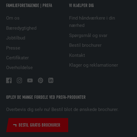
FAMILIEFORETAGENDE | PREFA
VI HJÆLPER DIG
FORLØB
2 år
Om os
Find håndværkere i din
Bruges af den sociale netværkstjeneste
nærhed
FORMÅL
LinkedIn til at spore brugen af indlejrede
Bæredygtighed
tjenester.
Spørgsmål og svar
Jobtilbud
Bestil brochurer
Presse
NAVN
UserMatchHistory
Kontakt
Certifikater
Klager og reklamationer
Overholdelse
UDBYDER
LinkedIn
FORLØB
29 dage
Bruges til at spore besøgende på tværs af
OPLEV DE MANGE FORDELE VED PREFA-PRODUKTER
flere websteder for at præsentere relevante
FORMÅL
annoncer baseret på den besøgendes
Overbevis dig selv nu! Bestil blot de ønskede brochurer.
præferencer.
BESTIL GRATIS BROCHURER
NAVN
lidc