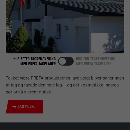
Indeholder ingen identifikatorer.
Indstilles af LinkedIn, når et websted
FORMÅL
indeholder et indlejret "Følg os"-vindue.
NAVN
bcookie
UDBYDER
LinkedIn
HUS EFTER TAGRENOVERING
HUS FØR TAGRENOVERING
MED PREFA TAGPLADER
MED PREFA TAGPLADER
FORLØB
2 år
Bruges af den sociale netværkstjeneste
Takket være PREFA produkternes lave vægt bliver saneringen
FORMÅL
LinkedIn til at spore brugen af indlejrede
af tag og facade den rene leg – og det kosmetiske indgreb
tjenester.
gør også sit rent optisk.
LÆS VIDERE
NAVN
bscookie
UDBYDER
LinkedIn