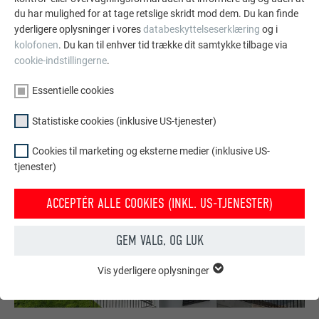
gevel.
du har mulighed for at tage retslige skridt mod dem. Du kan finde
yderligere oplysninger i vores
databeskyttelseserklæring
og i
kolofonen
. Du kan til enhver tid trække dit samtykke tilbage via
SE FLERE REFERENCER
cookie-indstillingerne
.
Essentielle cookies
Statistiske cookies (inklusive US-tjenester)
Cookies til marketing og eksterne medier (inklusive US-
tjenester)
ACCEPTÉR ALLE COOKIES (INKL. US-TJENESTER)
GEM VALG, OG LUK
Vis yderligere oplysninger
ESSENTIELLE COOKIES
Gruppen af "Essentielle cookies" er bruges til webstedets
grundlæggende funktioner. Dette sikrer, at webstedet fungerer