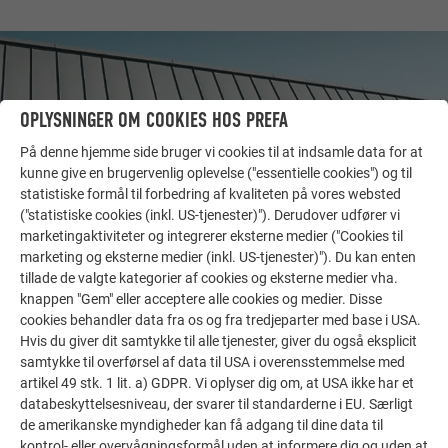
OPLYSNINGER OM COOKIES HOS PREFA
På denne hjemme side bruger vi cookies til at indsamle data for at
kunne give en brugervenlig oplevelse ("essentielle cookies") og til
statistiske formål til forbedring af kvaliteten på vores websted
("statistiske cookies (inkl. US-tjenester)"). Derudover udfører vi
marketingaktiviteter og integrerer eksterne medier ("Cookies til
marketing og eksterne medier (inkl. US-tjenester)"). Du kan enten
tillade de valgte kategorier af cookies og eksterne medier vha.
FLERE REFERENCER
knappen "Gem" eller acceptere alle cookies og medier. Disse
LAD DIG INSPIRERE
cookies behandler data fra os og fra tredjeparter med base i USA.
Hvis du giver dit samtykke til alle tjenester, giver du også eksplicit
De PREFA referentiegallerij laat zien hoe veelzijdig
samtykke til overførsel af data til USA i overensstemmelse med
artikel 49 stk. 1 lit. a) GDPR. Vi oplyser dig om, at USA ikke har et
aluminium kan worden toegepast. Ontdek meer
databeskyttelsesniveau, der svarer til standarderne i EU. Særligt
indrukwekkende projecten met de duurzame PREFA
de amerikanske myndigheder kan få adgang til dine data til
aluminiumoplossingen voor dak, zonne-energie en
kontrol- eller overvågningsformål uden at informere dig og uden at