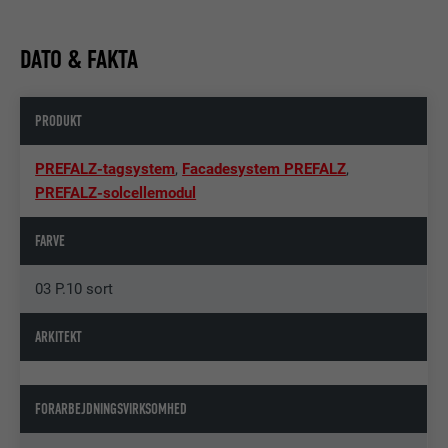
DATO & FAKTA
PRODUKT
PREFALZ-tagsystem
,
Facadesystem PREFALZ
,
PREFALZ-solcellemodul
FARVE
03 P.10 sort
ARKITEKT
FORARBEJDNINGSVIRKSOMHED