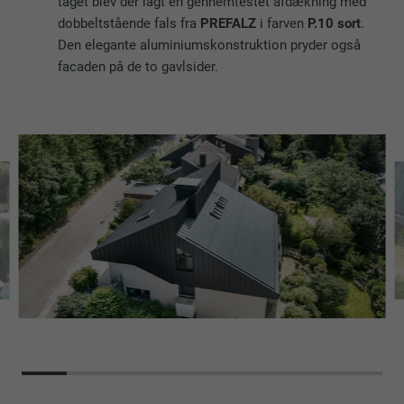
taget blev der lagt en gennemtestet afdækning med
dobbeltstående fals fra
PREFALZ
i farven
P.10 sort
.
Den elegante aluminiumskonstruktion pryder også
facaden på de to gavlsider.