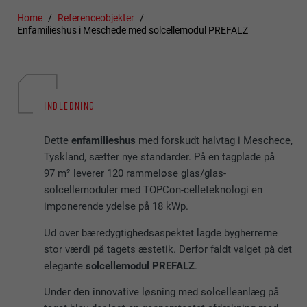
Home
Referenceobjekter
Enfamilieshus i Meschede med solcellemodul PREFALZ
INDLEDNING
Dette
enfamilieshus
med forskudt halvtag i Meschece,
Tyskland, sætter nye standarder. På en tagplade på
97 m² leverer 120 rammeløse glas/glas-
solcellemoduler med TOPCon-celleteknologi en
imponerende ydelse på 18 kWp.
Ud over bæredygtighedsaspektet lagde bygherrerne
stor værdi på tagets æstetik. Derfor faldt valget på det
elegante
solcellemodul PREFALZ
.
Under den innovative løsning med solcelleanlæg på