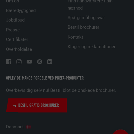
Om os
Find håndværkere i din
FORLØB
29 dage
nærhed
Bæredygtighed
Spørgsmål og svar
Bruges til at spore besøgende på tværs af
Jobtilbud
flere websteder for at præsentere relevante
Bestil brochurer
FORMÅL
Presse
annoncer baseret på den besøgendes
Kontakt
præferencer.
Certifikater
Klager og reklamationer
Overholdelse
NAVN
lidc
UDBYDER
LinkedIn
OPLEV DE MANGE FORDELE VED PREFA-PRODUKTER
FORLØB
1 dag
Overbevis dig selv nu! Bestil blot de ønskede brochurer.
Bruges af den sociale netværkstjeneste
FORMÅL
LinkedIn til at spore brugen af indlejrede
BESTIL GRATIS BROCHURER
tjenester.
Danmark
NAVN
lissc