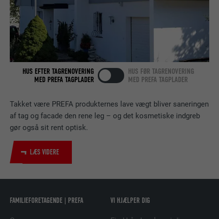
Bruges af den sociale netværkstjeneste
FORMÅL
LinkedIn til at spore brugen af indlejrede
tjenester.
NAVN
bscookie
HUS EFTER TAGRENOVERING
HUS FØR TAGRENOVERING
MED PREFA TAGPLADER
MED PREFA TAGPLADER
UDBYDER
LinkedIn
Takket være PREFA produkternes lave vægt bliver saneringen
FORLØB
2 år
af tag og facade den rene leg – og det kosmetiske indgreb
Bruges af den sociale netværkstjeneste
gør også sit rent optisk.
FORMÅL
LinkedIn til at spore brugen af indlejrede
tjenester.
LÆS VIDERE
NAVN
UserMatchHistory
FAMILIEFORETAGENDE | PREFA
VI HJÆLPER DIG
UDBYDER
LinkedIn