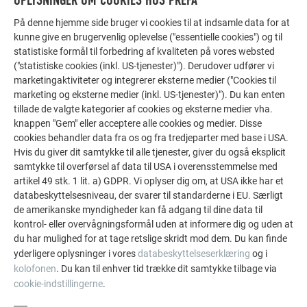
OPLYSNINGER OM COOKIES HOS PREFA
På denne hjemme side bruger vi cookies til at indsamle data for at
FLERE REFERENCER
kunne give en brugervenlig oplevelse ("essentielle cookies") og til
LAD DIG INSPIRERE
statistiske formål til forbedring af kvaliteten på vores websted
("statistiske cookies (inkl. US-tjenester)"). Derudover udfører vi
marketingaktiviteter og integrerer eksterne medier ("Cookies til
De PREFA referentiegallerij laat zien hoe veelzijdig
marketing og eksterne medier (inkl. US-tjenester)"). Du kan enten
aluminium kan worden toegepast. Ontdek meer
tillade de valgte kategorier af cookies og eksterne medier vha.
indrukwekkende projecten met de duurzame PREFA
knappen "Gem" eller acceptere alle cookies og medier. Disse
aluminiumoplossingen voor dak, zonne-energie en
cookies behandler data fra os og fra tredjeparter med base i USA.
gevel.
Hvis du giver dit samtykke til alle tjenester, giver du også eksplicit
samtykke til overførsel af data til USA i overensstemmelse med
artikel 49 stk. 1 lit. a) GDPR. Vi oplyser dig om, at USA ikke har et
SE FLERE REFERENCER
databeskyttelsesniveau, der svarer til standarderne i EU. Særligt
de amerikanske myndigheder kan få adgang til dine data til
kontrol- eller overvågningsformål uden at informere dig og uden at
du har mulighed for at tage retslige skridt mod dem. Du kan finde
yderligere oplysninger i vores
databeskyttelseserklæring
og i
kolofonen
. Du kan til enhver tid trække dit samtykke tilbage via
cookie-indstillingerne
.