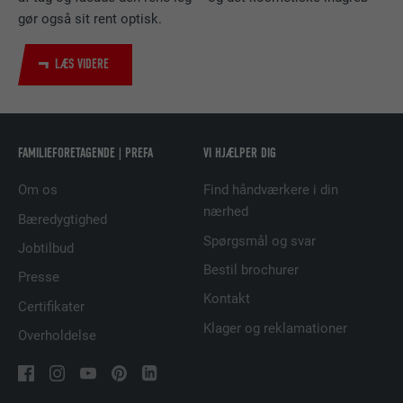
NAVN
bscookie
gør også sit rent optisk.
UDBYDER
LinkedIn
LÆS VIDERE
FORLØB
2 år
Bruges af den sociale netværkstjeneste
FORMÅL
LinkedIn til at spore brugen af indlejrede
FAMILIEFORETAGENDE | PREFA
VI HJÆLPER DIG
tjenester.
Om os
Find håndværkere i din
nærhed
Bæredygtighed
NAVN
UserMatchHistory
Spørgsmål og svar
Jobtilbud
UDBYDER
LinkedIn
Bestil brochurer
Presse
Kontakt
Certifikater
FORLØB
29 dage
Klager og reklamationer
Overholdelse
Bruges til at spore besøgende på tværs af
flere websteder for at præsentere relevante
FORMÅL
annoncer baseret på den besøgendes