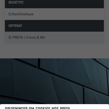
OBJEKTTYPE
Enfamilieshuse
COPYRIGHT
© PREFA | Croce & Wir