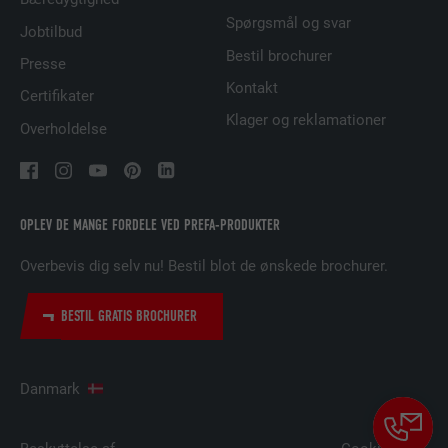
Spørgsmål og svar
Jobtilbud
Bruges til at spore besøgende på tværs af
Bestil brochurer
flere websteder for at præsentere relevante
Presse
FORMÅL
annoncer baseret på den besøgendes
Kontakt
Certifikater
præferencer.
Klager og reklamationer
Overholdelse
NAVN
lidc
UDBYDER
LinkedIn
OPLEV DE MANGE FORDELE VED PREFA-PRODUKTER
FORLØB
1 dag
Overbevis dig selv nu! Bestil blot de ønskede brochurer.
Bruges af den sociale netværkstjeneste
BESTIL GRATIS BROCHURER
FORMÅL
LinkedIn til at spore brugen af indlejrede
tjenester.
Danmark
NAVN
lissc