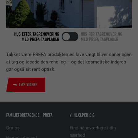
FORMÅL
LinkedIn til at spore brugen af indlejrede
tjenester.
NAVN
bscookie
HUS EFTER TAGRENOVERING
HUS FØR TAGRENOVERING
MED PREFA TAGPLADER
MED PREFA TAGPLADER
UDBYDER
LinkedIn
Takket være PREFA produkternes lave vægt bliver saneringen
FORLØB
2 år
af tag og facade den rene leg – og det kosmetiske indgreb
gør også sit rent optisk.
Bruges af den sociale netværkstjeneste
FORMÅL
LinkedIn til at spore brugen af indlejrede
LÆS VIDERE
tjenester.
NAVN
UserMatchHistory
FAMILIEFORETAGENDE | PREFA
VI HJÆLPER DIG
UDBYDER
LinkedIn
Om os
Find håndværkere i din
nærhed
FORLØB
29 dage
Bæredygtighed