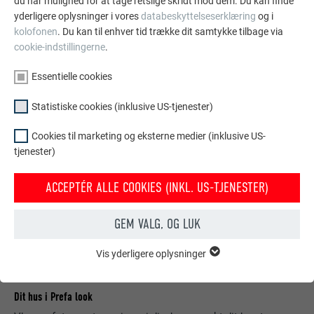
du har mulighed for at tage retslige skridt mod dem. Du kan finde
yderligere oplysninger i vores
databeskyttelseserklæring
og i
SE FLERE REFERENCER
kolofonen
. Du kan til enhver tid trække dit samtykke tilbage via
cookie-indstillingerne
.
Essentielle cookies
Statistiske cookies (inklusive US-tjenester)
Cookies til marketing og eksterne medier (inklusive US-
tjenester)
ACCEPTÉR ALLE COOKIES (INKL. US-TJENESTER)
GEM VALG, OG LUK
Vis yderligere oplysninger
ESSENTIELLE COOKIES
Gruppen af "Essentielle cookies" er bruges til webstedets
grundlæggende funktioner. Dette sikrer, at webstedet fungerer
Dit hus i Prefa look
korrekt.