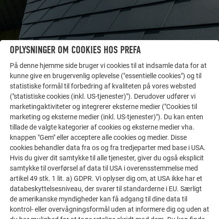
OPLYSNINGER OM COOKIES HOS PREFA
På denne hjemme side bruger vi cookies til at indsamle data for at
kunne give en brugervenlig oplevelse ("essentielle cookies") og til
statistiske formål til forbedring af kvaliteten på vores websted
("statistiske cookies (inkl. US-tjenester)"). Derudover udfører vi
marketingaktiviteter og integrerer eksterne medier ("Cookies til
marketing og eksterne medier (inkl. US-tjenester)"). Du kan enten
FLERE REFERENCER
tillade de valgte kategorier af cookies og eksterne medier vha.
LAD DIG INSPIRERE
knappen "Gem" eller acceptere alle cookies og medier. Disse
cookies behandler data fra os og fra tredjeparter med base i USA.
Hvis du giver dit samtykke til alle tjenester, giver du også eksplicit
De PREFA referentiegallerij laat zien hoe veelzijdig
samtykke til overførsel af data til USA i overensstemmelse med
aluminium kan worden toegepast. Ontdek meer
artikel 49 stk. 1 lit. a) GDPR. Vi oplyser dig om, at USA ikke har et
indrukwekkende projecten met de duurzame PREFA
databeskyttelsesniveau, der svarer til standarderne i EU. Særligt
aluminiumoplossingen voor dak, zonne-energie en
de amerikanske myndigheder kan få adgang til dine data til
gevel.
kontrol- eller overvågningsformål uden at informere dig og uden at