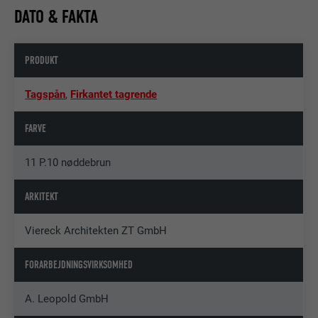
DATO & FAKTA
PRODUKT
Tagspån
,
Firkantet tagrende
FARVE
11 P.10 nøddebrun
ARKITEKT
Viereck Architekten ZT GmbH
FORARBEJDNINGSVIRKSOMHED
A. Leopold GmbH