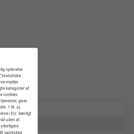
lig oplevelse
("statistiske
erne medier
gte kategorier af
se cookies
tjenester, giver
k. 1 lit. a)
erne i EU. Særligt
mål uden at
 yderligere
 dit samtykke