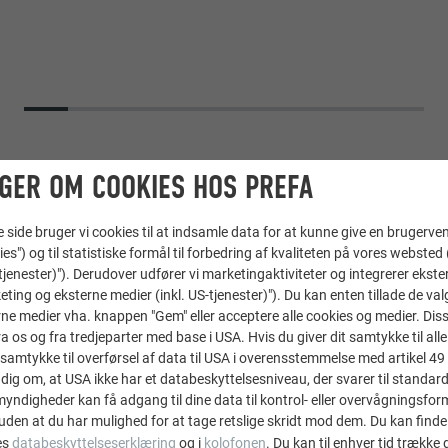
GER OM COOKIES HOS PREFA
ide bruger vi cookies til at indsamle data for at kunne give en brugerven
ies") og til statistiske formål til forbedring af kvaliteten på vores websted 
-tjenester)"). Derudover udfører vi marketingaktiviteter og integrerer ekst
eting og eksterne medier (inkl. US-tjenester)"). Du kan enten tillade de val
ne medier vha. knappen "Gem" eller acceptere alle cookies og medier. Dis
 os og fra tredjeparter med base i USA. Hvis du giver dit samtykke til alle 
samtykke til overførsel af data til USA i overensstemmelse med artikel 49 st
Tagspån
,
Hængende tagrende
,
Siding
dig om, at USA ikke har et databeskyttelsesniveau, der svarer til standard
ndigheder kan få adgang til dine data til kontrol- eller overvågningsfor
02 P.10 antracit
uden at du har mulighed for at tage retslige skridt mod dem. Du kan finde
es
databeskyttelseserklæring
og i
kolofonen
. Du kan til enhver tid trække