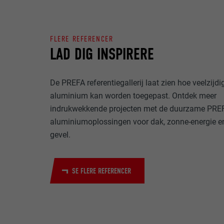
NAVN
FORMÅL
COOKIES TIL MA
UDBYDER
FLERE REFERENCER
"Cookies til ma
LAD DIG INSPIRERE
(tredjepartsudb
FORLØB
af websteder. H
NAVN
medieplatforme
De PREFA referentiegallerij laat zien hoe veelzijdi
FORMÅL
UDBYDER
aluminium kan worden toegepast. Ontdek meer
NAVN
indrukwekkende projecten met de duurzame PRE
FORLØB
aluminiumoplossingen voor dak, zonne-energie e
UDBYDER
NAVN
gevel.
FORLØB
UDBYDER
FORMÅL
SE FLERE REFERENCER
FORLØB
FORMÅL
FORMÅL