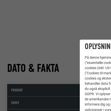
OPLYSNIN
På denne hjemme s
("essentielle cook
DATO & FAKTA
cookies (inkl. US
("Cookies til mark
cookies og ekster
behandler data fra
du også eksplicit 
PRODUKT
GDPR. Vi oplyser 
de amerikanske my
FARVE
informere dig og 
oplysninger i vor