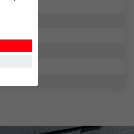
 sikrer, at
uges.