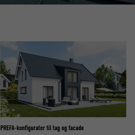
data om,
Følg os"-
ndstillinger
PREFA-konfigurator til tag og facade