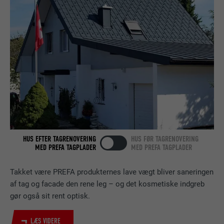
Bruges som en test, for at kontrollere, om
FORMÅL
browseren tillader indstillinger af cookies.
FORLØB
Session
Indeholder ingen identifikatorer.
Indstilles af LinkedIn, når et websted
FORMÅL
indeholder et indlejret "Følg os"-vindue.
NAVN
bcookie
UDBYDER
LinkedIn
FORLØB
2 år
HUS EFTER TAGRENOVERING
HUS FØR TAGRENOVERING
MED PREFA TAGPLADER
MED PREFA TAGPLADER
Bruges af den sociale netværkstjeneste
FORMÅL
LinkedIn til at spore brugen af indlejrede
Takket være PREFA produkternes lave vægt bliver saneringen
tjenester.
af tag og facade den rene leg – og det kosmetiske indgreb
gør også sit rent optisk.
NAVN
bscookie
LÆS VIDERE