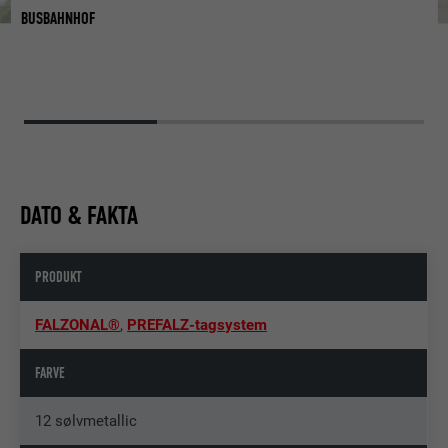
BUSBAHNHOF
B
DATO & FAKTA
PRODUKT
FALZONAL®
,
PREFALZ-tagsystem
FARVE
12 sølvmetallic