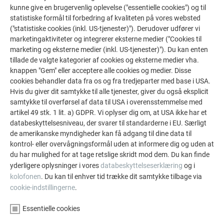
kunne give en brugervenlig oplevelse ("essentielle cookies") og til
statistiske formål til forbedring af kvaliteten på vores websted
De PREFA referentiegallerij laat zien hoe veelzijdig
("statistiske cookies (inkl. US-tjenester)"). Derudover udfører vi
aluminium kan worden toegepast. Ontdek meer
marketingaktiviteter og integrerer eksterne medier ("Cookies til
indrukwekkende projecten met de duurzame PREFA
marketing og eksterne medier (inkl. US-tjenester)"). Du kan enten
aluminiumoplossingen voor dak, zonne-energie en
tillade de valgte kategorier af cookies og eksterne medier vha.
gevel.
knappen "Gem" eller acceptere alle cookies og medier. Disse
cookies behandler data fra os og fra tredjeparter med base i USA.
Hvis du giver dit samtykke til alle tjenester, giver du også eksplicit
samtykke til overførsel af data til USA i overensstemmelse med
SE FLERE REFERENCER
artikel 49 stk. 1 lit. a) GDPR. Vi oplyser dig om, at USA ikke har et
databeskyttelsesniveau, der svarer til standarderne i EU. Særligt
de amerikanske myndigheder kan få adgang til dine data til
kontrol- eller overvågningsformål uden at informere dig og uden at
du har mulighed for at tage retslige skridt mod dem. Du kan finde
yderligere oplysninger i vores
databeskyttelseserklæring
og i
kolofonen
. Du kan til enhver tid trække dit samtykke tilbage via
cookie-indstillingerne
.
Essentielle cookies