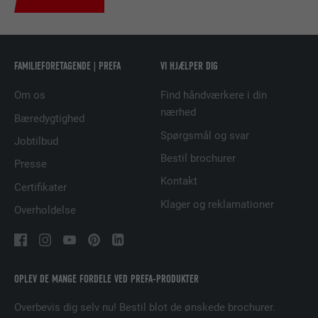
UDBYDER
LinkedIn
FORLØB
2 år
FAMILIEFORETAGENDE | PREFA
VI HJÆLPER DIG
Bruges af den sociale netværkstjeneste
FORMÅL
LinkedIn til at spore brugen af indlejrede
Om os
Find håndværkere i din
tjenester.
nærhed
Bæredygtighed
Spørgsmål og svar
Jobtilbud
NAVN
UserMatchHistory
Bestil brochurer
Presse
Kontakt
UDBYDER
LinkedIn
Certifikater
Klager og reklamationer
Overholdelse
FORLØB
29 dage
Bruges til at spore besøgende på tværs af
flere websteder for at præsentere relevante
FORMÅL
OPLEV DE MANGE FORDELE VED PREFA-PRODUKTER
annoncer baseret på den besøgendes
præferencer.
Overbevis dig selv nu! Bestil blot de ønskede brochurer.