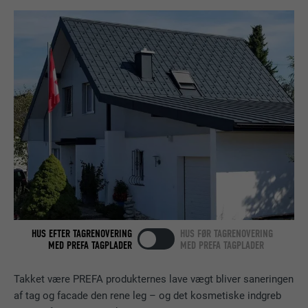
UDBYDER
LinkedIn
Bruges som en test, for at kontrollere, om
FORMÅL
browseren tillader indstillinger af cookies.
FORLØB
Session
Indeholder ingen identifikatorer.
Indstilles af LinkedIn, når et websted
FORMÅL
indeholder et indlejret "Følg os"-vindue.
NAVN
bcookie
UDBYDER
LinkedIn
FORLØB
2 år
Bruges af den sociale netværkstjeneste
HUS EFTER TAGRENOVERING
HUS FØR TAGRENOVERING
MED PREFA TAGPLADER
MED PREFA TAGPLADER
FORMÅL
LinkedIn til at spore brugen af indlejrede
tjenester.
Takket være PREFA produkternes lave vægt bliver saneringen
af tag og facade den rene leg – og det kosmetiske indgreb
NAVN
bscookie