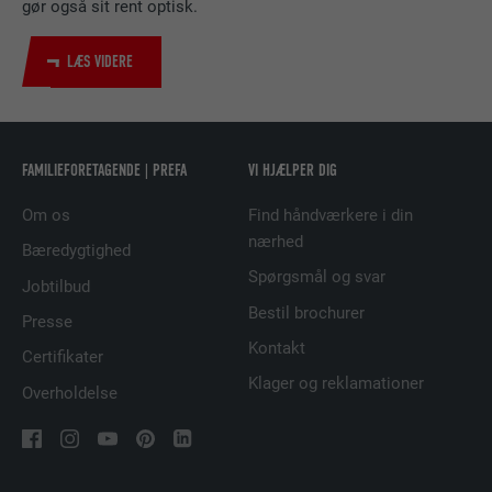
gør også sit rent optisk.
UDBYDER
LinkedIn
LÆS VIDERE
FORLØB
2 år
Bruges af den sociale netværkstjeneste
FORMÅL
LinkedIn til at spore brugen af indlejrede
FAMILIEFORETAGENDE | PREFA
VI HJÆLPER DIG
tjenester.
Om os
Find håndværkere i din
nærhed
Bæredygtighed
NAVN
UserMatchHistory
Spørgsmål og svar
Jobtilbud
Bestil brochurer
UDBYDER
LinkedIn
Presse
Kontakt
Certifikater
FORLØB
29 dage
Klager og reklamationer
Overholdelse
Bruges til at spore besøgende på tværs af
flere websteder for at præsentere relevante
FORMÅL
annoncer baseret på den besøgendes
præferencer.