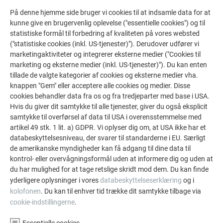
På denne hjemme side bruger vi cookies til at indsamle data for at
FLERE REFERENCER
kunne give en brugervenlig oplevelse ("essentielle cookies") og til
LAD DIG INSPIRERE
statistiske formål til forbedring af kvaliteten på vores websted
("statistiske cookies (inkl. US-tjenester)"). Derudover udfører vi
De PREFA referentiegallerij laat zien hoe veelzijdig
marketingaktiviteter og integrerer eksterne medier ("Cookies til
marketing og eksterne medier (inkl. US-tjenester)"). Du kan enten
aluminium kan worden toegepast. Ontdek meer
tillade de valgte kategorier af cookies og eksterne medier vha.
indrukwekkende projecten met de duurzame PREFA
knappen "Gem" eller acceptere alle cookies og medier. Disse
aluminiumoplossingen voor dak, zonne-energie en
cookies behandler data fra os og fra tredjeparter med base i USA.
gevel.
Hvis du giver dit samtykke til alle tjenester, giver du også eksplicit
samtykke til overførsel af data til USA i overensstemmelse med
artikel 49 stk. 1 lit. a) GDPR. Vi oplyser dig om, at USA ikke har et
SE FLERE REFERENCER
databeskyttelsesniveau, der svarer til standarderne i EU. Særligt
de amerikanske myndigheder kan få adgang til dine data til
kontrol- eller overvågningsformål uden at informere dig og uden at
du har mulighed for at tage retslige skridt mod dem. Du kan finde
yderligere oplysninger i vores
databeskyttelseserklæring
og i
kolofonen
. Du kan til enhver tid trække dit samtykke tilbage via
cookie-indstillingerne
.
Essentielle cookies