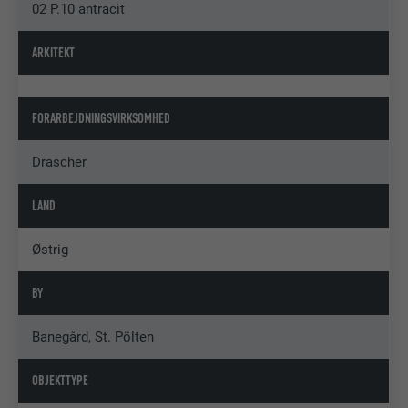
02 P.10 antracit
ARKITEKT
FORARBEJDNINGSVIRKSOMHED
Drascher
LAND
Østrig
BY
Banegård, St. Pölten
OBJEKTTYPE