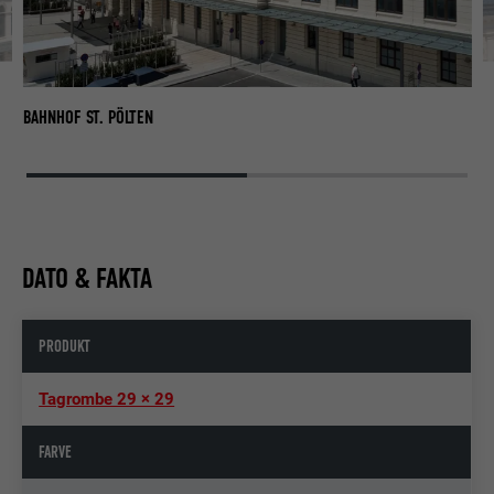
BA
BAHNHOF ST. PÖLTEN
DATO & FAKTA
PRODUKT
Tagrombe 29 × 29
FARVE