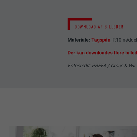
NAVN
NAVN
UDBYDER
UDBYDER
DOWNLOAD AF BILLEDER
FORLØB
FORLØB
Materiale:
Tagspån
, P.10 nødd
FORMÅL
FORMÅL
Der kan downloades flere billed
Fotocredit: PREFA / Croce & Wir
NAVN
NAVN
UDBYDER
UDBYDER
FORLØB
FORLØB
FORMÅL
FORMÅL