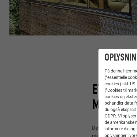
OPLYSNIN
På denne hjemme s
("essentielle cook
ET TAG, 
cookies (inkl. US
("Cookies til mark
cookies og ekster
MATERIA
behandler data fra
du også eksplicit 
GDPR. Vi oplyser 
de amerikanske my
Det asymmetriske s
informere dig og 
oplysninger i vor
med pilefacaden og o