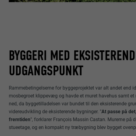
BYGGERI MED EKSISTEREN
UDGANGSPUNKT
Rammebetingelserne for byggeprojektet var alt andet end idee
mosbegroet klippevæg og havde et muret havehus samt et rus
ned, da byggetilladelsen var bundet til den eksisterende gru
videreudvikling de eksisterende bygninger. "
At passe på det
fremtiden
", forklarer François Massin Castan. Murerne på d
stueetage, og en kompakt ny træbygning blev bygget oven