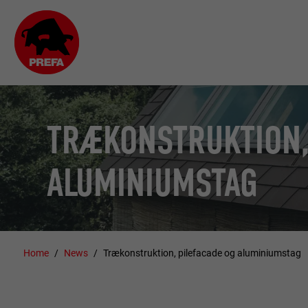
TRÆKONSTRUKTION,
ALUMINIUMSTAG
Home
News
Trækonstruktion, pilefacade og aluminiumstag