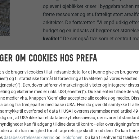
oplever i øjeblikket kriser i byggebranchen 
færre ressourcer og et ufatteligt stort areal
arkitekter. De fortsætter: "Vi er på udkig efter
budget og en indsats af begrænset størrels
kvalitet
." De ser også træ som et centralt ma
GER OM COOKIES HOS PREFA
ide bruger vi cookies til at indsamle data for at kunne give en brugerven
ies") og til statistiske formål til forbedring af kvaliteten på vores websted 
SOM KOMBINERER FORM, FUN
-tjenester)"). Derudover udfører vi marketingaktiviteter og integrerer ekst
eting og eksterne medier (inkl. US-tjenester)"). Du kan enten tillade de val
ne medier vha. knappen "Gem" eller acceptere alle cookies og medier. Dis
LE
 os og fra tredjeparter med base i USA. Hvis du giver dit samtykke til alle 
samtykke til overførsel af data til USA i overensstemmelse med artikel 49 st
dig om, at USA ikke har et databeskyttelsesniveau, der svarer til standard
ndigheder kan få adgang til dine data til kontrol- eller overvågningsfor
adeltag er dækket med
PREFA tagspån
i P.10 nøddebrun
. Farve
uden at du har mulighed for at tage retslige skridt mod dem. Du kan finde
es
databeskyttelseserklæring
og i
kolofonen
. Du kan til enhver tid trække
mgivelserne. Selve materialet er
robust, har en lang levetid og