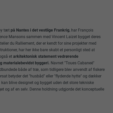
sby tæt
på Nantes i det vestlige Frankrig
, har François
ence Mansons sammen med Vincent Laizet bygget deres
telier du Ralliement, der er kendt for sine projekter med
ruktioner, har her ikke bare skabt et personligt sted at
 også et
arkitektonisk statement vedrørende
 materialebevidst byggeri.
Navnet "Toues Cabaneé"
ladbundede både af træ, som tidligere blev anvendt af fiskere
ersat betyder det "husbåd" eller "flydende hytte" og dækker
 kan blive designet og bygget uden det store tekniske
get og af en selv. Denne holdning udgjorde det konceptuelle