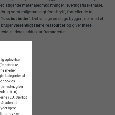
med stigende materialeomkostninger, leveringsflaskehalse,
forbrug samt miljømæssigt fodaftryk", fortæller de to
 "
less but better
". Det vil sige en slags byggeri, der med et
e bruger
væsentligt færre ressourcer
og giver
mere
teriale i deres arkitektur fremadrettet.
lig oplevelse
("statistiske
KTION OG
erne medier
gte kategorier af
se cookies
tjenester, giver
k. 1 lit. a)
erne i EU. Særligt
mål uden at
rne flyder sammen
 yderligere
 dit samtykke
 er næsten