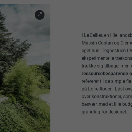
I Le Cellier, en lille land
Massin Castan og Clém
eget hus. Tegnestuen L’A
eksperimentelle trækonst
trække sig tilbage, men
ressourcebesparende og
refererer til de simple f
på Loire-floden. Løst ov
over konstruktioner, som
besvær, med et lille bud
grundlag for designet.