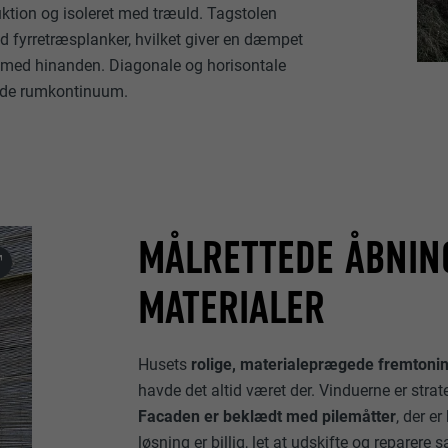
ktion og isoleret med træuld. Tagstolen
d fyrretræsplanker, hvilket giver en dæmpet
r med hinanden. Diagonale og horisontale
ende rumkontinuum.
MÅLRETTEDE ÅBNING
MATERIALER
Husets
rolige, materialeprægede fremtoni
havde det altid været der. Vinduerne er str
Facaden er beklædt med pilemåtter
, der e
løsning er billig, let at udskifte og reparere