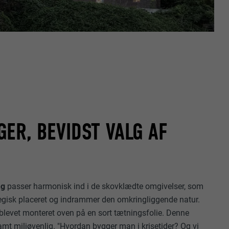
ER, BEVIDST VALG AF
ng
passer harmonisk ind i de skovklædte omgivelser, som
ategisk placeret og indrammer den omkringliggende natur.
r blevet monteret oven på en sort tætningsfolie. Denne
 samt miljøvenlig. "Hvordan bygger man i krisetider? Og vi