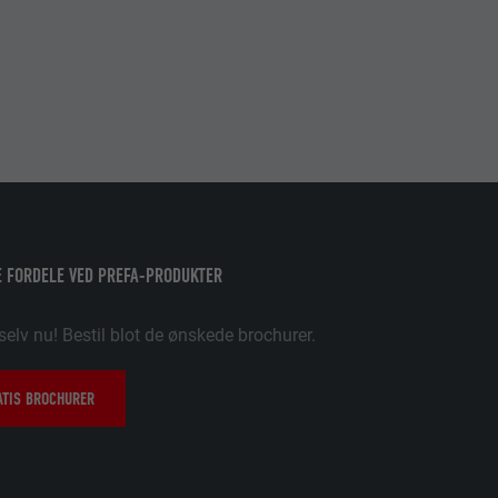
Følg os"-
ndstillinger
 FORDELE VED PREFA-PRODUKTER
 brugen af
selv nu! Bestil blot de ønskede brochurer.
ATIS BROCHURER