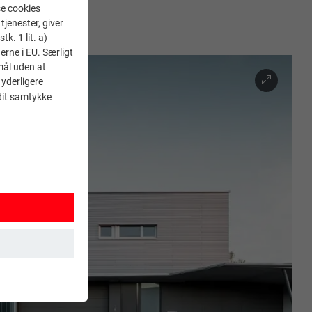
se cookies
tjenester, giver
k. 1 lit. a)
erne i EU. Særligt
mål uden at
 yderligere
 dit samtykke
 sikrer, at