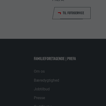
FORLØB
FORLØB
TIL FOTOSERVICE
FORMÅL
FORMÅL
NAVN
UDBYDER
FORLØB
FAMILIEFORETAGENDE | PREFA
FORMÅL
Om os
Bæredygtighed
NAVN
Jobtilbud
Presse
UDBYDER