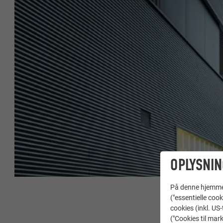
OPLYSNIN
På denne hjemme s
("essentielle cook
cookies (inkl. US
("Cookies til mark