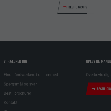
Session
90 dage
BESTIL GRATIS
Indstilles af LinkedIn, når et websted indeholder et indlejret "
Bruges som en test, for at kontrollere, om browseren tillader i
vindue.
af cookies. Indeholder ingen identifikatorer.
bcookie
LinkedIn
2 år
VI HJÆLPER DIG
OPLEV DE MANGE
Bruges af den sociale netværkstjeneste LinkedIn til at spore
Find håndværkere i din nærhed
Overbevis dig 
indlejrede tjenester.
Spørgsmål og svar
BESTIL GR
bscookie
Bestil brochurer
Kontakt
LinkedIn