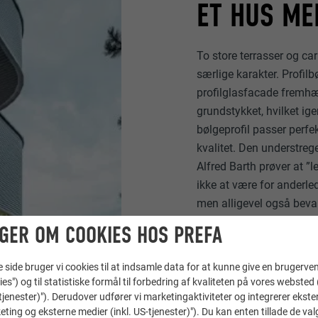
ET HUS ME
To store terrasser og car
særlige karakter. Profil
profilglasfacade fremhæv
grundstykket, hvilket ig
bølgeprofil passer perfe
kvalitet. Den understrege
Alfred Barth prøver at ”
ikke at være for anderle
men alligevel også beva
GER OM COOKIES HOS PREFA
ide bruger vi cookies til at indsamle data for at kunne give en brugerven
ies") og til statistiske formål til forbedring af kvaliteten på vores websted 
-tjenester)"). Derudover udfører vi marketingaktiviteter og integrerer ekst
eting og eksterne medier (inkl. US-tjenester)"). Du kan enten tillade de val