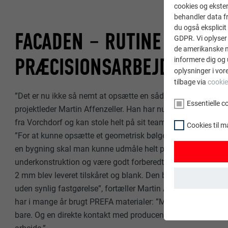
cookies og ekster
behandler data fra
du også eksplicit 
FACADEN – RUTINE OG
GDPR. Vi oplyser 
de amerikanske my
PRÆCISIONSARBEJDE
informere dig og 
oplysninger i vor
tilbage via
cookie
”Det er nu ikke så nemt at opsætte en sådan facade”, fortæl
Essentielle c
projektleder Martin Affenzeller. Han har nu været i over 2
fra Vorchdorf og kan stole helt på sit team på 170 personer
Cookies til m
”For at kunne opsætte et geometrisk bølgemønster helt uden f
en bygning skal man kunne udmåle helt præcist, have en nø
underkonstruktion og være godt forberedt. Den ekstruderede
2 mm blev leveret tilskåret og blank. Den blev efterfølgend
uden synlig fastgørelse”, fortæller Martin Affenzeller om pr
har i mange år brugt PREFA materialer: ”Materialet er godt
ESSENTIELLE C
Gruppen af "Ess
bare. Og en direkte kontakt med producenten er meget vigtig
webstedet funge