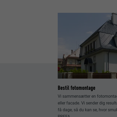
FORLØB
FORMÅL
FORMÅL
NAVN
NAVN
UDBYDER
UDBYDER
FORLØB
FORLØB
FORMÅL
FORMÅL
Bestil fotomontage
Vi sammensætter en fotomontag
NAVN
NAVN
eller facade. Vi sender dig result
UDBYDER
få dage, så du kan se, hvor smuk
UDBYDER
PREFA.