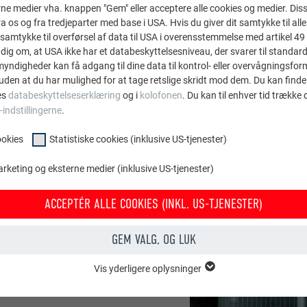
ne medier vha. knappen "Gem" eller acceptere alle cookies og medier. Dis
 os og fra tredjeparter med base i USA. Hvis du giver dit samtykke til alle 
samtykke til overførsel af data til USA i overensstemmelse med artikel 49 st
dig om, at USA ikke har et databeskyttelsesniveau, der svarer til standard
ndigheder kan få adgang til dine data til kontrol- eller overvågningsfor
uden at du har mulighed for at tage retslige skridt mod dem. Du kan finde
es
databeskyttelseserklæring
og i
kolofonen
. Du kan til enhver tid trække
-indstillingerne
.
ler den erfarne
ookies
Statistiske cookies (inklusive US-tjenester)
0 år hos Innocente GmbH
 ved sådanne projekter.
arketing og eksterne medier (inklusive US-tjenester)
ejl på alle fire sider af
jagtig opsat
ACCEPTÉR ALLE COOKIES (INKL. US-TJENESTER)
 profil af aluminium på
e naturelokseret og opsat
GEM VALG, OG LUK
ojektets udførelse. Han
Vis yderligere oplysninger
 og samarbejdet passer
OOKIES
entielle cookies" er bruges til webstedets grundlæggende funktioner. Dette
 for os og vores
rer korrekt.