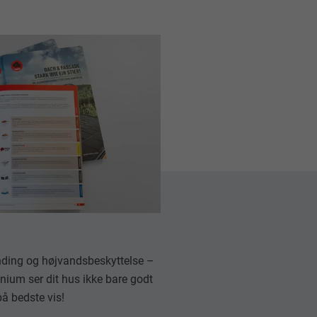
dine
ukne sprog,
, og om du
vensen.
data om,
anding og højvandsbeskyttelse –
ium ser dit hus ikke bare godt
på bedste vis!