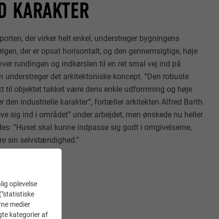
D KARAKTER
porten, der virker helt enkel, understreger bygningens
bølgen, der er opsat horisontalt, og den gennemsigtige, høje
er rundingen og indkørslen til en ret smal vej ind på
en understreger det arkitektoniske koncept. ”Den robuste
kt til objektet takket være dens enkle udformning og høje
r den industrielle karakter”, fortæller arkitekten Alfred Barth.
leve sig ind i området” under arbejdet, men ønskede nu heller
des: ”Huset skal kunne indpasse sig godt i omgivelserne,
re sin selvstændighed.”
lig oplevelse
("statistiske
erne medier
gte kategorier af