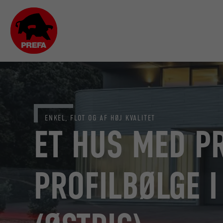
ENKEL, FLOT OG AF HØJ KVALITET
ET HUS MED P
PROFILBØLGE I