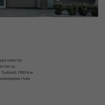
uges.
pplikationer,
t på PHP-
opa inden for
søgende på tværs
e og sociale
en har ca.
data om,
g Tyskland. PREFA er
edarbejdere i hele
ungere. Den
ugeren har