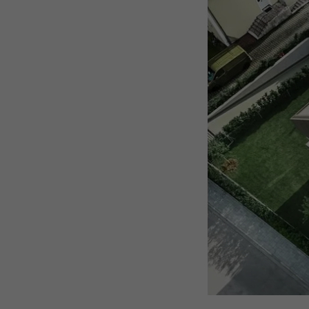
NAVN
NAVN
UDBYDER
UDBYDER
FORLØB
FORLØB
FORMÅL
FORMÅL
NAVN
NAVN
UDBYDER
UDBYDER
FORLØB
FORLØB
FORMÅL
FORMÅL