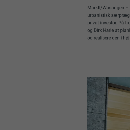
Marktl/Wasungen – Mü
urbanistisk særpræge
privat investor. På t
og Dirk Härle at pl
og realisere den i høj