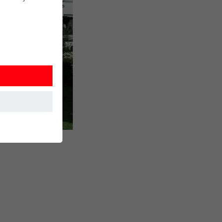
 sikrer, at
uges.