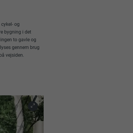
pplikationer,
t på PHP-
 cykel- og
e bygning i det
søgende på tværs
ingen to gavle og
e og sociale
elyses gennem brug
data om,
på vejsiden.
ungere. Den
ugeren har
dine
ukne sprog,
, og om du
vensen.