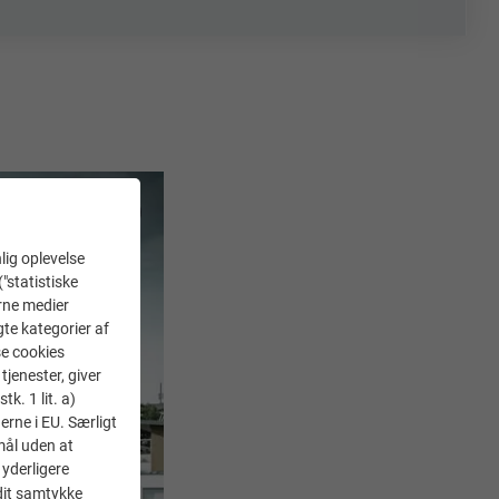
lig oplevelse
("statistiske
erne medier
gte kategorier af
se cookies
tjenester, giver
k. 1 lit. a)
erne i EU. Særligt
mål uden at
 yderligere
 dit samtykke