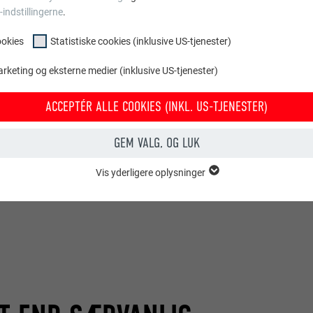
-indstillingerne
.
ookies
Statistiske cookies (inklusive US-tjenester)
arketing og eksterne medier (inklusive US-tjenester)
ACCEPTÉR ALLE COOKIES (INKL. US-TJENESTER)
GEM VALG, OG LUK
Vis yderligere oplysninger
OOKIES
entielle cookies" er bruges til webstedets grundlæggende funktioner. Dette
rer korrekt.
Vis cookie-oplysninger
PHPSESSID
OKIES (INKLUSIVE US-TJENESTER)
PHP
okies (inkl. US-tjenester)" hjælper os med at forstå, hvordan webstedet br
samles for at forbedre brugeroplevelsen af webstedet.
Session