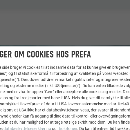
GER OM COOKIES HOS PREFA
ide bruger vi cookies til at indsamle data for at kunne give en brugerven
ies") og til statistiske formål til forbedring af kvaliteten på vores websted 
-tjenester)"). Derudover udfører vi marketingaktiviteter og integrerer ekst
eting og eksterne medier (inkl. US-tjenester)"). Du kan enten tillade de val
ne medier vha. knappen "Gem" eller acceptere alle cookies og medier. Dis
 os og fra tredjeparter med base i USA. Hvis du giver dit samtykke til alle 
samtykke til overførsel af data til USA i overensstemmelse med artikel 49 st
dig om, at USA ikke har et databeskyttelsesniveau, der svarer til standard
ndigheder kan få adgang til dine data til kontrol- eller overvågningsfor
uden at du har mulighed for at tage retslige skridt mod dem. Du kan finde
es
databeskyttelseserklæring
og i
kolofonen
. Du kan til enhver tid trække