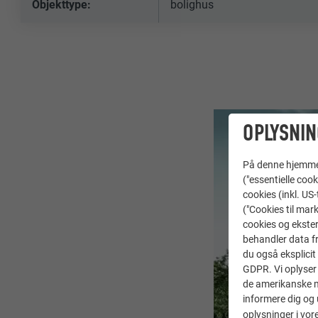
Objekttype:
bolighus
OPLYSNIN
På denne hjemme s
("essentielle cook
cookies (inkl. US
("Cookies til mark
cookies og ekster
behandler data fra
du også eksplicit 
GDPR. Vi oplyser 
de amerikanske my
informere dig og 
oplysninger i vor