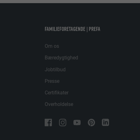
NAVN
FAMILIEFORETAGENDE | PREFA
UDBYDER
Om os
FORLØB
Bæredygtighed
FORMÅL
Jobtilbud
Presse
NAVN
Certifikater
Overholdelse
UDBYDER
FORLØB
FORMÅL