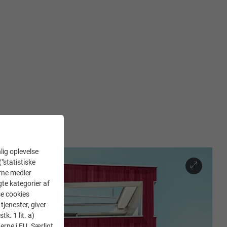
lig oplevelse
("statistiske
erne medier
gte kategorier af
se cookies
tjenester, giver
k. 1 lit. a)
erne i EU. Særligt