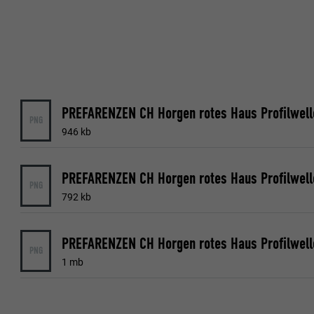
FORMÅL
NAVN
NAVN
UDBYDER
UDBYDER
PREFARENZEN CH Horgen rotes Haus Profilwell
FORLØB
PNG
FORLØB
946 kb
FORMÅL
FORMÅL
PREFARENZEN CH Horgen rotes Haus Profilwell
PNG
792 kb
NAVN
NAVN
UDBYDER
PREFARENZEN CH Horgen rotes Haus Profilwell
UDBYDER
PNG
1 mb
FORLØB
FORLØB
FORMÅL
FORMÅL