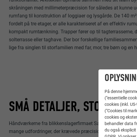
skråningen med millimeterpræcision for således at kunne udn
rumfang til konstruktion af loggiaer og lysgårde. De 140 m
fordelt på tre etager, er alle karakteriseret af en effektiv ru
kompakt rumtænkning. Trapper fører op til tagterrasserne,
solterrasse eller taghave. Der bor forskellige familiesamm
lige fra singlen til storfamilien med far, mor, tre børn og en 
OPLYSNIN
På denne hjemme s
("essentielle cook
SMÅ DETALJER, STOR NØJA
cookies (inkl. US
("Cookies til mark
cookies og ekster
Håndværkerne fra blikkenslagerfirmaet Saiti AG mødte i arb
behandler data fra
du også eksplicit 
mange udfordringer, der krævede præcision og vedholdenhed
GDPR. Vi oplyser 