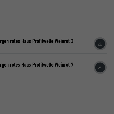
vensen.
en rotes Haus Profilwelle Weinrot 3
data om,
en rotes Haus Profilwelle Weinrot 7
Følg os"-
ndstillinger