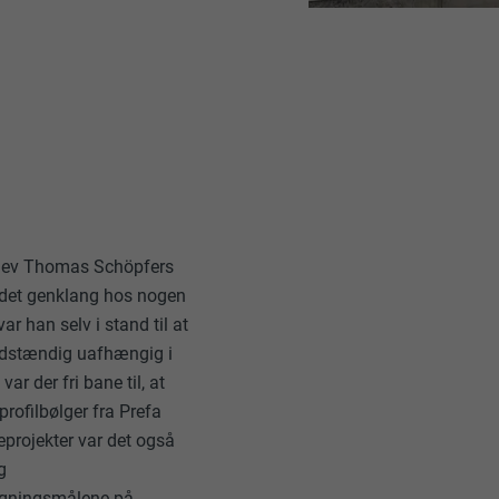
blev Thomas Schöpfers
ndet genklang hos nogen
r han selv i stand til at
uldstændig uafhængig i
ar der fri bane til, at
rofilbølger fra Prefa
eprojekter var det også
g
bygningsmålene på