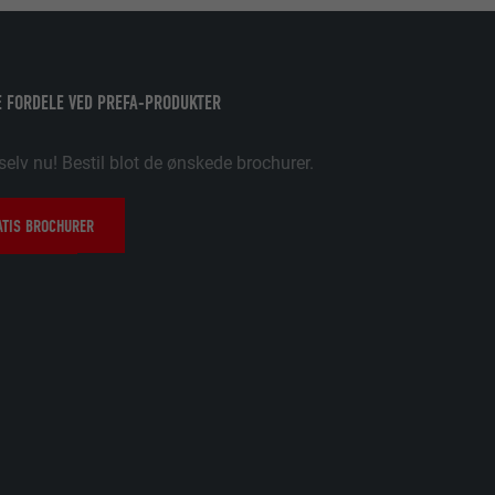
 FORDELE VED PREFA-PRODUKTER
selv nu! Bestil blot de ønskede brochurer.
ATIS BROCHURER
 brugen af
 brugen af