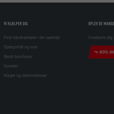
vindue.
af cookies. Indeholder ingen identifikatorer.
bcookie
VI HJÆLPER DIG
OPLEV DE MANGE
LinkedIn
Find håndværkere i din nærhed
Overbevis dig 
2 år
Spørgsmål og svar
BESTIL GR
Bruges af den sociale netværkstjeneste LinkedIn til at spore
Bestil brochurer
indlejrede tjenester.
Kontakt
bscookie
Klager og reklamationer
LinkedIn
2 år
Bruges af den sociale netværkstjeneste LinkedIn til at spore