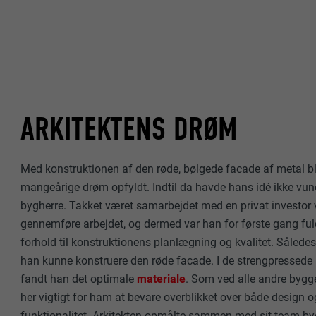
ARKITEKTENS DRØM
Med konstruktionen af den røde, bølgede facade af metal 
mangeårige drøm opfyldt. Indtil da havde hans idé ikke vu
bygherre. Takket været samarbejdet med en privat investor va
gennemføre arbejdet, og dermed var han for første gang f
forhold til konstruktionens planlægning og kvalitet. Således v
han kunne konstruere den røde facade. I de strengpressede p
fandt han det optimale
materiale
. Som ved alle andre bygg
her vigtigt for ham at bevare overblikket over både design o
funktionalitet. Arkitekten opmålte sammen med sit team 