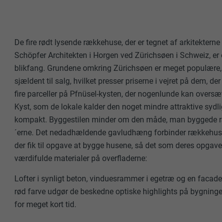
De fire rødt lysende rækkehuse, der er tegnet af arkitektern
Schöpfer Architekten i Horgen ved Zürichsøen i Schweiz, er
blikfang. Grundene omkring Zürichsøen er meget populære, 
sjældent til salg, hvilket presser priserne i vejret på dem, der
fire parceller på Pfnüsel-kysten, der nogenlunde kan overs
Kyst, som de lokale kalder den noget mindre attraktive sydli
kompakt. Byggestilen minder om den måde, man byggede 
´erne. Det nedadhældende gavludhæng forbinder rækkehuse
der fik til opgave at bygge husene, så det som deres opgave
værdifulde materialer på overfladerne:
Lofter i synligt beton, vinduesrammer i egetræ og en facade i
rød farve udgør de beskedne optiske highlights på bygninger
for meget kort tid.