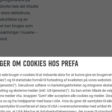
ytte hele det tilladte
² store rækkehuse,
mudnyttelse og en
 der kan bruges som
ensætninger i husene –
hund.
GER OM COOKIES HOS PREFA
ide bruger vi cookies til at indsamle data for at kunne give en brugerven
ies") og til statistiske formål til forbedring af kvaliteten på vores websted 
GTIGHED
-tjenester)"). Derudover udfører vi marketingaktiviteter og integrerer ekst
eting og eksterne medier (inkl. US-tjenester)"). Du kan enten tillade de val
ne medier vha. knappen "Gem" eller acceptere alle cookies og medier. Dis
ejdet med dette projekt
 os og fra tredjeparter med base i USA. Hvis du giver dit samtykke til alle 
samtykke til overførsel af data til USA i overensstemmelse med artikel 49 st
. De stod over for at
dig om, at USA ikke har et databeskyttelsesniveau, der svarer til standard