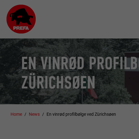
EN VINRØD PROFILB
ZÜRICHSØEN
Home
News
En vinrød profilbølge ved Zürichsøen