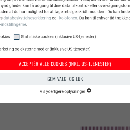
sprofiler, der vejede
ndigheder kan få adgang til dine data til kontrol- eller overvågningsfor
st skåret til med
uden at du har mulighed for at tage retslige skridt mod dem. Du kan finde
 i den ønskede farve og
es
databeskyttelseserklæring
og i
kolofonen
. Du kan til enhver tid trække
gå vandrette
-indstillingerne
.
f den skjulte
ookies
Statistiske cookies (inklusive US-tjenester)
tilsvarende glidepunkter
ige ventilationsspalter
arketing og eksterne medier (inklusive US-tjenester)
lernes længde ikke var
detaljer, der skaber det
ACCEPTÉR ALLE COOKIES (INKL. US-TJENESTER)
øre nye, lignende
GEM VALG, OG LUK
Vis yderligere oplysninger
OOKIES
entielle cookies" er bruges til webstedets grundlæggende funktioner. Dette
rer korrekt.
Vis cookie-oplysninger
PHPSESSID