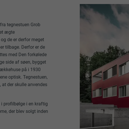
e fra tegnestuen Grob
 et ægte
og de er derfor meget
 er tilbage. Derfor er de
ættes med Den forkølede
ge side af søen, bygget
rækkehuse på i 1930
ne optisk. Tegnestuen,
, at der skulle anvendes
 profilbølge i en kraftig
ne, der blev solgt inden