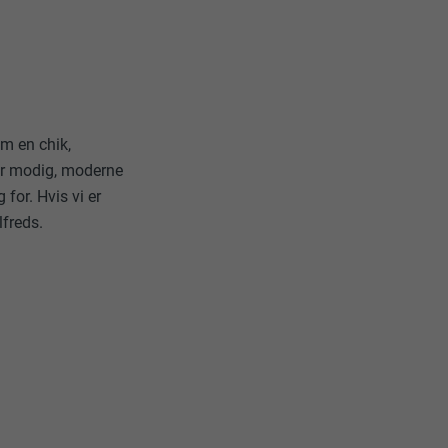
data om,
om en chik,
or modig, moderne
 for. Hvis vi er
lfreds.
Følg os"-
ndstillinger