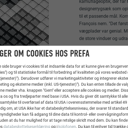
kamuflageoptik, der får h
designerrygsæk som opl
til et passende mål. Kon
François nem. "Det førs
vægplader var genial. M
de store vinduer og udr
GER OM COOKIES HOS PREFA
ide bruger vi cookies til at indsamle data for at kunne give en brugerven
ies") og til statistiske formål til forbedring af kvaliteten på vores websted 
-tjenester)"). Derudover udfører vi marketingaktiviteter og integrerer ekst
eting og eksterne medier (inkl. US-tjenester)"). Du kan enten tillade de val
ne medier vha. knappen "Gem" eller acceptere alle cookies og medier. Dis
 os og fra tredjeparter med base i USA. Hvis du giver dit samtykke til alle 
samtykke til overførsel af data til USA i overensstemmelse med artikel 49 st
LE SKABER ARKITEKTUR
dig om, at USA ikke har et databeskyttelsesniveau, der svarer til standard
ndigheder kan få adgang til dine data til kontrol- eller overvågningsfor
uden at du har mulighed for at tage retslige skridt mod dem. Du kan finde
es
databeskyttelseserklæring
og i
kolofonen
. Du kan til enhver tid trække