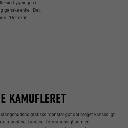
ille sig bygningen i
g ganske enkel. Det,
orm. "Det skal
DE KAMUFLERET
di slangehudens grafiske mønster gør det meget vanskeligt
 Skælmønsteret fungerer formmæssigt som en