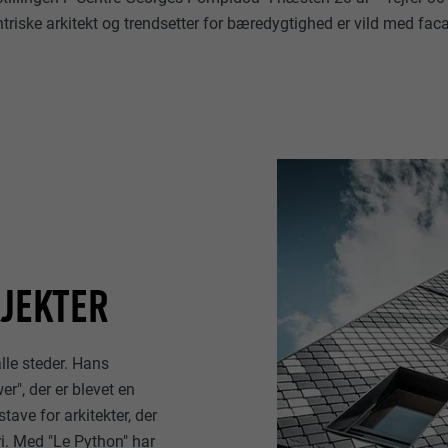
triske arkitekt og trendsetter for bæredygtighed er vild med fac
OJEKTER
le steder. Hans
er", der er blevet en
tave for arkitekter, der
i. Med "Le Python" har