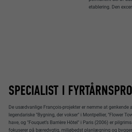
etablering. Den excen
SPECIALIST I FYRTÅRNSPR
De usædvanlige François-projekter er nemme at genkende al
legendariske "Bygning, der vokser" i Montpellier, "Flower Tow
have, og "Fouquet’s Barrière Hôtel" i Paris (2006) er pilgrimss
fokuserer på bæredygtig, miljøbedst planlægning og bygger