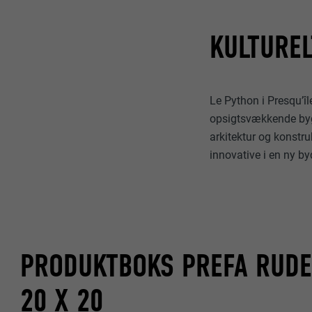
NAVN
NAVN
KULTUREL
UDBYDER
UDBYDER
FORLØB
FORLØB
Le Python i Presqu’îl
FORMÅL
FORMÅL
opsigtsvækkende bygn
arkitektur og konstru
innovative i en ny byd
NAVN
NAVN
UDBYDER
UDBYDER
FORLØB
FORLØB
PRODUKTBOKS PREFA RUD
FORMÅL
FORMÅL
20 X 20