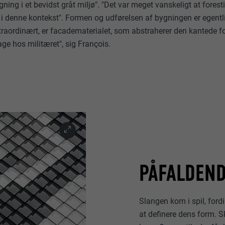
gning i et bevidst gråt miljø". "Det var meget vanskeligt at forest
i denne kontekst". Formen og udførelsen af bygningen er egentli
straordinært, er facadematerialet, som abstraherer den kantede f
e hos militæret", sig François.
PÅFALDEN
Slangen kom i spil, for
at definere dens form.