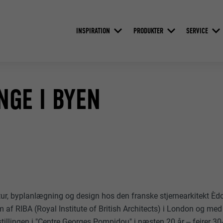
INSPIRATION
PRODUKTER
SERVICE
GE I BYEN
ktur, byplanlægning og design hos den franske stjernearkitekt È
 af RIBA (Royal Institute of British Architects) i London og med
illingen i "Centre Georges Pompidou" i næsten 20 år ‒ fejrer 30-