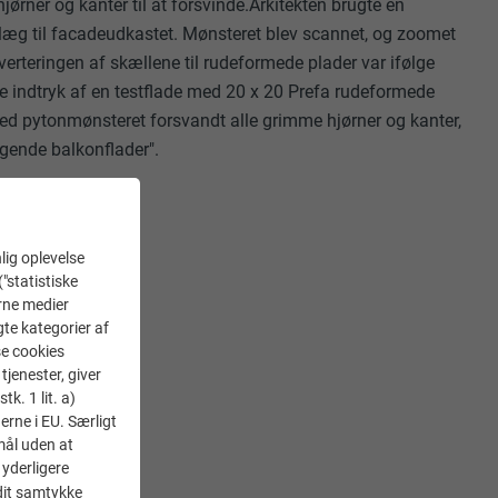
jørner og kanter til at forsvinde.Arkitekten brugte en
æg til facadeudkastet. Mønsteret blev scannet, og zoomet
verteringen af skællene til rudeformede plader var ifølge
te indtryk af en testflade med 20 x 20 Prefa rudeformede
ed pytonmønsteret forsvandt alle grimme hjørner og kanter,
agende balkonflader".
lig oplevelse
("statistiske
erne medier
gte kategorier af
se cookies
tjenester, giver
k. 1 lit. a)
erne i EU. Særligt
mål uden at
 yderligere
 dit samtykke