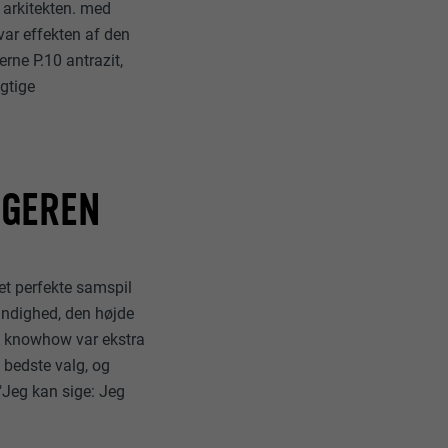
 arkitekten. med
pplikationer,
var effekten af den
t på PHP-
erne P.10 antrazit,
agtige
søgende på tværs
e og sociale
data om,
GGEREN
ungere. Den
et perfekte samspil
ugeren har
andighed, den højde
dine
A knowhow var ekstra
ukne sprog,
t bedste valg, og
, og om du
vensen.
"Jeg kan sige: Jeg