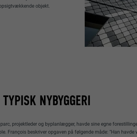
 opsigtvækkende objekt.
I TYPISK NYBYGGERI
parc, projektleder og byplanlægger, havde sine egne forestilli
oble. François beskriver opgaven på følgende måde: "Han havde