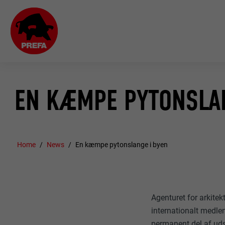
EN KÆMPE PYTONSLAN
Home
News
En kæmpe pytonslange i byen
Agenturet for arkite
internationalt medlem
permanent del af udst