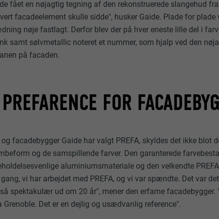
de fået en nøjagtig tegning af den rekonstruerede slangehud fra
Vis cookie-oplysninger
_ga
Denne cookie gemmer din aktuelle session relateret til PHP-a
vert facadeelement skulle sidde", husker Gaide. Plade for plade 
hvilket sikrer, at alle funktioner på webstedet, som er basere
ing nøje fastlagt. Derfor blev der på hver eneste lille del i farv
RKETING OG EKSTERNE MEDIER (INKLUSIVE US-TJENESTER)
Google Universal Analytics
programmeringssproget, kan vises fuldt ud.
lank samt sølvmetallic noteret et nummer, som hjalp ved den nøj
rketing og eksterne medier (inkl. US-tjenester)" bruges af annoncører
lanen på facaden.
ydere) til at vise målrettet annoncering. Det gør de ved at observere be
2 år
vis disse cookies accepteres, kræver adgang til indhold fra videoplatform
cookie_optin
 ikke længere et manuelt samtykke.
Registrerer et unikt ID, der bruges til at generere statistiske 
hvordan besøgende bruger webstedet.
Sgalinski
 PREFARENCE FOR FACADEBY
Vis cookie-oplysninger
NID
12 måneder
Google
_gat
Denne cookie er vigtig for, at cookie-opt-in-udvidelsen kan f
s og facadebygger Gaide har valgt PREFA, skyldes det ikke blot d
6 måneder
Google Analytics
skal gemmes, så værktøjet ved, hvilke grupper af cookies br
ombeform og de samspillende farver. Den garanterede farvebest
accepteret.
Denne cookie indeholder et unikt ID, der bruges til at gemme 
igeholdelsesvenlige aluminiumsmateriale og den velkendte PREF
1 dag
foretrukne indstillinger og andre oplysninger, især dit foretr
te gang, vi har arbejdet med PREFA, og vi var spændte. Det var de
hvor mange søgeresultater du vil vise pr. side (fx 10 eller 20)
Bruges af Google Analytics til at begrænse anmodningsfrek
e så spektakulær ud om 20 år", mener den erfarne facadebygger. 
ønsker at Google SafeSearch-filteret skal være aktiveret.
a Grenoble. Det er en dejlig og usædvanlig reference".