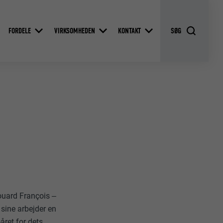
FORDELE
VIRKSOMHEDEN
KONTAKT
douard François ‒
 sine arbejder en
året for dets