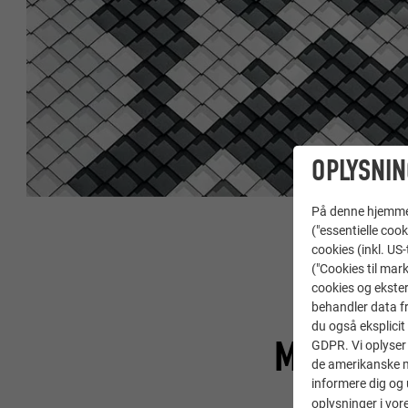
OPLYSNIN
På denne hjemme s
("essentielle cook
cookies (inkl. US
("Cookies til mark
cookies og ekster
behandler data fra
du også eksplicit 
MATERIA
GDPR. Vi oplyser 
de amerikanske my
informere dig og 
oplysninger i vor