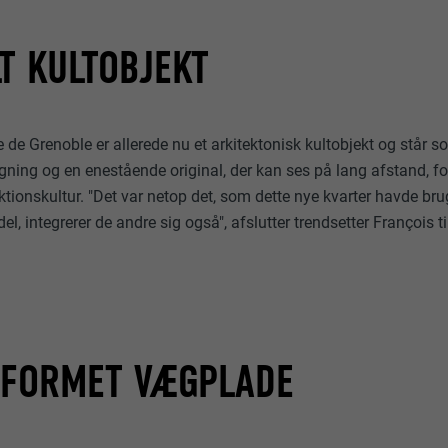
_gid
lang
T KULTOBJEKT
Google Universal Analytics
ads.linkedin.com
1 dag
Session
Registrerer et unikt ID, der bruges til at generere statistiske 
e de Grenoble er allerede nu et arkitektonisk kultobjekt og står s
Gemmer det sprog, som brugeren har valgt, på et websted.
hvordan besøgende bruger webstedet.
ing og en enestående original, der kan ses på lang afstand, f
ktionskultur. "Det var netop det, som dette nye kvarter havde brug
el, integrerer de andre sig også", afslutter trendsetter François ti
lang
_gaexp
LinkedIn
Google Optimize
Session
90 dage
Indstilles af LinkedIn, når et websted indeholder et indlejret "
EFORMET VÆGPLADE
Bruges som en test, for at kontrollere, om browseren tillader i
vindue.
af cookies. Indeholder ingen identifikatorer.