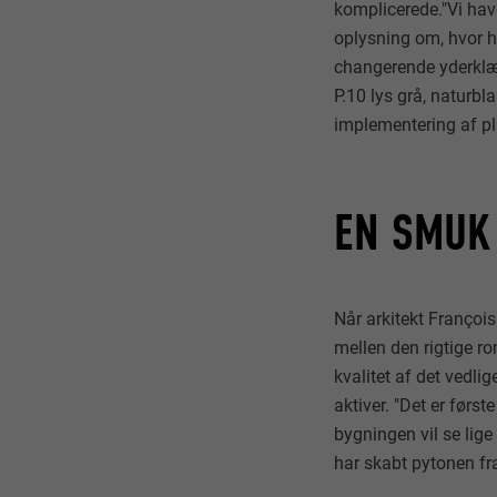
komplicerede."Vi hav
NAVN
oplysning om, hvor h
FORMÅL
changerende yderklædn
COOKIES TIL MA
UDBYDER
P.10 lys grå, naturb
"Cookies til ma
implementering af p
(tredjepartsudb
FORLØB
af websteder. H
NAVN
medieplatforme
FORMÅL
UDBYDER
EN SMUK
NAVN
FORLØB
UDBYDER
NAVN
Når arkitekt Françoi
FORLØB
UDBYDER
FORMÅL
mellen den rigtige r
kvalitet af det vedl
FORLØB
aktiver. "Det er førs
FORMÅL
FORMÅL
bygningen vil se lig
har skabt pytonen fr